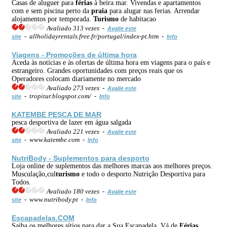
Casas de aluguer para
férias
à beira mar. Vivendas e apartamentos
com e sem piscina perto da
praia
para alugar nas ferias. Arrendar
alojamentos por temporada.
Turismo
de habitacao
Avaliado 313 vezes -
Avalie este
- allholidayrentals.free.fr/portugal/index-pt.htm -
site
Info
Viagens - Promoções de última hora
Aceda às notícias e às ofertas de última hora em viagens para o país e
estrangeiro. Grandes oportunidades com preços reais que os
Operadores colocam diariamente no mercado
Avaliado 273 vezes -
Avalie este
- tropitur.blogspot.com/ -
site
Info
KATEMBE PESCA DE MAR
pesca desportiva de lazer em água salgada
Avaliado 221 vezes -
Avalie este
- www.katembe.com -
site
Info
NutriBody - Suplementos para desporto
Loja online de suplementos das melhores marcas aos melhores preços.
Musculação,cul
turismo
e todo o desporto.Nutrição Desportiva para
Todos.
Avaliado 180 vezes -
Avalie este
- www.nutribody.pt -
site
Info
Escapadelas.COM
Saiba os melhores sítios para dar a Sua Escapadela. Vá de
Férias
,