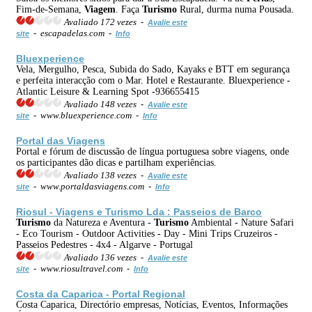
Fim-de-Semana,
Viagem
. Faça
Turismo
Rural, durma numa Pousada.
Avaliado 172 vezes -
Avalie este
- escapadelas.com -
site
Info
Bluexperience
Vela, Mergulho, Pesca, Subida do Sado, Kayaks e BTT em segurança
e perfeita interacção com o Mar. Hotel e Restaurante. Bluexperience -
Atlantic Leisure & Learning Spot -936655415
Avaliado 148 vezes -
Avalie este
- www.bluexperience.com -
site
Info
Portal das Viagens
Portal e fórum de discussão de língua portuguesa sobre viagens, onde
os participantes dão dicas e partilham experiências.
Avaliado 138 vezes -
Avalie este
- www.portaldasviagens.com -
site
Info
Riosul - Viagens e
Turismo
Lda : Passeios de Barco
Turismo
da Natureza e Aventura -
Turismo
Ambiental - Nature Safari
- Eco Tourism - Outdoor Activities - Day - Mini Trips Cruzeiros -
Passeios Pedestres - 4x4 - Algarve - Portugal
Avaliado 136 vezes -
Avalie este
- www.riosultravel.com -
site
Info
Costa da Caparica - Portal Regional
Costa Caparica, Directório empresas, Notícias, Eventos, Informações