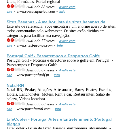
Úteis, Farmácias, Portal regional
Avaliado 88 vezes -
Avalie este
- www.costacaparica.com -
site
Info
Sites Bacanas - A melhor lista de sites bacanas da
Este site de referência, você encontrará um enorme acervo de sites,
todos comentados pelo webmaster. Os sites estão dividos em
categorias para facilitar sua navegação.
Avaliado 77 vezes -
Avalie este
- www.sitesbacanas.com -
site
Info
Portugal Golf - Passatempos e Desportos Golfe
Portugal Golf - Notícias e directório sobre o golfe em Portugal. -
Passatempos e Desportos Golfe
Avaliado 67 vezes -
Avalie este
- www.portugalgolf.pt -
site
Info
Natal-RN
Natal-RN,
Praia
s, Atrações, Artesanatos, Bares, Boates, Escolas,
Hoteis, Lanchonetes, Moteis, Rent a car, Restaurantes, Salão de
beleza, Videos locadora
Avaliado 60 vezes -
Avalie este
- www.portalnatal.com -
site
Info
LifeCooler - Portugal Artes e Entretenimento;Portugal
Viagen
LifeCooler -
Guia
do lazer. Paseios, gastronomia, alojamento. -