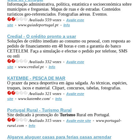
Informação administrativa, política, estatística e socioeconómica sobre
municípios e freguesias. Mapas de ruas e de estradas. Conteúdos
turísticos geo-referenciados. Fotografias aéreas. Eventos.
Avaliado 559 vezes -
Avalie este
- www.guiadeportugal.pt -
site
Info
Credial - O crédito pronto a usar
Soluções de crédito imediato ao consumo ou pessoal, com resposta ao
pedido de financiamento em 48 horas e com a garantia do banco
CETELEM. Faça a simulação e efectue o pedido por telefone, SMS
ou onli
Avaliado 332 vezes -
Avalie este
- www.credial.pt -
site
Info
KATEMBE - PESCA DE MAR
O prazer da pesca desportiva em água salgada. As técnicas, espécies,
truques, iscos e material. Clipart, concursos, tabelas, fotografias.
Avaliado 321 vezes -
Avalie este
- www.katembe.com/ -
site
Info
Portugal Rural -
Turismo
Rural
Site dedicado à promoção do
Turismo
Rural em Portugal.
Avaliado 315 vezes -
- www.portugal-
Avalie este site
rural.com -
Info
Algarve aluguer casas para ferias casas arrendar