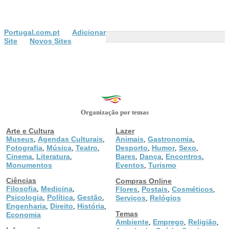
Portugal.com.pt
Adicionar
Site
Novos Sites
Organização por temas
Arte e Cultura
Lazer
Museus
Agendas Culturais
Animais
Gastronomia
,
,
,
,
Fotografia
Música
Teatro
Desporto
Humor
Sexo
,
,
,
,
,
,
Cinema
Literatura
Bares
Dança
Encontros
,
,
,
,
,
Monumentos
Eventos
Turismo
,
Ciências
Compras Online
Filosofia
Medicina
,
,
Flores
Postais
Cosméticos
,
,
,
Psicologia
Política
Gestão
,
,
,
Serviços
Relógios
,
Engenharia
Direito
História
,
,
,
Temas
Economia
Ambiente
Emprego
Religião
,
,
,