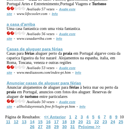
Portugal Artes e Entretenimento;Portugal Viagens e
Turismo
Avaliado 57 vezes -
Avalie este
- www.lifecooler.com -
site
Info
a casa d'arriba
Uma casa fantastica com uma vista fantastica.
Avaliado 56 vezes -
Avalie este
- www.casadarriba.com -
site
Info
Casas de aluguer para
férias
Casas para
férias
aluguer perto da
praia
em Portugal algarve costa da
caparica figueira da foz nazaré. Alojamentos na espanha, italia, em
Roma, Toscana, veneza e outras regiôes
Avaliado 53 vezes -
Avalie este
- www.mediazoom.com/index-pt.htm -
site
Info
Anunciar casas de aluguer para
férias
Anunciar alojamentos de aluguer para
férias
à beira mar ou perto da
praia
em Portugal, anuncios com fotos dos aluguer. Reservas de
aluguer de
turismo
entre particulares
Avaliado 50 vezes -
Avalie este
- allholidayrentals.free.fr/login-pt.htm -
site
Info
<< Anterior
1
2
3
4
5
6
7
8
9
Página de Resultados:
10
11
12
13
14
15
16
17
18
19
20
21
22
23
24
25
26
27
28
29
30
31
Próximo >>