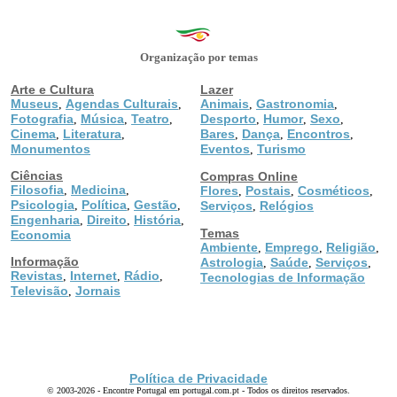
Organização por temas
Arte e Cultura
Lazer
Museus
Agendas Culturais
Animais
Gastronomia
,
,
,
,
Fotografia
Música
Teatro
Desporto
Humor
Sexo
,
,
,
,
,
,
Cinema
Literatura
Bares
Dança
Encontros
,
,
,
,
,
Monumentos
Eventos
Turismo
,
Ciências
Compras Online
Filosofia
Medicina
,
,
Flores
Postais
Cosméticos
,
,
,
Psicologia
Política
Gestão
,
,
,
Serviços
Relógios
,
Engenharia
Direito
História
,
,
,
Temas
Economia
Ambiente
Emprego
Religião
,
,
,
Informação
Astrologia
Saúde
Serviços
,
,
,
Revistas
Internet
Rádio
,
,
,
Tecnologias de Informação
Televisão
Jornais
,
Política de Privacidade
© 2003-2026 - Encontre Portugal em portugal.com.pt - Todos os direitos reservados.