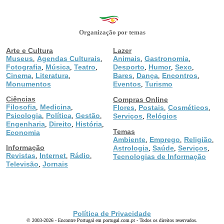
Organização por temas
Arte e Cultura
Lazer
Museus
Agendas Culturais
Animais
Gastronomia
,
,
,
,
Fotografia
Música
Teatro
Desporto
Humor
Sexo
,
,
,
,
,
,
Cinema
Literatura
Bares
Dança
Encontros
,
,
,
,
,
Monumentos
Eventos
Turismo
,
Ciências
Compras Online
Filosofia
Medicina
,
,
Flores
Postais
Cosméticos
,
,
,
Psicologia
Política
Gestão
,
,
,
Serviços
Relógios
,
Engenharia
Direito
História
,
,
,
Temas
Economia
Ambiente
Emprego
Religião
,
,
,
Informação
Astrologia
Saúde
Serviços
,
,
,
Revistas
Internet
Rádio
,
,
,
Tecnologias de Informação
Televisão
Jornais
,
Política de Privacidade
© 2003-2026 - Encontre Portugal em portugal.com.pt - Todos os direitos reservados.