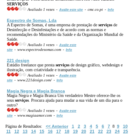
SERVIÇOS
Avaliado 1 vezes -
- cmc.co.pt -
Avalie este site
Info
Espectro de Somas, Lda
A Espectro de Somas, é uma empresa de prestação de
serviços
de
Desinfecção e Desinfestações e de acordo com as normas e
recomendações do Ministério da Saúde e da Organização Mundial de
Saúde.
Avaliado 1 vezes -
Avalie este
- www.espectrodesomas.com -
site
Info
221 design
Estúdio freelance que presta
serviços
de design gráfico, webdesign e
ilustração, com criatividade e transparência.
Avaliado 1 vezes -
Avalie este
- www.221design.com/ -
site
Info
Magia Negra e Magia Branca
Magia Negra e Magia Branca Um verdadeiro Mestre oferece-lhe os
seus
serviços
. Procura ajuda para mudar a sua vida de um dia para o
outro?
Avaliado 1 vezes -
Avalie este
- www.magiaamor.com -
site
Info
<< Anterior
1
2
3
4
5
6
7
9
10
Página de Resultados:
8
11
12
13
14
15
16
17
18
19
20
21
22
23
24
25