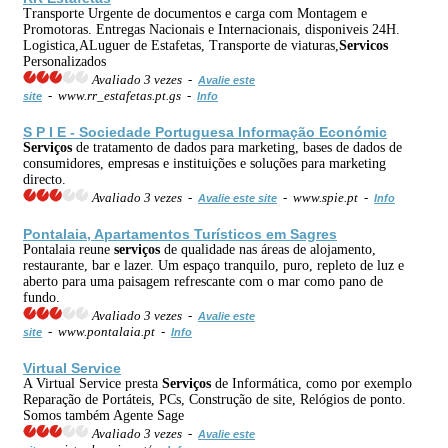
Transporte Urgente de documentos e carga com Montagem e
Promotoras. Entregas Nacionais e Internacionais, disponiveis 24H.
Logistica,ALuguer de Estafetas, Transporte de viaturas,
Servicos
Personalizados
Avaliado 3 vezes -
Avalie este
- www.rr_estafetas.pt.gs -
site
Info
S P I E - Sociedade Portuguesa Informação Económic
Serviços
de tratamento de dados para marketing, bases de dados de
consumidores, empresas e instituições e soluções para marketing
directo.
Avaliado 3 vezes -
- www.spie.pt -
Avalie este site
Info
Pontalaia, Apartamentos Turísticos em Sagres
Pontalaia reune
serviços
de qualidade nas áreas de alojamento,
restaurante, bar e lazer. Um espaço tranquilo, puro, repleto de luz e
aberto para uma paisagem refrescante com o mar como pano de
fundo.
Avaliado 3 vezes -
Avalie este
- www.pontalaia.pt -
site
Info
Virtual Service
A Virtual Service presta
Serviços
de Informática, como por exemplo
Reparação de Portáteis, PCs, Construção de site, Relógios de ponto.
Somos também Agente Sage
Avaliado 3 vezes -
Avalie este