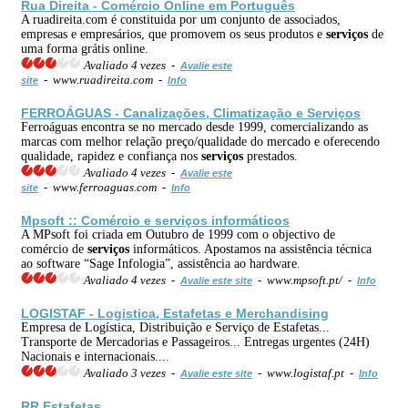
Rua Direita - Comércio Online em Português
A ruadireita.com é constituida por um conjunto de associados,
empresas e empresários, que promovem os seus produtos e
serviços
de
uma forma grátis online.
Avaliado 4 vezes -
Avalie este
- www.ruadireita.com -
site
Info
FERROÁGUAS - Canalizações, Climatização e
Serviços
Ferroáguas encontra se no mercado desde 1999, comercializando as
marcas com melhor relação preço/qualidade do mercado e oferecendo
qualidade, rapidez e confiança nos
serviços
prestados.
Avaliado 4 vezes -
Avalie este
- www.ferroaguas.com -
site
Info
Mpsoft :: Comércio e
serviços
informáticos
A MPsoft foi criada em Outubro de 1999 com o objectivo de
comércio de
serviços
informáticos. Apostamos na assistência técnica
ao software “Sage Infologia”, assistência ao hardware.
Avaliado 4 vezes -
- www.mpsoft.pt/ -
Avalie este site
Info
LOGISTAF - Logistica, Estafetas e Merchandising
Empresa de Logística, Distribuição e Serviço de Estafetas...
Transporte de Mercadorias e Passageiros... Entregas urgentes (24H)
Nacionais e internacionais....
Avaliado 3 vezes -
- www.logistaf.pt -
Avalie este site
Info
RR Estafetas