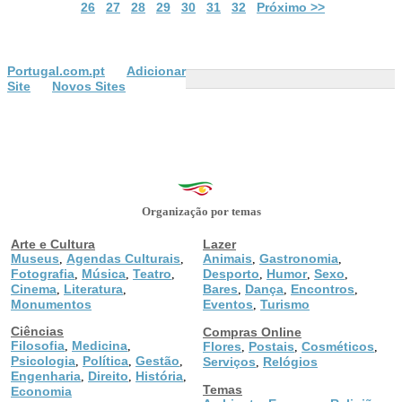
26
27
28
29
30
31
32
Próximo >>
Portugal.com.pt
Adicionar
Site
Novos Sites
Organização por temas
Arte e Cultura
Lazer
Museus
Agendas Culturais
Animais
Gastronomia
,
,
,
,
Fotografia
Música
Teatro
Desporto
Humor
Sexo
,
,
,
,
,
,
Cinema
Literatura
Bares
Dança
Encontros
,
,
,
,
,
Monumentos
Eventos
Turismo
,
Ciências
Compras Online
Filosofia
Medicina
,
,
Flores
Postais
Cosméticos
,
,
,
Psicologia
Política
Gestão
,
,
,
Serviços
Relógios
,
Engenharia
Direito
História
,
,
,
Temas
Economia