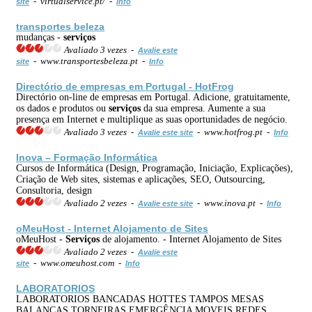
- virtualservice.pt/ -
site
Info
transportes beleza
mudanças -
serviços
Avaliado 3 vezes -
Avalie este
- www.transportesbeleza.pt -
site
Info
Directório de empresas em Portugal - HotFrog
Directório on-line de empresas em Portugal. Adicione, gratuitamente,
os dados e produtos ou
serviços
da sua empresa. Aumente a sua
presença em Internet e multiplique as suas oportunidades de negócio.
Avaliado 3 vezes -
- www.hotfrog.pt -
Avalie este site
Info
Inova – Formação Informática
Cursos de Informática (Design, Programação, Iniciação, Explicações),
Criação de Web sites, sistemas e aplicações, SEO, Outsourcing,
Consultoria, design
Avaliado 2 vezes -
- www.inova.pt -
Avalie este site
Info
oMeuHost - Internet Alojamento de Sites
oMeuHost -
Serviços
de alojamento. - Internet Alojamento de Sites
Avaliado 2 vezes -
Avalie este
- www.omeuhost.com -
site
Info
LABORATORIOS
LABORATORIOS BANCADAS HOTTES TAMPOS MESAS
BALANÇAS TORNEIRAS EMERGÊNCIA MOVEIS REDES