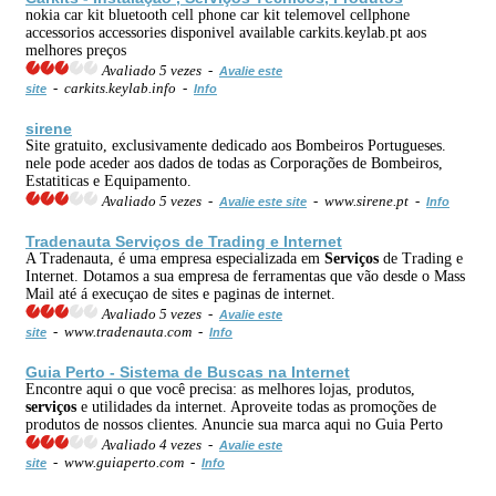
nokia car kit bluetooth cell phone car kit telemovel cellphone
accessorios accessories disponivel available carkits.keylab.pt aos
melhores preços
Avaliado 5 vezes -
Avalie este
- carkits.keylab.info -
site
Info
sirene
Site gratuito, exclusivamente dedicado aos Bombeiros Portugueses.
nele pode aceder aos dados de todas as Corporações de Bombeiros,
Estatiticas e Equipamento.
Avaliado 5 vezes -
- www.sirene.pt -
Avalie este site
Info
Tradenauta
Serviços
de Trading e Internet
A Tradenauta, é uma empresa especializada em
Serviços
de Trading e
Internet. Dotamos a sua empresa de ferramentas que vão desde o Mass
Mail até á execuçao de sites e paginas de internet.
Avaliado 5 vezes -
Avalie este
- www.tradenauta.com -
site
Info
Guia Perto - Sistema de Buscas na Internet
Encontre aqui o que você precisa: as melhores lojas, produtos,
serviços
e utilidades da internet. Aproveite todas as promoções de
produtos de nossos clientes. Anuncie sua marca aqui no Guia Perto
Avaliado 4 vezes -
Avalie este
- www.guiaperto.com -
site
Info