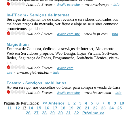
Avaliado 8 vezes -
- www.murban.pt -
Avalie este site
Info
In-PT.com -
Serviços
de Internet
Serviços
de alojamentos de sites, revenda e servidores dedicados aos
melhores preços do mercado, verifique e aloje os seus sites connosco.
prometemos qualidade
Avaliado 8 vezes -
- www.in-pt.com -
Avalie este site
Info
MagicBrain
Empresa de Coimbra, dedicada a
serviços
de Internet, Alojamento
Web em Servidores próprios, Web Design, Lojas Virtuais, Software,
Redes, Segurança de Redes, Programação, Assitência Técnica, visite-
nos
Avaliado 7 vezes -
Avalie este
- www.magicbrain.biz -
site
Info
Fcastro -
Serviços
Imobiliarios
Ao seu serviço, nos concelhos do Oeste, para compra e venda de Casa
Avaliado 7 vezes -
- www.fcastro.com -
Avalie este site
Info
<< Anterior
1
2
3
4
5
6
7
8
9
10
Página de Resultados:
11
12
14
15
16
17
18
19
20
21
22
23
24
25
13
26
27
28
29
30
31
32
Próximo >>