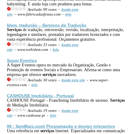
babysitting. E ainda loja com produtos para festas.
Avaliado 99 vezes -
Avalie este
- www.fabricadasfestas.com -
site
Info
Idem, tradução –
Serviços
de Tradução
Serviços
de tradução, retroversão, revisão, localização, interpretação,
legendagem e similares, prestados por tradutores licenciados e com
vasta experiência profissional. Orçamentos gratuitos.
Avaliado 33 vezes -
Avalie este
- www.webidem.com -
site
Info
Super Eventos
A Super Eventos opera no mercado da Organização, Gestão e
Promoção de eventos Sociais e Empresariais. Afirma-se como uma
empresa que oferece
serviços
inovadores.
Avaliado 30 vezes -
- www.super-
Avalie este site
eventos.com -
Info
CASHOUSE Imobiliária - Portugal
CASHOUSE Portugal – Franchising Imobiliário de sucesso.
Serviços
de Mediação Imobiliária.
Avaliado 19 vezes -
Avalie este
- www.cashouse.pt -
site
Info
06 : SemMais.com! Programação e design interactivo
Uma referência em
serviços
Internet. Especializados em comunicação