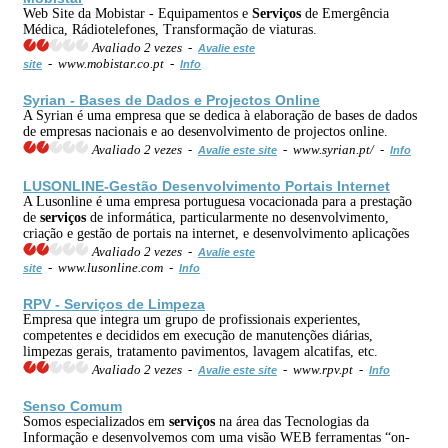
Web Site da Mobistar - Equipamentos e
Serviços
de Emergência
Médica, Rádiotelefones, Transformação de viaturas.
Avaliado 2 vezes -
Avalie este
- www.mobistar.co.pt -
site
Info
Syrian - Bases de Dados e Projectos Online
A Syrian é uma empresa que se dedica à elaboração de bases de dados
de empresas nacionais e ao desenvolvimento de projectos online.
Avaliado 2 vezes -
- www.syrian.pt/ -
Avalie este site
Info
LUSONLINE-Gestão Desenvolvimento Portais Internet
A Lusonline é uma empresa portuguesa vocacionada para a prestação
de
serviços
de informática, particularmente no desenvolvimento,
criação e gestão de portais na internet, e desenvolvimento aplicações
Avaliado 2 vezes -
Avalie este
- www.lusonline.com -
site
Info
RPV -
Serviços
de Limpeza
Empresa que integra um grupo de profissionais experientes,
competentes e decididos em execução de manutenções diárias,
limpezas gerais, tratamento pavimentos, lavagem alcatifas, etc.
Avaliado 2 vezes -
- www.rpv.pt -
Avalie este site
Info
Senso Comum
Somos especializados em
serviços
na área das Tecnologias da
Informação e desenvolvemos com uma visão WEB ferramentas “on-