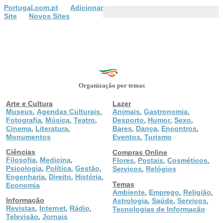
Portugal.com.pt
Adicionar
Site
Novos Sites
Organização por temas
Arte e Cultura
Lazer
Museus
Agendas Culturais
Animais
Gastronomia
,
,
,
,
Fotografia
Música
Teatro
Desporto
Humor
Sexo
,
,
,
,
,
,
Cinema
Literatura
Bares
Dança
Encontros
,
,
,
,
,
Monumentos
Eventos
Turismo
,
Ciências
Compras Online
Filosofia
Medicina
,
,
Flores
Postais
Cosméticos
,
,
,
Psicologia
Política
Gestão
,
,
,
Serviços
Relógios
,
Engenharia
Direito
História
,
,
,
Temas
Economia
Ambiente
Emprego
Religião
,
,
,
Informação
Astrologia
Saúde
Serviços
,
,
,
Revistas
Internet
Rádio
,
,
,
Tecnologias de Informação
Televisão
Jornais
,