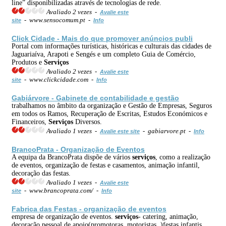
line” disponibilizadas através de tecnologias de rede.
Avaliado 2 vezes -
Avalie este
- www.sensocomum.pt -
site
Info
Click Cidade - Mais do que promover anúncios publi
Portal com informações turísticas, históricas e culturais das cidades de
Jaguariaíva, Arapoti e Sengés e um completo Guia de Comércio,
Produtos e
Serviços
Avaliado 2 vezes -
Avalie este
- www.clickcidade.com -
site
Info
Gabiárvore - Gabinete de contabilidade e gestão
trabalhamos no âmbito da organização e Gestão de Empresas, Seguros
em todos os Ramos, Recuperação de Escritas, Estudos Económicos e
Financeiros,
Serviços
Diversos.
Avaliado 1 vezes -
- gabiarvore.pt -
Avalie este site
Info
BrancoPrata - Organização de Eventos
A equipa da BrancoPrata dispõe de vários
serviços
, como a realização
de eventos, organização de festas e casamentos, animação infantil,
decoração das festas.
Avaliado 1 vezes -
Avalie este
- www.brancoprata.com/ -
site
Info
Fabrica das Festas - organização de eventos
empresa de organização de eventos.
serviços
- catering, animação,
decoração,pessoal de apoio(promotoras, motoristas..)festas infantis,