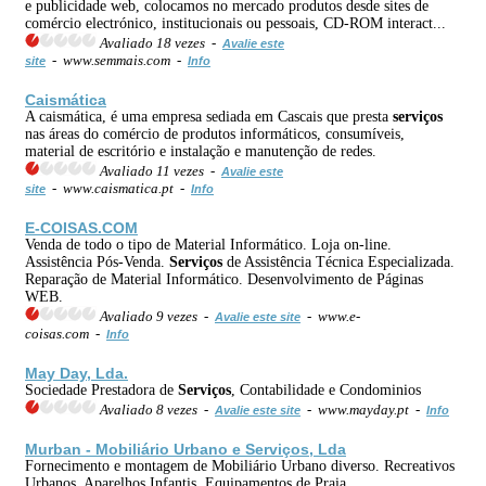
e publicidade web, colocamos no mercado produtos desde sites de
comércio electrónico, institucionais ou pessoais, CD-ROM interact...
Avaliado 18 vezes -
Avalie este
- www.semmais.com -
site
Info
Caismática
A caismática, é uma empresa sediada em Cascais que presta
serviços
nas áreas do comércio de produtos informáticos, consumíveis,
material de escritório e instalação e manutenção de redes.
Avaliado 11 vezes -
Avalie este
- www.caismatica.pt -
site
Info
E-COISAS.COM
Venda de todo o tipo de Material Informático. Loja on-line.
Assistência Pós-Venda.
Serviços
de Assistência Técnica Especializada.
Reparação de Material Informático. Desenvolvimento de Páginas
WEB.
Avaliado 9 vezes -
- www.e-
Avalie este site
coisas.com -
Info
May Day, Lda.
Sociedade Prestadora de
Serviços
, Contabilidade e Condominios
Avaliado 8 vezes -
- www.mayday.pt -
Avalie este site
Info
Murban - Mobiliário Urbano e
Serviços
, Lda
Fornecimento e montagem de Mobiliário Urbano diverso. Recreativos
Urbanos. Aparelhos Infantis. Equipamentos de Praia.