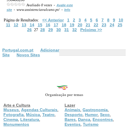
Avaliado 0 vezes -
Avalie este
- www.assistenciavulcano.pt/ -
site
Info
<< Anterior
1
2
3
4
5
6
7
8
9
10
Página de Resultados:
11
12
13
14
15
16
17
18
19
20
21
22
23
24
25
26
28
29
30
31
32
Próximo >>
27
Portugal.com.pt
Adicionar
Site
Novos Sites
Organização por temas
Arte e Cultura
Lazer
Museus
Agendas Culturais
Animais
Gastronomia
,
,
,
,
Fotografia
Música
Teatro
Desporto
Humor
Sexo
,
,
,
,
,
,
Cinema
Literatura
Bares
Dança
Encontros
,
,
,
,
,
Monumentos
Eventos
Turismo
,