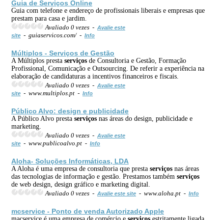
Guia de
Serviços
Online
Guia com telefone e endereço de profissionais liberais e empresas que
prestam para casa e jardim.
Avaliado 0 vezes -
Avalie este
- guiaservicos.com/ -
site
Info
Múltiplos -
Serviços
de Gestão
A Múltiplos presta
serviços
de Consultoria e Gestão, Formação
Profissional, Comunicação e Outsourcing. De referir a experiência na
elaboração de candidaturas a incentivos financeiros e fiscais.
Avaliado 0 vezes -
Avalie este
- www.multiplos.pt -
site
Info
Público Alvo: design e publicidade
A Público Alvo presta
serviços
nas áreas do design, publicidade e
marketing.
Avaliado 0 vezes -
Avalie este
- www.publicoalvo.pt -
site
Info
Aloha- Soluções Informáticas, LDA
A Aloha é uma empresa de consultoria que presta
serviços
nas áreas
das tecnologias de informação e gestão. Prestamos também
serviços
de web design, design gráfico e marketing digital.
Avaliado 0 vezes -
- www.aloha.pt -
Avalie este site
Info
mcservice - Ponto de venda Autorizado Apple
macservice é uma empresa de comércio e
serviços
estritamente ligada