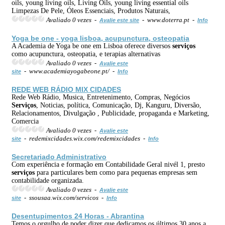
oils, young living oils, Living Oils, young living essential oils
Limpezas De Pele, Óleos Essenciais, Produtos Naturais,
Avaliado 0 vezes -
- www.doterra.pt -
Avalie este site
Info
Yoga be one - yoga lisboa, acupunctura, osteopatia
A Academia de Yoga be one em Lisboa oferece diversos
serviços
como acupunctura, osteopatia, e terapias alternativas
Avaliado 0 vezes -
Avalie este
- www.academiayogabeone.pt/ -
site
Info
REDE WEB RÁDIO MIX CIDADES
Rede Web Rádio, Musica, Entretenimento, Compras, Negócios
Serviços
, Noticias, política, Comunicação, Dj, Kanguru, Diversão,
Relacionamentos, Divulgação , Publicidade, propaganda e Marketing,
Comercia
Avaliado 0 vezes -
Avalie este
- redemixcidades.wix.com/redemixcidades -
site
Info
Secretariado Administrativo
Com experiência e formação em Contabilidade Geral nivél 1, presto
serviços
para particulares bem como para pequenas empresas sem
contabilidade organizada.
Avaliado 0 vezes -
Avalie este
- ssousaa.wix.com/servicos -
site
Info
Desentupimentos 24 Horas - Abrantina
Temos o orgulho de poder dizer que dedicamos os últimos 30 anos a