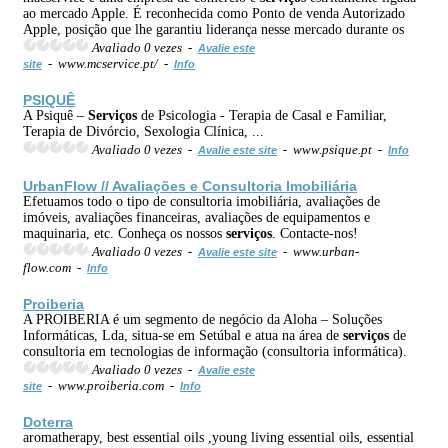
ao mercado Apple. É reconhecida como Ponto de venda Autorizado
Apple, posição que lhe garantiu liderança nesse mercado durante os
Avaliado 0 vezes -
Avalie este
- www.mcservice.pt/ -
site
Info
PSIQUÊ
A Psiquê –
Serviços
de Psicologia - Terapia de Casal e Familiar,
Terapia de Divórcio, Sexologia Clínica, ...
Avaliado 0 vezes -
- www.psique.pt -
Avalie este site
Info
UrbanFlow // Avaliações e Consultoria Imobiliária
Efetuamos todo o tipo de consultoria imobiliária, avaliações de
imóveis, avaliações financeiras, avaliações de equipamentos e
maquinaria, etc. Conheça os nossos
serviços
. Contacte-nos!
Avaliado 0 vezes -
- www.urban-
Avalie este site
flow.com -
Info
Proiberia
A PROIBERIA é um segmento de negócio da Aloha – Soluções
Informáticas, Lda, situa-se em Setúbal e atua na área de
serviços
de
consultoria em tecnologias de informação (consultoria informática).
Avaliado 0 vezes -
Avalie este
- www.proiberia.com -
site
Info
Doterra
aromatherapy, best essential oils ,young living essential oils, essential