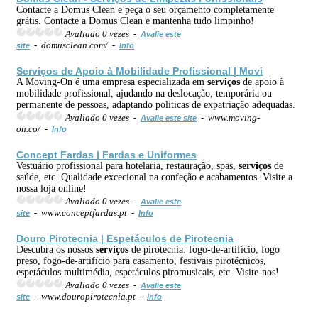
Contacte a Domus Clean e peça o seu orçamento completamente
grátis. Contacte a Domus Clean e mantenha tudo limpinho!
Avaliado 0 vezes -
Avalie este
- domusclean.com/ -
site
Info
Serviços
de Apoio à Mobilidade Profissional | Movi
A Moving-On é uma empresa especializada em
serviços
de apoio à
mobilidade profissional, ajudando na deslocação, temporária ou
permanente de pessoas, adaptando politicas de expatriação adequadas.
Avaliado 0 vezes -
- www.moving-
Avalie este site
on.co/ -
Info
Concept Fardas | Fardas e Uniformes
Vestuário profissional para hotelaria, restauração, spas,
serviços
de
saúde, etc. Qualidade excecional na confeção e acabamentos. Visite a
nossa loja online!
Avaliado 0 vezes -
Avalie este
- www.conceptfardas.pt -
site
Info
Douro Pirotecnia | Espetáculos de Pirotecnia
Descubra os nossos
serviços
de pirotecnia: fogo-de-artifício, fogo
preso, fogo-de-artifício para casamento, festivais pirotécnicos,
espetáculos multimédia, espetáculos piromusicais, etc. Visite-nos!
Avaliado 0 vezes -
Avalie este
- www.douropirotecnia.pt -
site
Info