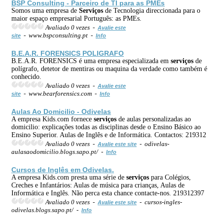
BSP Consulting - Parceiro de TI para as PMEs
Somos uma empresa de
Serviços
de Tecnologia direccionada para o
maior espaço empresarial Português: as PMEs.
Avaliado 0 vezes -
Avalie este
- www.bspconsulting.pt -
site
Info
B.E.A.R. FORENSICS POLIGRAFO
B.E.A.R. FORENSICS é uma empresa especializada em
serviços
de
polígrafo, detetor de mentiras ou maquina da verdade como também é
conhecido.
Avaliado 0 vezes -
Avalie este
- www.bearforensics.com -
site
Info
Aulas Ao Domicilio - Odivelas
A empresa Kids.com fornece
serviços
de aulas personalizadas ao
domicilio: explicações todas as disciplinas desde o Ensino Básico ao
Ensino Superior. Aulas de Inglês e de Informática. Contactos: 219312
Avaliado 0 vezes -
- odivelas-
Avalie este site
aulasaodomicilio.blogs.sapo.pt/ -
Info
Cursos de Inglês em Odivelas.
A empresa Kids.com presta uma série de
serviços
para Colégios,
Creches e Infantários: Aulas de música para crianças, Aulas de
Informática e Inglês. Não perca esta chance contacte-nos. 219312397
Avaliado 0 vezes -
- cursos-ingles-
Avalie este site
odivelas.blogs.sapo.pt/ -
Info