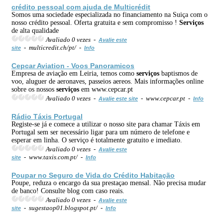
crédito pessoal com ajuda de Multicrédit
Somos uma sociedade especializada no financiamento na Suiça com o
nosso crédito pessoal. Oferta gratuita e sem compromisso !
Serviços
de alta qualidade
Avaliado 0 vezes -
Avalie este
- multicredit.ch/pt/ -
site
Info
Cepcar Aviation - Voos Panoramicos
Empresa de aviação em Leiria, temos como
serviços
baptismos de
voo, aluguer de aeronaves, passeios aereos. Mais informações online
sobre os nossos
serviços
em www.cepcar.pt
Avaliado 0 vezes -
- www.cepcar.pt -
Avalie este site
Info
Rádio Táxis Portugal
Registe-se já e comece a utilizar o nosso site para chamar Táxis em
Portugal sem ser necessário ligar para um número de telefone e
esperar em linha. O serviço é totalmente gratuito e imediato.
Avaliado 0 vezes -
Avalie este
- www.taxis.com.pt/ -
site
Info
Poupar no Seguro de Vida do Crédito Habitação
Poupe, reduza o encargo da sua prestaçao mensal. Não precisa mudar
de banco! Consulte blog com caso reais.
Avaliado 0 vezes -
Avalie este
- sugestaop01.blogspot.pt/ -
site
Info