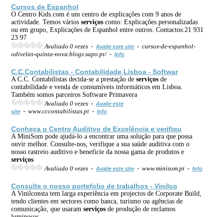
Cursos de Espanhol
O Centro Kids.com é um centro de explicações com 9 anos de
actividade. Temos vários
serviços
como: Explicações personalizadas
ou em grupo, Explicações de Espanhol entre outros. Contactos:21 931
23 97
Avaliado 0 vezes -
- cursos-de-espanhol-
Avalie este site
odivelas-quinta-nova.blogs.sapo.pt/ -
Info
C.C.Contabilistas - Contabilidade Lisboa - Softwar
A C.C. Contabilistas decida-se a prestação de
serviços
de
contabilidade e venda de consumíveis informáticos em Lisboa.
Também somos parceiros Software Primavera
Avaliado 0 vezes -
Avalie este
- www.cccontabilistas.pt -
site
Info
Conheça o Centro Auditivo de Excelência e verifiqu
A MiniSom pode ajudá-lo a encontrar uma solução para que possa
ouvir melhor. Consulte-nos, verifique a sua saúde auditiva com o
nosso rastreio auditivo e beneficie da nossa gama de produtos e
serviços
Avaliado 0 vezes -
- www.minisom.pt -
Avalie este site
Info
Consulte o nosso portefolio de trabalhos - Vinilco
A Vinilconsta tem larga experiência em projectos de Corporate Build,
tendo clientes em sectores como banca, turismo ou agências de
comunicação, que usaram
serviços
de produção de reclamos
luminosos.