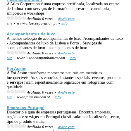
A Atlas Corporation é uma empresa certificada, localizada no centro
de Lisboa, com
serviços
de formação empresarial, consultoria,
simpósios e workshops.
Avaliado 0 vezes -
Avalie este
- www.atlascorporation.pt -
site
Info
Acompanhantes de luxo
A melhor selecção de acompanhantes de luxo. Acompanhantes de luxo
- Acompanhantes de luxo de Lisboa e Porto .
Serviços
de
acompanhantes de luxo.- acompanhantes de luxo -
Avaliado 0 vezes -
Avalie este
- www.luxoacompanhantes.com -
site
Info
Foi Assim
A Foi Assim transforma momentos naturais em memórias
inesquecíveis. As suas emoções, instantes especiais, eventos, produtos
e
serviços
ficam espontaneamente registados em fotografias com
qualidade.
Avaliado 0 vezes -
Avalie este
- www.foiassim.com.pt -
site
Info
Empresas Portugal
Directorio e guia de empresas portuguesas. Encontra empresas,
negócios e
serviços
em Portugal classificadas por localização, sector,
tipo de produto e mais.
Avaliado 0 vezes -
Avalie este