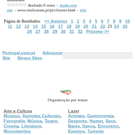
Avaliado 0 vezes -
Avalie este
- www.vinilconsta.pt/pt/clientes.html -
site
Info
<< Anterior
1
2
3
4
5
6
7
8
9
10
Página de Resultados:
11
12
13
14
15
16
17
18
19
20
21
22
24
25
23
26
27
28
29
30
31
32
Próximo >>
Portugal.com.pt
Adicionar
Site
Novos Sites
Organização por temas
Arte e Cultura
Lazer
Museus
Agendas Culturais
Animais
Gastronomia
,
,
,
,
Fotografia
Música
Teatro
Desporto
Humor
Sexo
,
,
,
,
,
,
Cinema
Literatura
Bares
Dança
Encontros
,
,
,
,
,
Monumentos
Eventos
Turismo
,