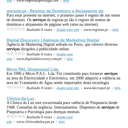
- www.empresasportugal.net -
site
Info
registar.pt - Registo de Domínios e Alojamento de
Para estar presente na internet, o primeiro passo é registo de um nome
de domínio. Os
serviços
da registar.pt são o registo de nomes de
domínios e alojamento de páginas web (sites na internet).
Avaliado 0 vezes -
- www.registar.pt -
Avalie este site
Info
Digital Discovery | Agência de Marketing Digital
Agência de Marketing Digital sediada no Porto, que oferece diversos
serviços
dirigidos á publicidade online.
Avaliado 0 vezes -
Avalie este
- www.digitaldiscovery.com.pt/ -
site
Info
Micro PAL Unipessoal Lda.
Em 1996 a Micro P.A.L. Lda. Foi constituída para fornecer
serviços
na área da Electricidade e Electrónica, em 2000 adquiriu a valência na
área do Tratamento de Água sendo importador desta tecnologia
Avaliado 0 vezes -
- www.micropal.pt -
Avalie este site
Info
Clínica da Luz
A Clínica da Luz está vocacionada para valência de Psiquiatria desde
1948. Consultas de urgência. Internamentos. Dispomos de
serviços
de
Psiquiatria e Psicologia para doenças mentais
Avaliado 0 vezes -
Avalie este
- www.clinicadaluz.pai.pt -
site
Info