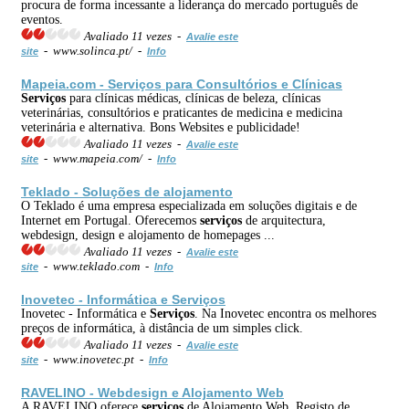
procura de forma incessante a liderança do mercado português de
eventos.
Avaliado 11 vezes -
Avalie este
- www.solinca.pt/ -
site
Info
Mapeia.com -
Serviços
para Consultórios e Clínicas
Serviços
para clínicas médicas, clínicas de beleza, clínicas
veterinárias, consultórios e praticantes de medicina e medicina
veterinária e alternativa. Bons Websites e publicidade!
Avaliado 11 vezes -
Avalie este
- www.mapeia.com/ -
site
Info
Teklado - Soluções de alojamento
O Teklado é uma empresa especializada em soluções digitais e de
Internet em Portugal. Oferecemos
serviços
de arquitectura,
webdesign, design e alojamento de homepages ...
Avaliado 11 vezes -
Avalie este
- www.teklado.com -
site
Info
Inovetec - Informática e
Serviços
Inovetec - Informática e
Serviços
. Na Inovetec encontra os melhores
preços de informática, à distância de um simples click.
Avaliado 11 vezes -
Avalie este
- www.inovetec.pt -
site
Info
RAVELINO - Webdesign e Alojamento Web
A RAVELINO oferece
serviços
de Alojamento Web, Registo de