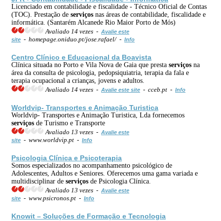
Licenciado em contabilidade e fiscalidade - Técnico Oficial de Contas
(TOC). Prestação de
serviços
nas áreas de contabilidade, fiscalidade e
informática. (Santarém Alcanede Rio Maior Porto de Mós)
Avaliado 14 vezes -
Avalie este
- homepage.oniduo.pt/jose.rafael/ -
site
Info
Centro Clínico e Educacional da Boavista
Clínica situada no Porto e Vila Nova de Gaia que presta
serviços
na
área da consulta de psicologia, pedopsiquiatria, terapia da fala e
terapia ocupacional a crianças, jovens e adultos.
Avaliado 14 vezes -
- cceb.pt -
Avalie este site
Info
Worldvip- Transportes e Animação Turistica
Worldvip- Transportes e Animação Turistica, Lda fornecemos
serviços
de Turismo e Transporte
Avaliado 13 vezes -
Avalie este
- www.worldvip.pt -
site
Info
Psicologia Clínica e Psicoterapia
Somos especializados no acompanhamento psicológico de
Adolescentes, Adultos e Seniores. Oferecemos uma gama variada e
multidisciplinar de
serviços
de Psicologia Clínica.
Avaliado 13 vezes -
Avalie este
- www.psicronos.pt -
site
Info
Knowit – Soluções de Formação e Tecnologia