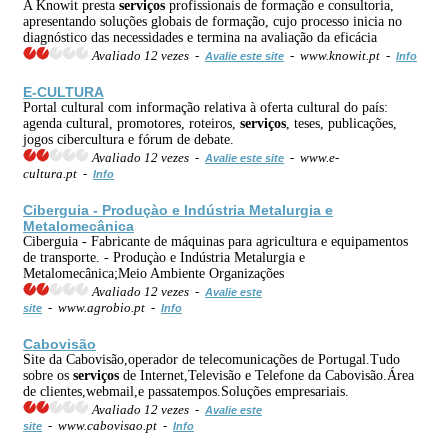
A Knowit presta
serviços
profissionais de formação e consultoria,
apresentando soluções globais de formação, cujo processo inicia no
diagnóstico das necessidades e termina na avaliação da eficácia
Avaliado 12 vezes -
- www.knowit.pt -
Avalie este site
Info
E-CULTURA
Portal cultural com informação relativa à oferta cultural do país:
agenda cultural, promotores, roteiros,
serviços
, teses, publicações,
jogos cibercultura e fórum de debate.
Avaliado 12 vezes -
- www.e-
Avalie este site
cultura.pt -
Info
Ciberguia - Produçào e Indústria Metalurgia e
Metalomecânica
Ciberguia - Fabricante de máquinas para agricultura e equipamentos
de transporte. - Produçào e Indústria Metalurgia e
Metalomecânica;Meio Ambiente Organizações
Avaliado 12 vezes -
Avalie este
- www.agrobio.pt -
site
Info
Cabovisão
Site da Cabovisão,operador de telecomunicações de Portugal.Tudo
sobre os
serviços
de Internet,Televisão e Telefone da Cabovisão.Área
de clientes,webmail,e passatempos.Soluções empresariais.
Avaliado 12 vezes -
Avalie este
- www.cabovisao.pt -
site
Info