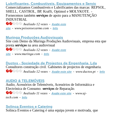
Lubrificantes, Combustiveis, Equipamentos e Serviç
Comercializamos Combustiveis e Lubrificantes das marcas: REPSOL,
SHELL, CASTROL, BP, Krafft, Optimol e MOLYKOTE. -
Fornecemos também
serviços
de apoio para a MANUTENÇÃO
INDUSTRIAL
Avaliado 12 vezes -
Avalie este
- www.peixotoecarmo.com -
site
Info
Muringa Produções Audiovisuais
Site com Demo da Muringa Produções Audiovisuais, empresa esta que
presta
serviços
na area audiovisual
Avaliado 12 vezes -
Avalie este
- www.muringa.com -
site
Info
Ductos - Sociedade de Projectos de Engenharia, Lda
Consultores construção civil. Gabinetes de projectos de engenharia.
Avaliado 12 vezes -
- www.ductos.pt -
Avalie este site
Info
AUDIO & TELEMÓVEIS
Audio, Acessórios de Telemóveis, Acessórios de Informática e
Electrónica de Consumo.
serviços
de Reparação.
Avaliado 11 vezes -
- www.aj-
Avalie este site
tech.com -
Info
Solinca Eventos e Catering
Solinca Eventos e Catering é uma equipa jovem e motivada, que