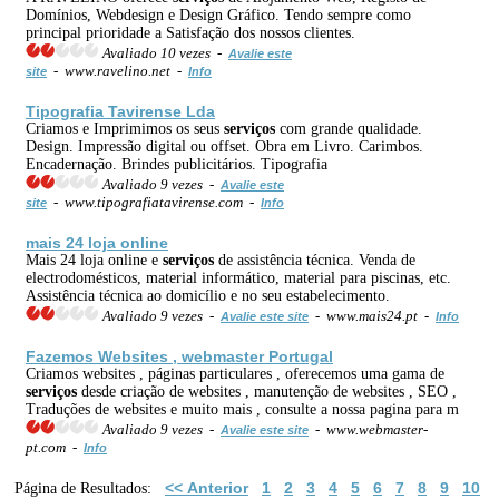
Domínios, Webdesign e Design Gráfico. Tendo sempre como
principal prioridade a Satisfação dos nossos clientes.
Avaliado 10 vezes -
Avalie este
- www.ravelino.net -
site
Info
Tipografia Tavirense Lda
Criamos e Imprimimos os seus
serviços
com grande qualidade.
Design. Impressão digital ou offset. Obra em Livro. Carimbos.
Encadernação. Brindes publicitários. Tipografia
Avaliado 9 vezes -
Avalie este
- www.tipografiatavirense.com -
site
Info
mais 24 loja online
Mais 24 loja online e
serviços
de assistência técnica. Venda de
electrodomésticos, material informático, material para piscinas, etc.
Assistência técnica ao domicílio e no seu estabelecimento.
Avaliado 9 vezes -
- www.mais24.pt -
Avalie este site
Info
Fazemos Websites , webmaster Portugal
Criamos websites , páginas particulares , oferecemos uma gama de
serviços
desde criação de websites , manutenção de websites , SEO ,
Traduções de websites e muito mais , consulte a nossa pagina para m
Avaliado 9 vezes -
- www.webmaster-
Avalie este site
pt.com -
Info
<< Anterior
1
2
3
4
5
6
7
8
9
10
Página de Resultados: