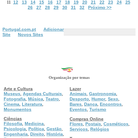
12
13
14
15
16
17
18
19
20
21
22
23
24
25
11
26
27
28
29
30
31
32
Próximo >>
Portugal.com.pt
Adicionar
Site
Novos Sites
Organização por temas
Arte e Cultura
Lazer
Museus
Agendas Culturais
Animais
Gastronomia
,
,
,
,
Fotografia
Música
Teatro
Desporto
Humor
Sexo
,
,
,
,
,
,
Cinema
Literatura
Bares
Dança
Encontros
,
,
,
,
,
Monumentos
Eventos
Turismo
,
Ciências
Compras Online
Filosofia
Medicina
,
,
Flores
Postais
Cosméticos
,
,
,
Psicologia
Política
Gestão
,
,
,
Serviços
Relógios
,
Engenharia
Direito
História
,
,
,