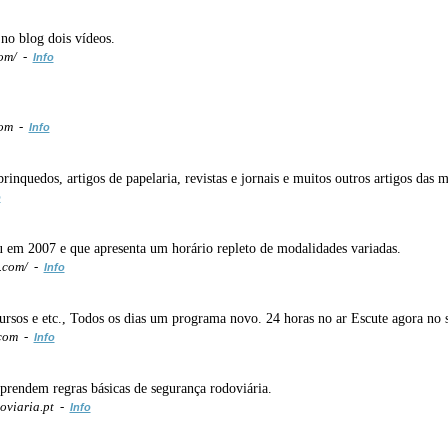
no blog dois vídeos.
com/ -
Info
com -
Info
brinquedos, artigos de papelaria, revistas e jornais e muitos outros artigos das 
o
u em 2007 e que apresenta um horário repleto de modalidades variadas.
t.com/ -
Info
, cursos e etc., Todos os dias um programa novo. 24 horas no ar Escute agora no
.com -
Info
prendem regras básicas de segurança rodoviária.
oviaria.pt -
Info