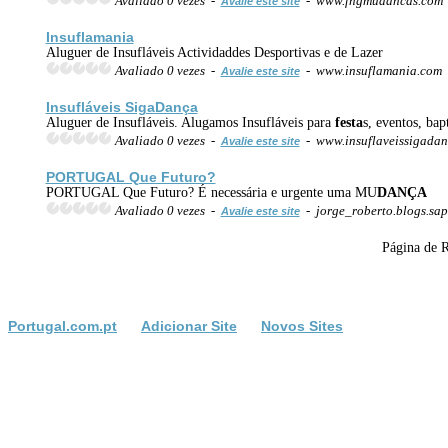
Avaliado 0 vezes -
- www.fngmudancas.com
Avalie este site
Insuflamania
Aluguer de Insufláveis Actividaddes Desportivas e de Lazer
Avaliado 0 vezes -
- www.insuflamania.com
Avalie este site
Insufláveis Siga
Dança
Aluguer de Insufláveis. Alugamos Insufláveis para
festa
s, eventos, bap
Avaliado 0 vezes -
- www.insuflaveissigada
Avalie este site
PORTUGAL Que Futuro?
PORTUGAL Que Futuro? É necessária e urgente uma MU
DANÇA
Avaliado 0 vezes -
- jorge_roberto.blogs.sap
Avalie este site
Página de 
Portugal.com.pt
Adicionar Site
Novos Sites