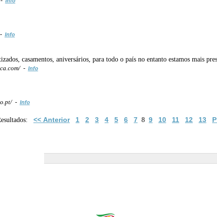
 -
Info
 -
Info
tizados, casamentos, aniversários, para todo o país no entanto estamos mais pres
nca.com/ -
Info
o.pt/ -
Info
<< Anterior
1
2
3
4
5
6
7
9
10
11
12
13
P
Resultados:
8