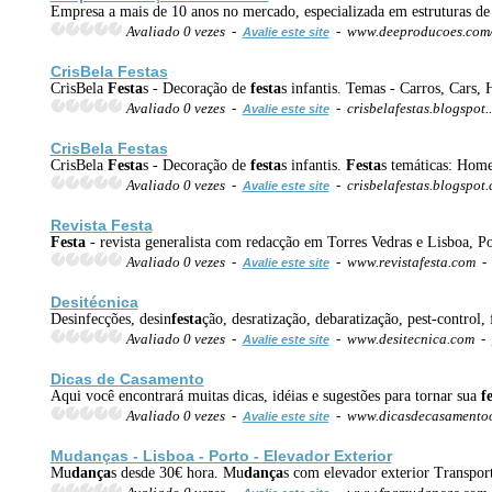
Empresa a mais de 10 anos no mercado, especializada em estruturas de 
Avaliado 0 vezes -
- www.deeproducoes.com
Avalie este site
CrisBela
Festa
s
CrisBela
Festa
s - Decoração de
festa
s infantis. Temas - Carros, Cars,
Avaliado 0 vezes -
- crisbelafestas.blogspot
Avalie este site
CrisBela
Festa
s
CrisBela
Festa
s - Decoração de
festa
s infantis.
Festa
s temáticas: Home
Avaliado 0 vezes -
- crisbelafestas.blogspot
Avalie este site
Revista
Festa
Festa
- revista generalista com redacção em Torres Vedras e Lisboa, Por
Avaliado 0 vezes -
- www.revistafesta.com 
Avalie este site
Desitécnica
Desinfecções, desin
festa
ção, desratização, debaratização, pest-control,
Avaliado 0 vezes -
- www.desitecnica.com -
Avalie este site
Dicas de Casamento
Aqui você encontrará muitas dicas, idéias e sugestões para tornar sua
f
Avaliado 0 vezes -
- www.dicasdecasamentoo
Avalie este site
Mu
dança
s - Lisboa - Porto - Elevador Exterior
Mu
dança
s desde 30€ hora. Mu
dança
s com elevador exterior Transpor