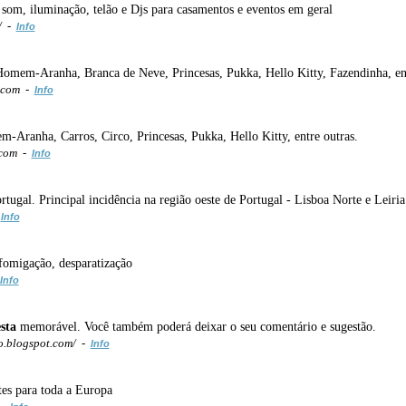
som, iluminação, telão e Djs para casamentos e eventos em geral
/ -
Info
 Homem-Aranha, Branca de Neve, Princesas, Pukka, Hello Kitty, Fazendinha, en
..com -
Info
m-Aranha, Carros, Circo, Princesas, Pukka, Hello Kitty, entre outras.
.com -
Info
tugal. Principal incidência na região oeste de Portugal - Lisboa Norte e Leiria
-
Info
 fomigação, desparatização
Info
esta
memorável. Você também poderá deixar o seu comentário e sugestão.
.blogspot.com/ -
Info
tes para toda a Europa