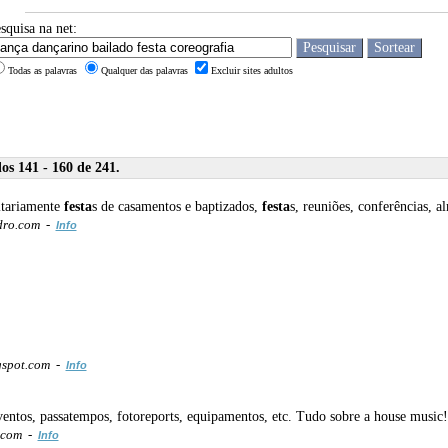
squisa na net:
Todas as palavras
Qualquer das palavras
Excluir sites adultos
s 141 - 160 de 241.
itariamente
festa
s de casamentos e baptizados,
festa
s, reuniões, conferências, 
dro.com -
Info
gspot.com -
Info
ventos, passatempos, fotoreports, equipamentos, etc. Tudo sobre a house music
t.com -
Info