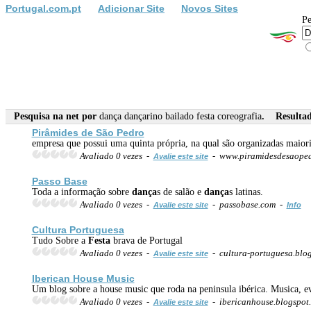
Portugal.com.pt
Adicionar Site
Novos Sites
Pe
Pesquisa na net por
dança dançarino bailado festa coreografia
. Resultado
Pirâmides de São Pedro
empresa que possui uma quinta própria, na qual são organizadas maior
Avaliado 0 vezes -
- www.piramidesdesaope
Avalie este site
Passo Base
Toda a informação sobre
dança
s de salão e
dança
s latinas.
Avaliado 0 vezes -
- passobase.com -
Avalie este site
Info
Cultura Portuguesa
Tudo Sobre a
Festa
brava de Portugal
Avaliado 0 vezes -
- cultura-portuguesa.blo
Avalie este site
Iberican House Music
Um blog sobre a house music que roda na peninsula ibérica. Musica, e
Avaliado 0 vezes -
- ibericanhouse.blogspo
Avalie este site