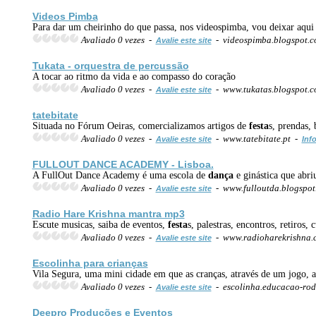
Videos Pimba
Para dar um cheirinho do que passa, nos videospimba, vou deixar aqui 
Avaliado 0 vezes -
- videospimba.blogspot.
Avalie este site
Tukata - orquestra de percussão
A tocar ao ritmo da vida e ao compasso do coração
Avaliado 0 vezes -
- www.tukatas.blogspot.
Avalie este site
tatebitate
Situada no Fórum Oeiras, comercializamos artigos de
festa
s, prendas, 
Avaliado 0 vezes -
- www.tatebitate.pt -
Avalie este site
Inf
FULLOUT DANCE ACADEMY - Lisboa.
A FullOut Dance Academy é uma escola de
dança
e ginástica que abri
Avaliado 0 vezes -
- www.fulloutda.blogspo
Avalie este site
Radio Hare Krishna mantra mp3
Escute musicas, saiba de eventos,
festa
s, palestras, encontros, retiros
Avaliado 0 vezes -
- www.radioharekrishna
Avalie este site
Escolinha para crianças
Vila Segura, uma mini cidade em que as cranças, através de um jogo, a
Avaliado 0 vezes -
- escolinha.educacao-rod
Avalie este site
Deepro Produções e Eventos