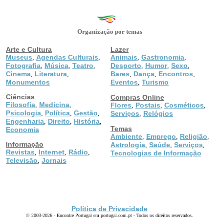
Organização por temas
Arte e Cultura
Lazer
Museus
Agendas Culturais
Animais
Gastronomia
,
,
,
,
Fotografia
Música
Teatro
Desporto
Humor
Sexo
,
,
,
,
,
,
Cinema
Literatura
Bares
Dança
Encontros
,
,
,
,
,
Monumentos
Eventos
Turismo
,
Ciências
Compras Online
Filosofia
Medicina
,
,
Flores
Postais
Cosméticos
,
,
,
Psicologia
Política
Gestão
,
,
,
Serviços
Relógios
,
Engenharia
Direito
História
,
,
,
Temas
Economia
Ambiente
Emprego
Religião
,
,
,
Informação
Astrologia
Saúde
Serviços
,
,
,
Revistas
Internet
Rádio
,
,
,
Tecnologias de Informação
Televisão
Jornais
,
Política de Privacidade
© 2003-2026 - Encontre Portugal em portugal.com.pt - Todos os direitos reservados.