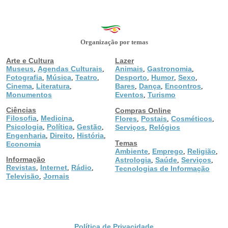
Organização por temas
Arte e Cultura
Lazer
Museus
Agendas Culturais
Animais
Gastronomia
,
,
,
,
Fotografia
Música
Teatro
Desporto
Humor
Sexo
,
,
,
,
,
,
Cinema
Literatura
Bares
Dança
Encontros
,
,
,
,
,
Monumentos
Eventos
Turismo
,
Ciências
Compras Online
Filosofia
Medicina
,
,
Flores
Postais
Cosméticos
,
,
,
Psicologia
Política
Gestão
,
,
,
Serviços
Relógios
,
Engenharia
Direito
História
,
,
,
Temas
Economia
Ambiente
Emprego
Religião
,
,
,
Informação
Astrologia
Saúde
Serviços
,
,
,
Revistas
Internet
Rádio
,
,
,
Tecnologias de Informação
Televisão
Jornais
,
Política de Privacidade