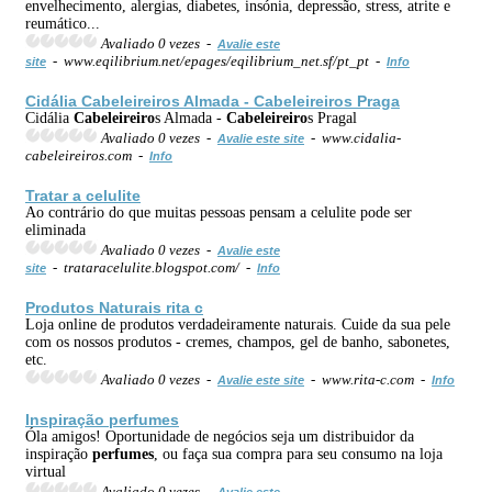
envelhecimento, alergias, diabetes, insónia, depressão, stress, atrite e
reumático...
Avaliado 0 vezes -
Avalie este
- www.eqilibrium.net/epages/eqilibrium_net.sf/pt_pt -
site
Info
Cidália
Cabeleireiro
s Almada -
Cabeleireiro
s Praga
Cidália
Cabeleireiro
s Almada -
Cabeleireiro
s Pragal
Avaliado 0 vezes -
- www.cidalia-
Avalie este site
cabeleireiros.com -
Info
Tratar a celulite
Ao contrário do que muitas pessoas pensam a celulite pode ser
eliminada
Avaliado 0 vezes -
Avalie este
- trataracelulite.blogspot.com/ -
site
Info
Produtos Naturais rita c
Loja online de produtos verdadeiramente naturais. Cuide da sua pele
com os nossos produtos - cremes, champos, gel de banho, sabonetes,
etc.
Avaliado 0 vezes -
- www.rita-c.com -
Avalie este site
Info
Inspiração
perfumes
Óla amigos! Oportunidade de negócios seja um distribuidor da
inspiração
perfumes
, ou faça sua compra para seu consumo na loja
virtual
Avaliado 0 vezes -
Avalie este