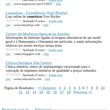
- www.inspiracao.net/151825 -
site
Info
Lusashop -
Cosméticos
Yves Rocher
Loja online de
cosméticos
Yves Rocher.
Avaliado 0 vezes -
Avalie este
- www.lusashop.com -
site
Info
Centro de Medicina Natural de Azeitão
Informações de interesse ligadas às terapias alternativas de um modo
geral e à Homeopatia e Osteopatia em particular, e ainda informações
relativas aos nossos serviços nessas áreas.
Avaliado 0 vezes -
Avalie este
- cmna.blogspot.com -
site
Info
Clínica Dentária Vita Centro
Clínica dentária, centro de implantologia vocacionado para a
colocação de implantes dentários de qualidade a preços reduzidos.
Avaliado 0 vezes -
Avalie este
- www.vitacentro.com -
site
Info
<< Anterior
1
2
3
4
5
7
8
9
10
Página de Resultados:
6
11
12
13
14
15
16
17
18
Próximo >>
Portugal.com.pt
Adicionar