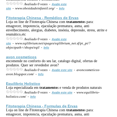
Avaliado 0 vezes -
Avalie este
- www.obesidadeinfantil.org/ -
site
Info
Fitoterapia Chinesa - Remédios de Ervas
Loja on line de Fitoterapia Chinesa com
tratamento
s para:
emagrecer, impotencia, ejaculação prematura, asma, anti
envelhecimento, alergias, diabetes, insónia, depressão, stress, atrite e
reumático,etc
Avaliado 0 vezes -
Avalie este
- www.eqilibrium.net/epages/eqilibrium_net.sf/pt_pt/?
site
objectpath=/shops/eqil -
Info
avon cosmeticos
encomende no conforto do seu lar, catalogo digital, ofertas de
produtos. Quer ser revededor avon?
Avaliado 0 vezes -
- avoncosmeticos-
Avalie este site
avon.blogspot.com/ -
Info
Equilibrio Holistico
Loja especializada em
tratamento
s e venda de produtos naturais
Avaliado 0 vezes -
- www.equilibrio-
Avalie este site
holistico.com/ -
Info
Fitoterapia Chinesa - Formulas de Ervas
Loja on line de Fitoterapia Chinesa com
tratamento
s para:
emagrecer, impotencia, ejaculação prematura, asma, anti