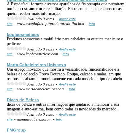
A Escadafácil fornece diversos aparelhos de fisioterapia que permitem
um bom
tratamento
e reabilitação. Entre em contacto connosco caso
queira receber mais informação.
Avaliado 0 vezes -
Avalie este
- www.escadafacil.pt/produtoreabilita.htm -
site
Info
koolcosmeticos
Produtos acessorios e mobiliário para cabeleireira estetica manicure e
pedicure
Avaliado 0 vezes -
Avalie este
- www.koolcosmeticos.com -
site
Info
Marta
Cabeleireiro
s Unissexo
Um espaço inovador que mostra a versatilidade, funcionalidade e a
beleza da colecção Trevo Dourado. Roupa, calçado e malas, em que
os tons encaixam harmoniosamente em cada modelo e tipo de cabelo.
Avaliado 0 vezes -
Avalie este
- www.martacabeleireiros.com -
site
Info
Dicas de Beleza
dicas de beleza e outras informações que ajudarão a melhorar a sua
imagem e auto-estima, bem como todas as novidades do mercado.
Avaliado 0 vezes -
Avalie este
- manualdabeleza.com -
site
Info
FMGroup