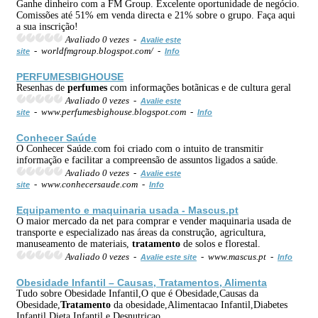
Ganhe dinheiro com a FM Group. Excelente oportunidade de negócio.
Comissões até 51% em venda directa e 21% sobre o grupo. Faça aqui
a sua inscrição!
Avaliado 0 vezes -
Avalie este
- worldfmgroup.blogspot.com/ -
site
Info
PERFUMES
BIGHOUSE
Resenhas de
perfumes
com informações botãnicas e de cultura geral
Avaliado 0 vezes -
Avalie este
- www.perfumesbighouse.blogspot.com -
site
Info
Conhecer Saúde
O Conhecer Saúde.com foi criado com o intuito de transmitir
informação e facilitar a compreensão de assuntos ligados a saúde.
Avaliado 0 vezes -
Avalie este
- www.conhecersaude.com -
site
Info
Equipamento e maquinaria usada - Mascus.pt
O maior mercado da net para comprar e vender maquinaria usada de
transporte e especializado nas áreas da construção, agricultura,
manuseamento de materiais,
tratamento
de solos e florestal.
Avaliado 0 vezes -
- www.mascus.pt -
Avalie este site
Info
Obesidade Infantil – Causas,
Tratamento
s, Alimenta
Tudo sobre Obesidade Infantil,O que é Obesidade,Causas da
Obesidade,
Tratamento
da obesidade,Alimentacao Infantil,Diabetes
Infantil,Dieta Infantil e Desnutricao.