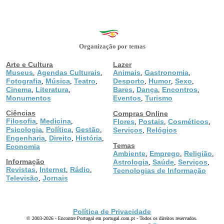
Organização por temas
Arte e Cultura
Lazer
Museus
Agendas Culturais
Animais
Gastronomia
,
,
,
,
Fotografia
Música
Teatro
Desporto
Humor
Sexo
,
,
,
,
,
,
Cinema
Literatura
Bares
Dança
Encontros
,
,
,
,
,
Monumentos
Eventos
Turismo
,
Ciências
Compras Online
Filosofia
Medicina
,
,
Flores
Postais
Cosméticos
,
,
,
Psicologia
Política
Gestão
,
,
,
Serviços
Relógios
,
Engenharia
Direito
História
,
,
,
Temas
Economia
Ambiente
Emprego
Religião
,
,
,
Informação
Astrologia
Saúde
Serviços
,
,
,
Revistas
Internet
Rádio
,
,
,
Tecnologias de Informação
Televisão
Jornais
,
Política de Privacidade
© 2003-2026 - Encontre Portugal em portugal.com.pt - Todos os direitos reservados.