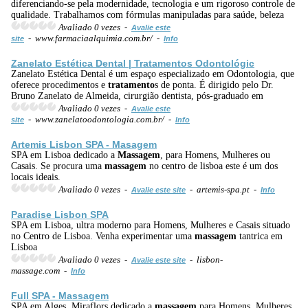
diferenciando-se pela modernidade, tecnologia e um rigoroso controle de
qualidade. Trabalhamos com fórmulas manipuladas para saúde, beleza
Avaliado 0 vezes -
Avalie este
- www.farmaciaalquimia.com.br/ -
site
Info
Zanelato Estética Dental |
Tratamento
s Odontológic
Zanelato Estética Dental é um espaço especializado em Odontologia, que
oferece procedimentos e
tratamento
s de ponta. É dirigido pelo Dr.
Bruno Zanelato de Almeida, cirurgião dentista, pós-graduado em
Avaliado 0 vezes -
Avalie este
- www.zanelatoodontologia.com.br/ -
site
Info
Artemis Lisbon SPA - Masagem
SPA em Lisboa dedicado a
Massagem
, para Homens, Mulheres ou
Casais. Se procura uma
massagem
no centro de lisboa este é um dos
locais ideais.
Avaliado 0 vezes -
- artemis-spa.pt -
Avalie este site
Info
Paradise Lisbon SPA
SPA em Lisboa, ultra moderno para Homens, Mulheres e Casais situado
no Centro de Lisboa. Venha experimentar uma
massagem
tantrica em
Lisboa
Avaliado 0 vezes -
- lisbon-
Avalie este site
massage.com -
Info
Full SPA -
Massagem
SPA em Alges, Miraflors dedicado a
massagem
para Homens, Mulheres