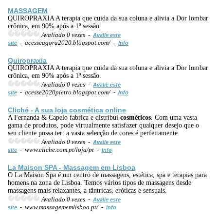
MASSAGEM
QUIROPRAXIA A terapia que cuida da sua coluna e alivia a Dor lombar
crônica, em 90% após a 1º sessão.
Avaliado 0 vezes -
Avalie este
- acesseagora2020.blogspot.com/ -
site
Info
Quiropraxia
QUIROPRAXIA A terapia que cuida da sua coluna e alivia a Dor lombar
crônica, em 90% após a 1º sessão.
Avaliado 0 vezes -
Avalie este
- acesse2020pietro.blogspot.com/ -
site
Info
Cliché - A sua loja cosmética online
A Fernanda & Capelo fabrica e distribui
cosméticos
. Com uma vasta
gama de produtos, pode virtualmente satisfazer qualquer desejo que o
seu cliente possa ter: a vasta selecção de cores é perfeitamente
Avaliado 0 vezes -
Avalie este
- www.cliche.com.pt/loja/pt -
site
Info
La Maison SPA -
Massagem
em Lisboa
O La Maison Spa é um centro de massagens, estética, spa e terapias para
homens na zona de Lisboa. Temos vários tipos de massagens desde
massagens mais relaxantes, a tântricas, eróticas e sensuais.
Avaliado 0 vezes -
Avalie este
- www.massagememlisboa.pt/ -
site
Info