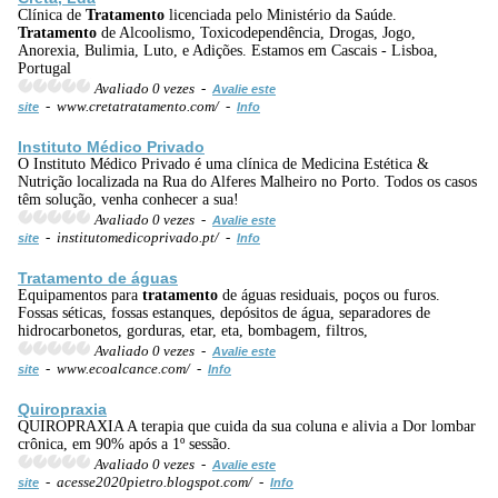
Clínica de
Tratamento
licenciada pelo Ministério da Saúde.
Tratamento
de Alcoolismo, Toxicodependência, Drogas, Jogo,
Anorexia, Bulimia, Luto, e Adições. Estamos em Cascais - Lisboa,
Portugal
Avaliado 0 vezes -
Avalie este
- www.cretatratamento.com/ -
site
Info
Instituto Médico Privado
O Instituto Médico Privado é uma clínica de Medicina Estética &
Nutrição localizada na Rua do Alferes Malheiro no Porto. Todos os casos
têm solução, venha conhecer a sua!
Avaliado 0 vezes -
Avalie este
- institutomedicoprivado.pt/ -
site
Info
Tratamento
de águas
Equipamentos para
tratamento
de águas residuais, poços ou furos.
Fossas séticas, fossas estanques, depósitos de água, separadores de
hidrocarbonetos, gorduras, etar, eta, bombagem, filtros,
Avaliado 0 vezes -
Avalie este
- www.ecoalcance.com/ -
site
Info
Quiropraxia
QUIROPRAXIA A terapia que cuida da sua coluna e alivia a Dor lombar
crônica, em 90% após a 1º sessão.
Avaliado 0 vezes -
Avalie este
- acesse2020pietro.blogspot.com/ -
site
Info