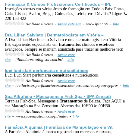
Formação & Cursos Profissionais Certificados – IPL
Inscrições abertas em várias áreas de formação em Todo o País: Porto,
Gaia, Lisboa, Aveiro, Braga, Guimarães, Leiria, etc. Dúvidas? Ligue 📞
220 158 422
Avaliado 0 vezes -
- www.iplnt.pt/ -
Avalie este site
Info
Dra. Lilian Salviato | Dermatologista em Vitória –
A Dra. Lilian Nascimento Salviato é uma dermatologista em Vitória –
ES, experiente, especialista em
tratamento
s clínicos e
estéticos
avançados. Sempre se mantém atualizada para trazer as melhores técn
Avaliado 0 vezes -
Avalie este
- liliandermatologista.com.br/ -
site
Info
luci luci start perfumaria e nutracêuticos
Luci Luci Start perfumaria
cosméticos
e nutracêuticos.
Avaliado 0 vezes -
Avalie este
- lucilucistartperfumariacosmeticosenutraceuticos.spotway.pro/ -
site
Info
Spa Albufeira • Massagens e Fish Spa • SPA Zensati
Terapias Fish-Spa, Massagens e
Tratamento
s de Beleza. Faça AQUI a
sua Marcação na Spa Zensation. Abertos das 10H00 às 00H30.
Avaliado 0 vezes -
Avalie este
- www.spazensation.com/pt/index -
site
Info
Farmácia Alquimia | Farmácia de Manipulação em Vit
A Farmácia Alquimia é marca registrada no mercado capixaba,