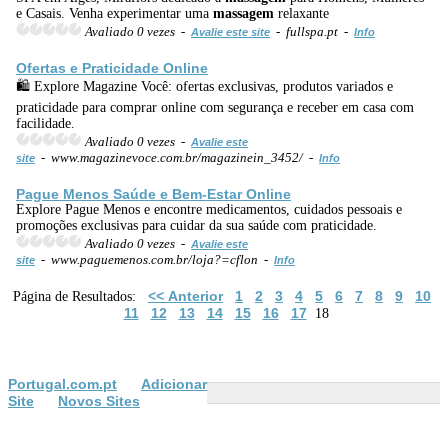
e Casais. Venha experimentar uma
massagem
relaxante
Avaliado 0 vezes -
- fullspa.pt -
Avalie este site
Info
Ofertas e Praticidade Online
🛍️ Explore Magazine Você: ofertas exclusivas, produtos variados e
praticidade para comprar online com segurança e receber em casa com
facilidade.
Avaliado 0 vezes -
Avalie este
- www.magazinevoce.com.br/magazinein_3452/ -
site
Info
Pague Menos Saúde e Bem-Estar Online
Explore Pague Menos e encontre medicamentos, cuidados pessoais e
promoções exclusivas para cuidar da sua saúde com praticidade.
Avaliado 0 vezes -
Avalie este
- www.paguemenos.com.br/loja?=cflon -
site
Info
<< Anterior
1
2
3
4
5
6
7
8
9
10
Página de Resultados:
11
12
13
14
15
16
17
18
Portugal.com.pt
Adicionar
Site
Novos Sites