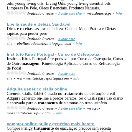
oils, young living oils, Living Oils, young living essential oils
Limpezas De Pele, Óleos Essenciais, Produtos Naturais,
Avaliado 0 vezes -
- www.doterra.pt -
Avalie este site
Info
Ebella saude e Beleza Saudavel
Dicas e receitas caseiras de beleza, Cabelo, Moda Pratica e Dietas
rapidas para perder peso
Avaliado 0 vezes -
Avalie este
- ebellasaudeebeleza.blogspot.com -
site
Info
Instituto Kiros Portugal - Curso de Osteopatia,
Instituto Kiros Portugal é responsavel por Curso de Osteopatia, Curso
de Quiro
massagem
, Kinesiologia Aplicada e Curso de Reflexologia
de Podal
Avaliado 0 vezes -
Avalie este
- www.institutokirosportugal.com -
site
Info
Adquira genérico cialis online
Greneric Cialis Tablet é usado no
tratamento
da disfunção erétil.
Adquira genérico on-line a preços baratos. Só o Cialis para uso diário
é aprovado para o
tratamento
de sintomas do trato urinário
Avaliado 0 vezes -
- www.eu-
Avalie este site
meds.net/pt/cialis-p-32.html -
Info
comprar online priligy genérico mais barato
Compre Priligy
tratamento
de ejaculação precoce sem receita