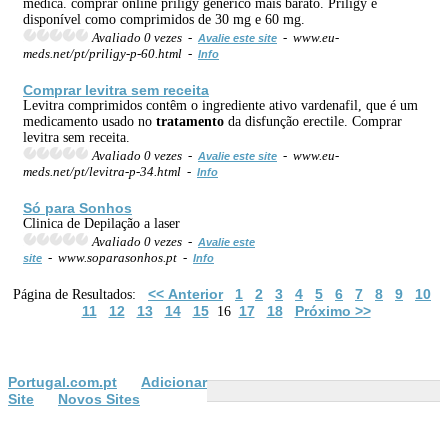
médica. comprar online priligy genérico mais barato. Priligy é
disponível como comprimidos de 30 mg e 60 mg.
Avaliado 0 vezes -
- www.eu-
Avalie este site
meds.net/pt/priligy-p-60.html -
Info
Comprar levitra sem receita
Levitra comprimidos contêm o ingrediente ativo vardenafil, que é um
medicamento usado no
tratamento
da disfunção erectile. Comprar
levitra sem receita.
Avaliado 0 vezes -
- www.eu-
Avalie este site
meds.net/pt/levitra-p-34.html -
Info
Só para Sonhos
Clinica de Depilação a laser
Avaliado 0 vezes -
Avalie este
- www.soparasonhos.pt -
site
Info
<< Anterior
1
2
3
4
5
6
7
8
9
10
Página de Resultados:
11
12
13
14
15
17
18
Próximo >>
16
Portugal.com.pt
Adicionar
Site
Novos Sites