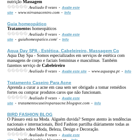
nutrição
Massagem
Avaliado 0 vezes -
Avalie este
- www.nirvanacentro.com -
site
Info
Guia homeopático
Tratamento
s homeopáticos
Avaliado 0 vezes -
Avalie este
- guiahomeopatico.com/ -
site
Info
Aqua Day SPA - Estética,
Cabeleireiro
,
Massagem
Co
Aqua Day Spa - Somos especializados em serviços de estética com
massagens de corpo e faciais femininas e masculinas. Também
fazemos serviço de
Cabeleireiro
Avaliado 0 vezes -
- www.aquaspa.pt -
Avalie este site
Info
Tratamento
Caseiro Para Acne
Aprenda a curar a acne em casa sem ser obrigado a tomar remédios
fortes ou comprar produtos caros que não funcionam.
Avaliado 0 vezes -
Avalie este
- tratamentocaseiroparaacne.blogspot.com -
site
Info
BIRD FASHION BLOG
O Pássaro está na Moda. Alguém duvida? Sempre atento às tendências
nacionais e internacionais, Bird Fashion partilha diáriamente todas as
novidades sobre Moda, Beleza, Design e Decoração.
Avaliado 0 vezes -
Avalie este
- birdfashionblog.blogspot.pt -
site
Info