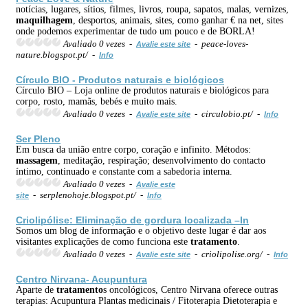
notícias, lugares, sítios, filmes, livros, roupa, sapatos, malas, vernizes,
maquilhagem
, desportos, animais, sites, como ganhar € na net, sites
onde podemos experimentar de tudo um pouco e de BORLA!
Avaliado 0 vezes -
- peace-loves-
Avalie este site
nature.blogspot.pt/ -
Info
Círculo BIO - Produtos naturais e biológicos
Círculo BIO – Loja online de produtos naturais e biológicos para
corpo, rosto, mamãs, bebés e muito mais.
Avaliado 0 vezes -
- circulobio.pt/ -
Avalie este site
Info
Ser Pleno
Em busca da união entre corpo, coração e infinito. Métodos:
massagem
, meditação, respiração; desenvolvimento do contacto
íntimo, continuado e constante com a sabedoria interna.
Avaliado 0 vezes -
Avalie este
- serplenohoje.blogspot.pt/ -
site
Info
Criolipólise: Eliminação de gordura localizada –In
Somos um blog de informação e o objetivo deste lugar é dar aos
visitantes explicações de como funciona este
tratamento
.
Avaliado 0 vezes -
- criolipolise.org/ -
Avalie este site
Info
Centro Nirvana- Acupuntura
Aparte de
tratamento
s oncológicos, Centro Nirvana oferece outras
terapias: Acupuntura Plantas medicinais / Fitoterapia Dietoterapia e