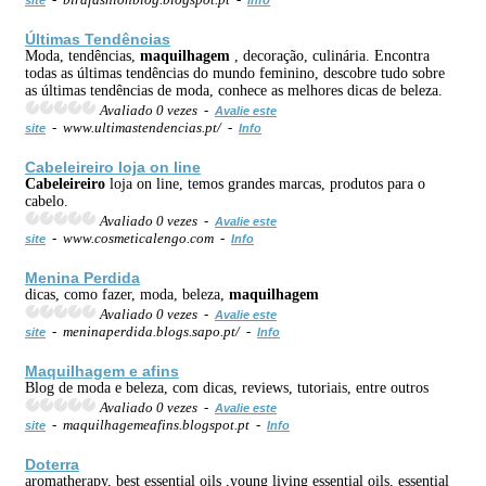
Últimas Tendências
Moda, tendências,
maquilhagem
, decoração, culinária. Encontra
todas as últimas tendências do mundo feminino, descobre tudo sobre
as últimas tendências de moda, conhece as melhores dicas de beleza.
Avaliado 0 vezes -
Avalie este
- www.ultimastendencias.pt/ -
site
Info
Cabeleireiro
loja on line
Cabeleireiro
loja on line, temos grandes marcas, produtos para o
cabelo.
Avaliado 0 vezes -
Avalie este
- www.cosmeticalengo.com -
site
Info
Menina Perdida
dicas, como fazer, moda, beleza,
maquilhagem
Avaliado 0 vezes -
Avalie este
- meninaperdida.blogs.sapo.pt/ -
site
Info
Maquilhagem
e afins
Blog de moda e beleza, com dicas, reviews, tutoriais, entre outros
Avaliado 0 vezes -
Avalie este
- maquilhagemeafins.blogspot.pt -
site
Info
Doterra
aromatherapy, best essential oils ,young living essential oils, essential