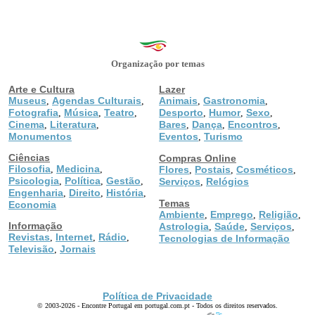
Organização por temas
Arte e Cultura
Lazer
Museus
Agendas Culturais
Animais
Gastronomia
,
,
,
,
Fotografia
Música
Teatro
Desporto
Humor
Sexo
,
,
,
,
,
,
Cinema
Literatura
Bares
Dança
Encontros
,
,
,
,
,
Monumentos
Eventos
Turismo
,
Ciências
Compras Online
Filosofia
Medicina
,
,
Flores
Postais
Cosméticos
,
,
,
Psicologia
Política
Gestão
,
,
,
Serviços
Relógios
,
Engenharia
Direito
História
,
,
,
Temas
Economia
Ambiente
Emprego
Religião
,
,
,
Informação
Astrologia
Saúde
Serviços
,
,
,
Revistas
Internet
Rádio
,
,
,
Tecnologias de Informação
Televisão
Jornais
,
Política de Privacidade
© 2003-2026 - Encontre Portugal em portugal.com.pt - Todos os direitos reservados.