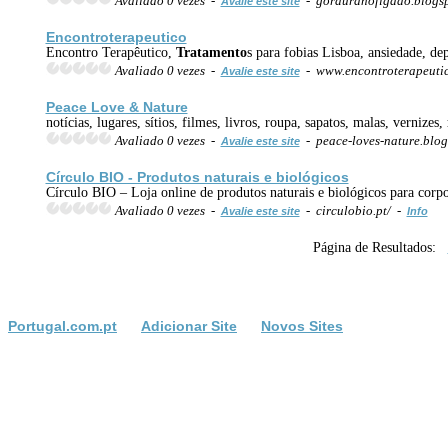
Avaliado 0 vezes -
- gorduranofigado.blogsp
Avalie este site
Encontroterapeutico
Encontro Terapêutico,
Tratamento
s para fobias Lisboa, ansiedade, dep
Avaliado 0 vezes -
- www.encontroterapeuti
Avalie este site
Peace Love & Nature
notícias, lugares, sítios, filmes, livros, roupa, sapatos, malas, vernizes,
Avaliado 0 vezes -
- peace-loves-nature.blog
Avalie este site
Círculo BIO - Produtos naturais e biológicos
Círculo BIO – Loja online de produtos naturais e biológicos para corp
Avaliado 0 vezes -
- circulobio.pt/ -
Avalie este site
Info
Página de Resultados:
Portugal.com.pt
Adicionar Site
Novos Sites