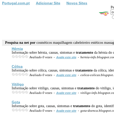
Portugal.com.pt
Adicionar Site
Novos Sites
Pe
Pesquisa na net por
cosméticos maquilhagem cabeleireiro estéticos mass
Hérnia
Informação sobre hérnia, causas, sintomas e
tratamento
da hérnia do d
Avaliado 0 vezes -
- hernia-info.blogspot.c
Avalie este site
Cólica
Informação sobre cólica, causas, sintomas e
tratamento
da cólica, iden
Avaliado 0 vezes -
- colica-colicas.blogspo
Avalie este site
Vitiligo
Informação sobre vitiligo, causas, sintomas e
tratamento
do vitiligo, 
Avaliado 0 vezes -
- vitiligo-info.blogspot.
Avalie este site
Gota
Informação sobre gota, causas, sintomas e
tratamento
do gota, identif
Avaliado 0 vezes -
- gota-doenca.blogspot.
Avalie este site