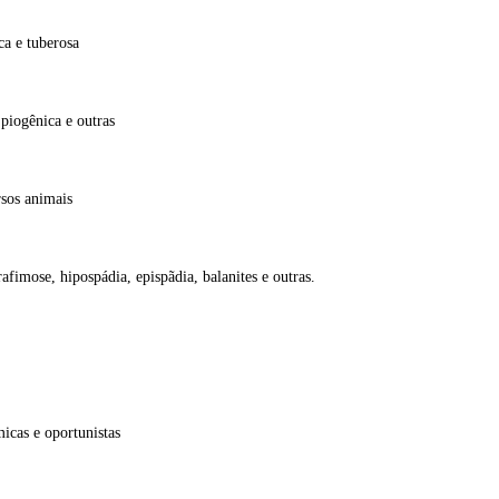
ca e tuberosa
 piogênica e outras
rsos animais
fimose, hipospádia, epispãdia, balanites e outras.
.
micas e oportunistas