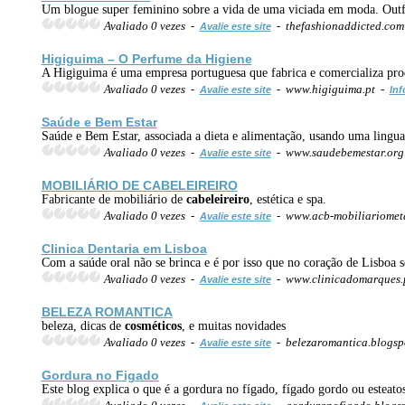
Um blogue super feminino sobre a vida de uma viciada em moda. Outf
Avaliado 0 vezes -
- thefashionaddicted.co
Avalie este site
Higiguima – O Perfume da Higiene
A Higiguima é uma empresa portuguesa que fabrica e comercializa pro
Avaliado 0 vezes -
- www.higiguima.pt -
Avalie este site
Inf
Saúde e Bem Estar
Saúde e Bem Estar, associada a dieta e alimentação, usando uma lingua
Avaliado 0 vezes -
- www.saudebemestar.or
Avalie este site
MOBILIÁRIO DE
CABELEIREIRO
Fabricante de mobiliário de
cabeleireiro
, estética e spa.
Avaliado 0 vezes -
- www.acb-mobiliariometa
Avalie este site
Clinica Dentaria em Lisboa
Com a saúde oral não se brinca e é por isso que no coração de Lisboa 
Avaliado 0 vezes -
- www.clinicadomarques.
Avalie este site
BELEZA ROMANTICA
beleza, dicas de
cosméticos
, e muitas novidades
Avaliado 0 vezes -
- belezaromantica.blogsp
Avalie este site
Gordura no Figado
Este blog explica o que é a gordura no fígado, fígado gordo ou esteato