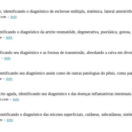
, identificando o diagnóstico de esclerose múltipla, sistémica, lateral amiotrófi
.com -
Info
ntificando o diagnóstico da artrite reumatóide, degenerativa, psoriásica, gotosa,
om -
Info
ificando seu diagnóstico e as formas de transmissão, abordando a raiva em dive
m -
Info
entificando seu diagnóstico assim como de outras patologias do pênis, como para
om -
Info
ite aguda, identificando seu diagnóstico e das doenças inflamatórias intestinais
ot.com -
Info
entificando o diagnóstico das micoses superficiais, cutâneas, subcutâneas, sisté
om -
Info