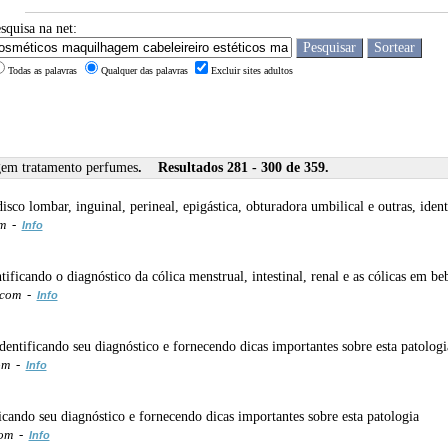
squisa na net:
Todas as palavras
Qualquer das palavras
Excluir sites adultos
agem tratamento perfumes
. Resultados 281 - 300 de 359.
isco lombar, inguinal, perineal, epigástica, obturadora umbilical e outras, iden
om -
Info
tificando o diagnóstico da cólica menstrual, intestinal, renal e as cólicas em b
t.com -
Info
identificando seu diagnóstico e fornecendo dicas importantes sobre esta patologi
com -
Info
icando seu diagnóstico e fornecendo dicas importantes sobre esta patologia
com -
Info