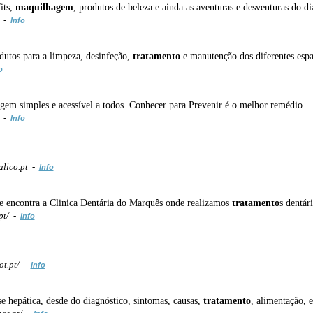
its,
maquilhagem
, produtos de beleza e ainda as aventuras e desventuras do d
m -
Info
dutos para a limpeza, desinfeção,
tratamento
e manutenção dos diferentes espa
o
gem simples e acessível a todos. Conhecer para Prevenir é o melhor remédio.
g -
Info
lico.pt -
Info
se encontra a Clinica Dentária do Marquês onde realizamos
tratamento
s dentár
pt/ -
Info
ot.pt/ -
Info
se hepática, desde do diagnóstico, sintomas, causas,
tratamento
, alimentação, e