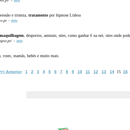
ot.pt/ -
Info
ressão e tristeza,
tratamento
por hipnose Lisboa
co.pt -
Info
maquilhagem
, desportos, animais, sites, como ganhar € na net, sites onde
spot.pt/ -
Info
o, rosto, mamãs, bebés e muito mais.
<< Anterior
1
2
3
4
5
6
7
8
9
10
11
12
13
14
16
15