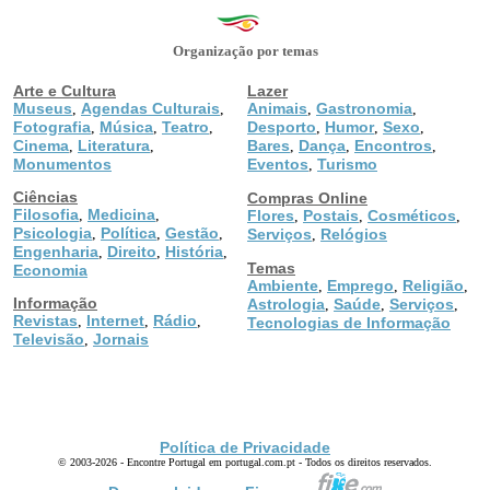
Organização por temas
Arte e Cultura
Lazer
Museus
Agendas Culturais
Animais
Gastronomia
,
,
,
,
Fotografia
Música
Teatro
Desporto
Humor
Sexo
,
,
,
,
,
,
Cinema
Literatura
Bares
Dança
Encontros
,
,
,
,
,
Monumentos
Eventos
Turismo
,
Ciências
Compras Online
Filosofia
Medicina
,
,
Flores
Postais
Cosméticos
,
,
,
Psicologia
Política
Gestão
,
,
,
Serviços
Relógios
,
Engenharia
Direito
História
,
,
,
Temas
Economia
Ambiente
Emprego
Religião
,
,
,
Informação
Astrologia
Saúde
Serviços
,
,
,
Revistas
Internet
Rádio
,
,
,
Tecnologias de Informação
Televisão
Jornais
,
Política de Privacidade
© 2003-2026 - Encontre Portugal em portugal.com.pt - Todos os direitos reservados.