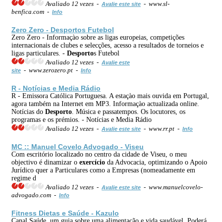
Avaliado 12 vezes -
- www.sl-
Avalie este site
benfica.com -
Info
Zero Zero -
Desporto
s Futebol
Zero Zero - Informaçào sobre as ligas europeias, competições
internacionais de clubes e selecções, acesso a resultados de torneios e
ligas particulares. -
Desporto
s Futebol
Avaliado 12 vezes -
Avalie este
- www.zerozero.pt -
site
Info
R - Notícias e Media Rádio
R - Emissora Católica Portuguesa. A estaçào mais ouvida em Portugal,
agora também na Internet em MP3. Informaçào actualizada online.
Notícias do
Desporto
. Música e passatempos. Os locutores, os
programas e os prémios. - Notícias e Media Rádio
Avaliado 12 vezes -
- www.rr.pt -
Avalie este site
Info
MC :: Manuel Covelo Advogado - Viseu
Com escritório localizado no centro da cidade de Viseu, o meu
objectivo é dinamizar o
exercício
da Advocacia, optimizando o Apoio
Jurídico quer a Particulares como a Empresas (nomeadamente em
regime d
Avaliado 12 vezes -
- www.manuelcovelo-
Avalie este site
advogado.com -
Info
Fitness Dietas e Saúde - Kazulo
Canal Saúde, um guia sobre uma alimentação e vida saudável. Poderá