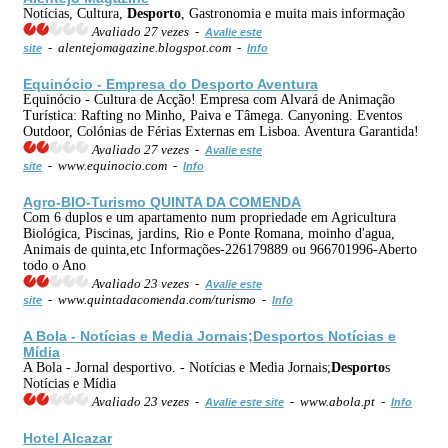
Notícias, Cultura,
Desporto
, Gastronomia e muita mais informação
Avaliado 27 vezes -
Avalie este
- alentejomagazine.blogspot.com -
site
Info
Equinócio - Empresa do
Desporto
Aventura
Equinócio - Cultura de Acção! Empresa com Alvará de Animação
Turística: Rafting no Minho, Paiva e Tâmega. Canyoning. Eventos
Outdoor, Colónias de Férias Externas em Lisboa. Aventura Garantida!
Avaliado 27 vezes -
Avalie este
- www.equinocio.com -
site
Info
Agro-BIO-Turismo QUINTA DA COMENDA
Com 6 duplos e um apartamento num propriedade em Agricultura
Biológica, Piscinas, jardins, Rio e Ponte Romana, moinho d'agua,
Animais de quinta,etc Informações-226179889 ou 966701996-Aberto
todo o Ano
Avaliado 23 vezes -
Avalie este
- www.quintadacomenda.com/turismo -
site
Info
A Bola - Notícias e Media Jornais;
Desporto
s Notícias e
Mídia
A Bola - Jornal desportivo. - Notícias e Media Jornais;
Desporto
s
Notícias e Mídia
Avaliado 23 vezes -
- www.abola.pt -
Avalie este site
Info
Hotel Alcazar