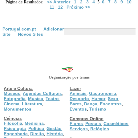
<< Anterior
1
2
3
4
6
7
8
9
10
Página de Resultados:
5
11
12
Próximo >>
Portugal.com.pt
Adicionar
Site
Novos Sites
Organização por temas
Arte e Cultura
Lazer
Museus
Agendas Culturais
Animais
Gastronomia
,
,
,
,
Fotografia
Música
Teatro
Desporto
Humor
Sexo
,
,
,
,
,
,
Cinema
Literatura
Bares
Dança
Encontros
,
,
,
,
,
Monumentos
Eventos
Turismo
,
Ciências
Compras Online
Filosofia
Medicina
,
,
Flores
Postais
Cosméticos
,
,
,
Psicologia
Política
Gestão
,
,
,
Serviços
Relógios
,
Engenharia
Direito
História
,
,
,