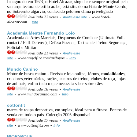
Inaugurado em 1973, o Hotel Alcazar, singular e sempre original pela
sua arquitectura de estilo àrabe, está situado na Baía de Monte Gordo,
no Sotavento algarvio, conhecido pelo seu clima priveligiado
Avaliado 22 vezes -
- www.hotel-
Avalie este site
alcazar.com -
Info
Academia Mestre Fernando Loio
Academia de Artes Marciais,
Desporto
s de Combate (Ultimate Full-
contact / Full-Defense), Defesa Pessoal, Tactica de Treino Segurança,
Policial e Militar
Avaliado 21 vezes -
Avalie este
- www.angelfire.com/ar/loyos -
site
Info
Mundo Canino
Motor de busca canino - Revista e loja online, fóruns,
modalidade
s,
criadores,veterinários, rações, centros de treino, clubes de raça, lojas
de animais, enfim tudo o que necessita saber sobre cães.
Avaliado 18 vezes -
Avalie este
- www.mundocanino.com -
site
Info
cottonfit
marca de roupa desportiva, em suplex, ideal para o fitness. Pontos de
venda em todo o país. Colecção 2005 disponível.
Avaliado 17 vezes -
Avalie este
- www.cottonfit.com -
site
Info
BIOPARQUE