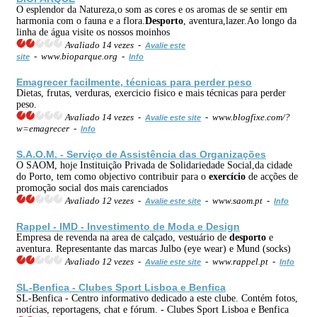
O esplendor da Natureza,o som as cores e os aromas de se sentir em
harmonia com o fauna e a flora.
Desporto
, aventura,lazer.Ao longo da
linha de água visite os nossos moinhos
Avaliado 14 vezes -
Avalie este
- www.bioparque.org -
site
Info
Emagrecer facilmente, técnicas para perder peso
Dietas, frutas, verduras, exercicio fisico e mais técnicas para perder
peso.
Avaliado 14 vezes -
- www.blogfixe.com/?
Avalie este site
w=emagrecer -
Info
S.A.O.M. - Serviço de Assistência das Organizações
O SAOM, hoje Instituição Privada de Solidariedade Social,da cidade
do Porto, tem como objectivo contribuir para o
exercício
de acções de
promoção social dos mais carenciados
Avaliado 12 vezes -
- www.saom.pt -
Avalie este site
Info
Rappel - IMD - Investimento de Moda e Design
Empresa de revenda na area de calçado, vestuário de
desporto
e
aventura. Representante das marcas Julbo (eye wear) e Mund (socks)
Avaliado 12 vezes -
- www.rappel.pt -
Avalie este site
Info
SL-Benfica - Clubes Sport Lisboa e Benfica
SL-Benfica - Centro informativo dedicado a este clube. Contém fotos,
notícias, reportagens, chat e fórum. - Clubes Sport Lisboa e Benfica