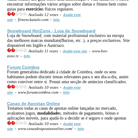
encontrar informações vários artigos sobre dietas e fitness bem como
guias para
exercício
s físicos regulares.
Avaliado 12 vezes -
Avalie este
- fitness.kazulo.com -
site
Info
Snowboard HotZone - Loja de Snowboard
Loja de Snowboard, com material profissional exclusivo na europa
das melhores marcas mundiais(Burton, etc..), a preços exclusivos. Site
disponivel em Inglês e Austriaco.
Avaliado 11 vezes -
- www.hot-
Avalie este site
zone.tv -
Info
Forum Coimbra
Forum generalista dedicado à cidade de Coimbra, onde os seus
habitantes podem discutir temas relevantes para o seu dia-a-dia, assim
como conviver entre si. Possui uma secção de anúncios classificados.
Avaliado 10 vezes -
Avalie este
- www.forumcoimbra.com -
site
Info
Casas de Apostas Online
Testamos todas as casas de apostas online lançadas no mercado,
avaliamos jogos,
modalidade
s, métodos de pagamento, bónus e
aplicações móveis, para ajudá-lo a decidir se é seguro e onde apostar.
Avaliado 10 vezes -
Avalie este
- www.casasdeapostasonline.com/ -
site
Info