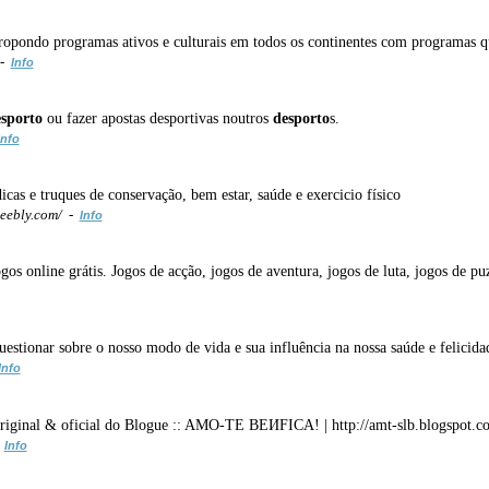
ropondo programas ativos e culturais em todos os continentes com programas q
 -
Info
sporto
ou fazer apostas desportivas noutros
desporto
s.
Info
cas e truques de conservação, bem estar, saúde e exercicio físico
eebly.com/ -
Info
gos online grátis. Jogos de acção, jogos de aventura, jogos de luta, jogos de pu
questionar sobre o nosso modo de vida e sua influência na nossa saúde e felicid
Info
ginal & oficial do Blogue :: AMO-TE BEИFICA! | http://amt-slb.blogspot.c
-
Info