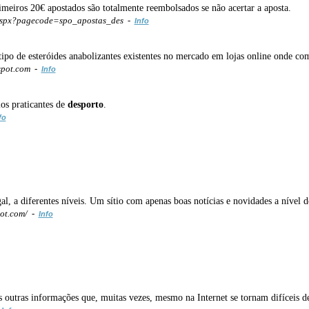
imeiros 20€ apostados são totalmente reembolsados se não acertar a aposta.
.aspx?pagecode=spo_apostas_des -
Info
 tipo de esteróides anabolizantes existentes no mercado em lojas online onde com
spot.com -
Info
os praticantes de
desporto
.
fo
l, a diferentes níveis. Um sítio com apenas boas notícias e novidades a nível d
ot.com/ -
Info
as outras informações que, muitas vezes, mesmo na Internet se tornam difíceis d