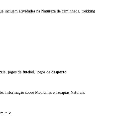
ue incluem atividades na Natureza de caminhada, trekking
zzle, jogos de futebol, jogos de
desporto
.
ade. Informação sobre Medicinas e Terapias Naturais.
om :: ✔