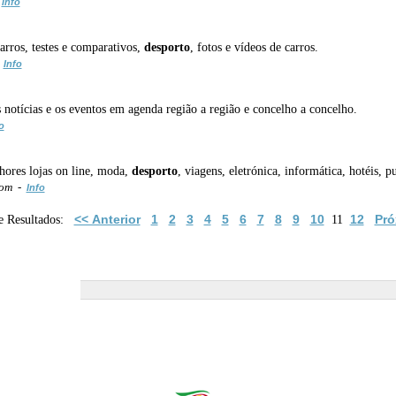
-
Info
rros, testes e comparativos,
desporto
, fotos e vídeos de carros.
-
Info
notícias e os eventos em agenda região a região e concelho a concelho.
o
hores lojas on line, moda,
desporto
, viagens, eletrónica, informática, hotéis, p
com -
Info
<< Anterior
1
2
3
4
5
6
7
8
9
10
12
Pró
e Resultados:
11