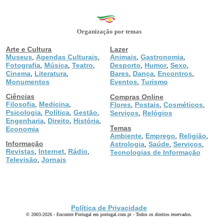
Organização por temas
Arte e Cultura
Lazer
Museus
Agendas Culturais
Animais
Gastronomia
,
,
,
,
Fotografia
Música
Teatro
Desporto
Humor
Sexo
,
,
,
,
,
,
Cinema
Literatura
Bares
Dança
Encontros
,
,
,
,
,
Monumentos
Eventos
Turismo
,
Ciências
Compras Online
Filosofia
Medicina
,
,
Flores
Postais
Cosméticos
,
,
,
Psicologia
Política
Gestão
,
,
,
Serviços
Relógios
,
Engenharia
Direito
História
,
,
,
Temas
Economia
Ambiente
Emprego
Religião
,
,
,
Informação
Astrologia
Saúde
Serviços
,
,
,
Revistas
Internet
Rádio
,
,
,
Tecnologias de Informação
Televisão
Jornais
,
Política de Privacidade
© 2003-2026 - Encontre Portugal em portugal.com.pt - Todos os direitos reservados.