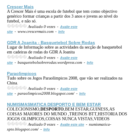
Crescer Mais
A Crescer Mais é uma escola de futebol que tem como objectivo
genérico formar crianças a partir dos 3 anos e jovens ao nível do
futebol, e não só.
Avaliado 0 vezes -
Avalie este
- www.crescermais.com -
site
Info
GDR A Joanita - Basquetebol Sobre Rodas
Lugar de Informação sobre as actividades da secção de basquetebol
em cadeiras de rodas do GDR A Joanita
Avaliado 0 vezes -
Avalie este
- basquetebolsobrerodas.wordpress.com -
site
Info
Paraolimpicos
Tudo sobre os Jogos Paraolímpicos 2008, que vão ser realizados na
China.
Avaliado 0 vezes -
Avalie este
- paraolimpicos2008.blogspot.com/ -
site
Info
NUMISMASMATICA
DESPORTO
E BEM ESTAR
COLECIONISMO,
DESPORTO
,BEM ESTAR,GUINESS,AS
COISAS MAIORES DO MUNDO ,TREINOS BTT,HISTORIA DOS
JOGOS OLIMPICOS,COISAS NUNCA VISTAS,VIDEOS
Avaliado 0 vezes -
- numismatica-
Avalie este site
xpto.blogspot.com/ -
Info