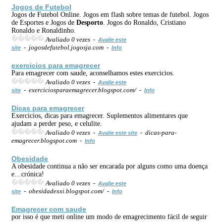
Jogos de Futebol
Jogos de Futebol Online. Jogos em flash sobre temas de futebol. Jogos
de Esportes e Jogos de
Desporto
. Jogos do Ronaldo, Cristiano
Ronaldo e Ronaldinho.
Avaliado 0 vezes -
Avalie este
- jogosdefutebol.jogosja.com -
site
Info
exercicios para emagrecer
Para emagrecer com saude, aconselhamos estes exercicios.
Avaliado 0 vezes -
Avalie este
- exerciciosparaemagrecer.blogspot.com/ -
site
Info
Dicas para emagrecer
Exercicios, dicas para emagrecer. Suplementos alimentares que
ajudam a perder peso, e celulite.
Avaliado 0 vezes -
- dicas-para-
Avalie este site
emagrecer.blogspot.com -
Info
Obesidade
A obesidade continua a não ser encarada por alguns como uma doença
e…crónica!
Avaliado 0 vezes -
Avalie este
- obesidadexxi.blogspot.com/ -
site
Info
Emagrecer com saude
por isso é que meti online um modo de emagrecimento fácil de seguir