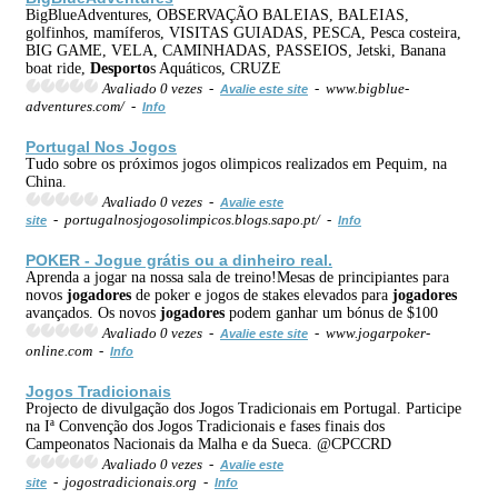
BigBlueAdventures, OBSERVAÇÃO BALEIAS, BALEIAS,
golfinhos, mamíferos, VISITAS GUIADAS, PESCA, Pesca costeira,
BIG GAME, VELA, CAMINHADAS, PASSEIOS, Jetski, Banana
boat ride,
Desporto
s Aquáticos, CRUZE
Avaliado 0 vezes -
- www.bigblue-
Avalie este site
adventures.com/ -
Info
Portugal Nos Jogos
Tudo sobre os próximos jogos olimpicos realizados em Pequim, na
China.
Avaliado 0 vezes -
Avalie este
- portugalnosjogosolimpicos.blogs.sapo.pt/ -
site
Info
POKER - Jogue grátis ou a dinheiro real.
Aprenda a jogar na nossa sala de treino!Mesas de principiantes para
novos
jogadores
de poker e jogos de stakes elevados para
jogadores
avançados. Os novos
jogadores
podem ganhar um bónus de $100
Avaliado 0 vezes -
- www.jogarpoker-
Avalie este site
online.com -
Info
Jogos Tradicionais
Projecto de divulgação dos Jogos Tradicionais em Portugal. Participe
na Iª Convenção dos Jogos Tradicionais e fases finais dos
Campeonatos Nacionais da Malha e da Sueca. @CPCCRD
Avaliado 0 vezes -
Avalie este
- jogostradicionais.org -
site
Info