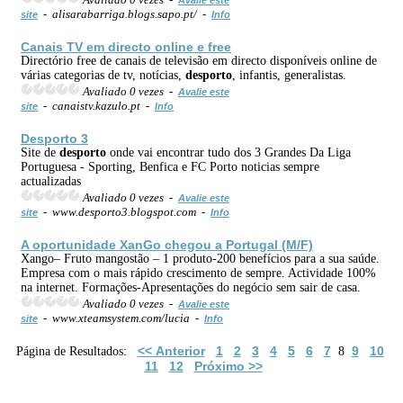
- alisarabarriga.blogs.sapo.pt/ -
site
Info
Canais TV em directo online e free
Directório free de canais de televisão em directo disponíveis online de
várias categorias de tv, notícias,
desporto
, infantis, generalistas.
Avaliado 0 vezes -
Avalie este
- canaistv.kazulo.pt -
site
Info
Desporto
3
Site de
desporto
onde vai encontrar tudo dos 3 Grandes Da Liga
Portuguesa - Sporting, Benfica e FC Porto noticias sempre
actualizadas
Avaliado 0 vezes -
Avalie este
- www.desporto3.blogspot.com -
site
Info
A oportunidade XanGo chegou a Portugal (M/F)
Xango– Fruto mangostão – 1 produto-200 benefícios para a sua saúde.
Empresa com o mais rápido crescimento de sempre. Actividade 100%
na internet. Formações-Apresentações do negócio sem sair de casa.
Avaliado 0 vezes -
Avalie este
- www.xteamsystem.com/lucia -
site
Info
<< Anterior
1
2
3
4
5
6
7
9
10
Página de Resultados:
8
11
12
Próximo >>