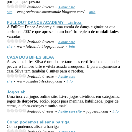
por qualquer pessoa.
Avaliado 0 vezes -
Avalie este
- emagrecimentosocomsaude.blogspot.com/ -
site
Info
FULLOUT DANCE ACADEMY - Lisboa.
A FullOut Dance Academy é uma escola de dança e ginástica que
abriu em 2007 e que apresenta um horário repleto de
modalidade
s
variadas.
Avaliado 0 vezes -
Avalie este
- www.fulloutda.blogspot.com/ -
site
Info
CASA DOS BIFES SILVA
A casa dos bifes Silva è um dos restaurantes certificados onde pode
provar o famoso bife e vitela assada arouquesa. E para alojamento a
casa Silva tem também 6 suites para o receber.
Avaliado 0 vezes -
Avalie este
- www.casadosbifes.blog.com -
site
Info
Jogoslab
Uma incrível jogos online site. Livre jogos divididos em categorias:
jogos de
desporto
, acção, jogos para meninas, habilidade, jogos de
cartas, quebra-cabeças e muito mais!
Avaliado 0 vezes -
- jogoslab.com -
Avalie este site
Info
Como podemos alisar a barriga
Como podemos alisar a barriga
Avaliado 0 vezes -
Avalie este