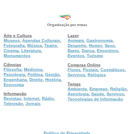
Organização por temas
Arte e Cultura
Lazer
Museus
Agendas Culturais
Animais
Gastronomia
,
,
,
,
Fotografia
Música
Teatro
Desporto
Humor
Sexo
,
,
,
,
,
,
Cinema
Literatura
Bares
Dança
Encontros
,
,
,
,
,
Monumentos
Eventos
Turismo
,
Ciências
Compras Online
Filosofia
Medicina
,
,
Flores
Postais
Cosméticos
,
,
,
Psicologia
Política
Gestão
,
,
,
Serviços
Relógios
,
Engenharia
Direito
História
,
,
,
Temas
Economia
Ambiente
Emprego
Religião
,
,
,
Informação
Astrologia
Saúde
Serviços
,
,
,
Revistas
Internet
Rádio
,
,
,
Tecnologias de Informação
Televisão
Jornais
,
Política de Privacidade