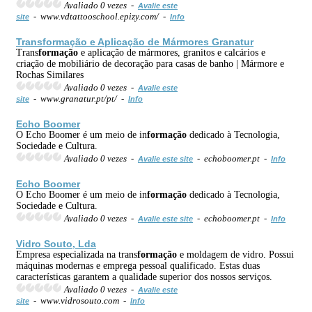
Avaliado 0 vezes -
Avalie este
- www.vdtattooschool.epizy.com/ -
site
Info
Trans
formação
e Aplicação de Mármores Granatur
Trans
formação
e aplicação de mármores, granitos e calcários e
criação de mobiliário de decoração para casas de banho | Mármore e
Rochas Similares
Avaliado 0 vezes -
Avalie este
- www.granatur.pt/pt/ -
site
Info
Echo Boomer
O Echo Boomer é um meio de in
formação
dedicado à Tecnologia,
Sociedade e Cultura.
Avaliado 0 vezes -
- echoboomer.pt -
Avalie este site
Info
Echo Boomer
O Echo Boomer é um meio de in
formação
dedicado à Tecnologia,
Sociedade e Cultura.
Avaliado 0 vezes -
- echoboomer.pt -
Avalie este site
Info
Vidro Souto, Lda
Empresa especializada na trans
formação
e moldagem de vidro. Possui
máquinas modernas e emprega pessoal qualificado. Estas duas
características garantem a qualidade superior dos nossos serviços.
Avaliado 0 vezes -
Avalie este
- www.vidrosouto.com -
site
Info