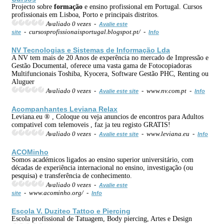
Projecto sobre
formação
e ensino profissional em Portugal. Cursos
profissionais em Lisboa, Porto e principais distritos.
Avaliado 0 vezes -
Avalie este
- cursosprofissionaisportugal.blogspot.pt/ -
site
Info
NV Tecnologias e Sistemas de In
formação
Lda
A NV tem mais de 20 Anos de experência no mercado de Impressão e
Gestão Documental, oferece uma vasta gama de Fotocopiadoras
Multifuncionais Toshiba, Kyocera, Software Gestão PHC, Renting ou
Aluguer
Avaliado 0 vezes -
- www.nv.com.pt -
Avalie este site
Info
Acompanhantes Leviana Relax
Leviana.eu ® , Coloque ou veja anuncios de encontros para Adultos
compativel com telemoveis , faz ja teu registo GRATIS!
Avaliado 0 vezes -
- www.leviana.eu -
Avalie este site
Info
ACOMinho
Somos académicos ligados ao ensino superior universitário, com
décadas de experiência internacional no ensino, investigação (ou
pesquisa) e transferência de conhecimento.
Avaliado 0 vezes -
Avalie este
- www.acominho.org/ -
site
Info
Escola V. Duziteo Tattoo e Piercing
Escola profissional de Tatuagem, Body piercing, Artes e Design