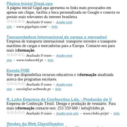
Página Inicial GigaLupa
A página inicial GigaLupa apresenta os links mais procurados em
apenas um clique, facilita a buca personalizada no Google e conecta os
portais mais relevantes da internet brasileira.
Avaliado 0 vezes -
Avalie este
- www.gigalupa.com/ -
site
Info
Transportadora Internacional de cargas e mercadori
Empresa de transporte internacional: transporte terrestre e transporte
marítimo de cargas e mercadorias para a Europa. Contacte-nos para
mais in
formação
.
Avaliado 0 vezes -
Avalie este
- www.rodworld.pt -
site
Info
Escola FIXE
Site que disponibiliza recursos educativos e in
formação
atualizada
acerca dos programas escolares.
Avaliado 0 vezes -
Avalie este
- escolafixe.webnode.pt -
site
Info
R. Lobo Empresa de Confecções Lda. - Produção de V
Empresa de Confecção Têxtil. Design e produção de vestuário. Para
mais in
formação
contacte-nos: 253 559 660 / info@rlobo.pt.
Avaliado 0 vezes -
- www.rlobo.pt/pt/ -
Avalie este site
Info
Vendas da Web
Classificados