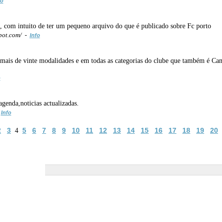
fo
, com intuito de ter um pequeno arquivo do que é publicado sobre Fc porto
pot.com/ -
Info
em mais de vinte modalidades e em todas as categorias do clube que também é C
o
agenda,noticias actualizadas.
-
Info
2
3
5
6
7
8
9
10
11
12
13
14
15
16
17
18
19
20
4