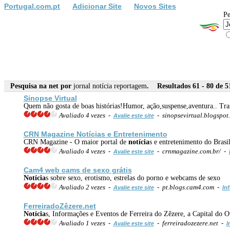
Portugal.com.pt
Adicionar Site
Novos Sites
Pe
Pesquisa na net por
jornal notícia reportagem
. Resultados 61 - 80 de 5
Sinopse Virtual
Quem não gosta de boas histórias!Humor, ação,suspense,aventura.. Tr
Avaliado 4 vezes -
- sinopsevirtual.blogspot
Avalie este site
CRN Magazine
Notícia
s e Entretenimento
CRN Magazine - O maior portal de
notícia
s e entretenimento do Brasil
Avaliado 4 vezes -
- crnmagazine.com.br/ -
Avalie este site
Cam4 web cams de sexo grátis
Notícia
s sobre sexo, erotismo, estrelas do porno e webcams de sexo
Avaliado 2 vezes -
- pt.blogs.cam4.com -
Avalie este site
In
FerreiradoZêzere.net
Notícia
s, Informações e Eventos de Ferreira do Zêzere, a Capital do 
Avaliado 1 vezes -
- ferreiradozezere.net -
Avalie este site
I