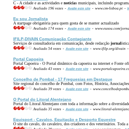
C - A cidade e as actividades e
notícia
s municipais, incluindo programa
Avaliado 196 vezes -
- www.cm-lisboa.pt -
Avalie este site
I
Eu sou
Jornal
ista
A startpage obrigatória para quem gosta de se manter actualizado
Avaliado 174 vezes -
- www.eusou.com/jorna
Avalie este site
IFILP-DIVAIN Comunicação Contagiante
Serviços de consultadoria em comunicação, desde redacção
jornal
ísti
Avaliado 54 vezes -
- www.ifilp.org/divain 
Avalie este site
Portal Capoeira
Portal Capoeira - O Portal dinâmico da capoeira na internet e Fonte of
Avaliado 43 vezes -
- www.portalcapoeira.
Avalie este site
Concelho de Pombal - 17 Freguesias em Destaque
Site regional do concelho de Pombal, com Fotos, História, Associações, 
Avaliado 39 vezes -
- www.concelhodepomb
Avalie este site
O Portal do Litoral Alentejano
Portal do Litoral Alentejano com toda a informação sobre a diversida
Avaliado 35 vezes -
- www.litoral-alentejan
Avalie este site
Equisport - Cavalos, Equitação e Desporto Equestre
O site do cavalo, do cavaleiro, dos criadores e dos veterinários. Toda