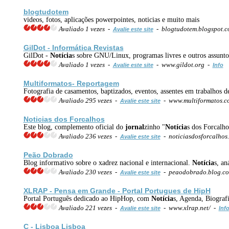
blogtudotem
videos, fotos, aplicações powerpointes, noticias e muito mais
Avaliado 1 vezes -
- blogtudotem.blogspot.
Avalie este site
GilDot - Informática Revistas
GilDot -
Notícia
s sobre GNU/Linux, programas livres e outros assuntos
Avaliado 1 vezes -
- www.gildot.org -
Avalie este site
Info
Multiformatos-
Reportagem
Fotografia de casamentos, baptizados, eventos, assentes em trabalhos d
Avaliado 295 vezes -
- www.multiformatos.
Avalie este site
Noticias dos Forcalhos
Este blog, complemento oficial do
jornal
zinho "
Notícia
s dos Forcalho
Avaliado 236 vezes -
- noticiasdosforcalhos
Avalie este site
Peão Dobrado
Blog informativo sobre o xadrez nacional e internacional.
Notícia
s, an
Avaliado 230 vezes -
- peaodobrado.blog.c
Avalie este site
XLRAP - Pensa em Grande - Portal Portugues de HipH
Portal Português dedicado ao HipHop, com
Notícia
s, Agenda, Biografi
Avaliado 221 vezes -
- www.xlrap.net/ -
Avalie este site
Inf
C - Lisboa Lisboa