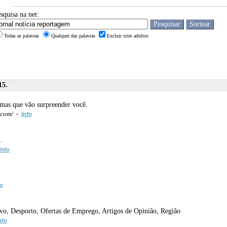
squisa na net:
Todas as palavras
Qualquer das palavras
Excluir sites adultos
15.
amas que vão surpreender você.
.com/ -
Info
.
Info
fo
Ovo, Desporto, Ofertas de Emprego, Artigos de Opinião, Região
nfo