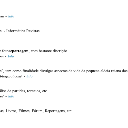
com -
Info
. - Informática Revistas
e foto
reportagem
, com bastante discrição.
com -
Info
s", tem como finalidade divulgar aspectos da vida da pequena aldeia raiana do
.blogspot.com/ -
Info
álise de partidas, torneios, etc.
om/ -
Info
as, Livros, Filmes, Fórum, Reportagens, etc.
o