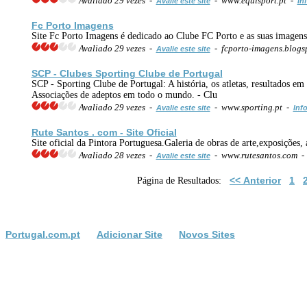
Avaliado 29 vezes -
- www.equisport.pt -
Avalie este site
In
Fc Porto Imagens
Site Fc Porto Imagens é dedicado ao Clube FC Porto e as suas imagens
Avaliado 29 vezes -
- fcporto-imagens.blogs
Avalie este site
SCP - Clubes Sporting Clube de Portugal
SCP - Sporting Clube de Portugal: A história, os atletas, resultados 
Associações de adeptos em todo o mundo. - Clu
Avaliado 29 vezes -
- www.sporting.pt -
Avalie este site
Inf
Rute Santos . com - Site Oficial
Site oficial da Pintora Portuguesa.Galeria de obras de arte,exposições, 
Avaliado 28 vezes -
- www.rutesantos.com 
Avalie este site
<< Anterior
1
Página de Resultados:
Portugal.com.pt
Adicionar Site
Novos Sites