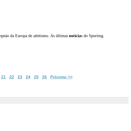
ampeào da Europa de atletismo. As últimas
notícia
s do Sporting.
21
22
23
24
25
26
Próximo >>