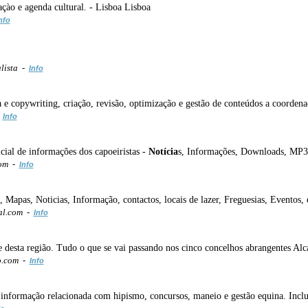
çào e agenda cultural. - Lisboa Lisboa
nfo
lista -
Info
ca e copywriting, criação, revisão, optimização e gestão de conteúdos a coorden
-
Info
icial de informações dos capoeiristas -
Notícia
s, Informações, Downloads, MP3,
com -
Info
Mapas, Noticias, Informação, contactos, locais de lazer, Freguesias, Eventos, etc
al.com -
Info
de desta região. Tudo o que se vai passando nos cinco concelhos abrangentes A
o.com -
Info
 a informação relacionada com hipismo, concursos, maneio e gestão equina. Incl