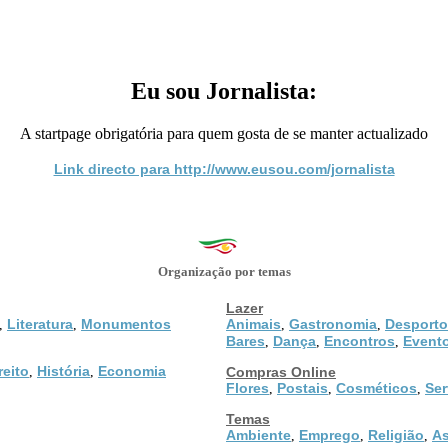
Eu sou Jornalista:
A startpage obrigatória para quem gosta de se manter actualizado
Link directo para http://www.eusou.com/jornalista
Organização por temas
Lazer
Literatura
Monumentos
Animais
Gastronomia
Desporto
,
,
,
,
Bares
Dança
Encontros
Event
,
,
,
reito
História
Economia
,
,
Compras Online
Flores
Postais
Cosméticos
Ser
,
,
,
Temas
Ambiente
Emprego
Religião
As
,
,
,