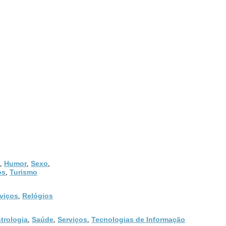
Humor
Sexo
,
,
,
os
Turismo
,
viços
Relógios
,
trologia
Saúde
Serviços
Tecnologias de Informação
,
,
,