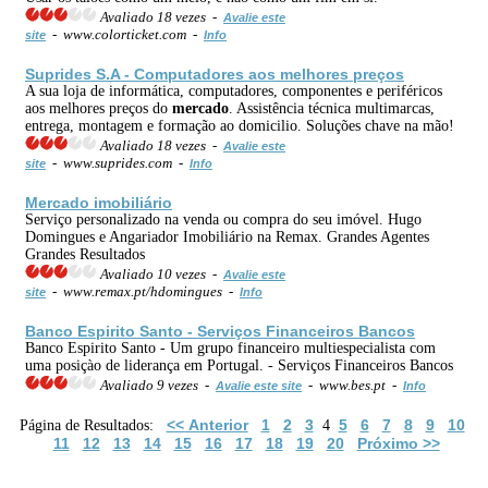
Avaliado 18 vezes -
Avalie este
- www.colorticket.com -
site
Info
Suprides S.A - Computadores aos melhores preços
A sua loja de informática, computadores, componentes e periféricos
aos melhores preços do
mercado
. Assistência técnica multimarcas,
entrega, montagem e formação ao domicilio. Soluções chave na mão!
Avaliado 18 vezes -
Avalie este
- www.suprides.com -
site
Info
Mercado
imobiliário
Serviço personalizado na venda ou compra do seu imóvel. Hugo
Domingues e Angariador Imobiliário na Remax. Grandes Agentes
Grandes Resultados
Avaliado 10 vezes -
Avalie este
- www.remax.pt/hdomingues -
site
Info
Banco Espirito Santo - Serviços Financeiros Bancos
Banco Espirito Santo - Um grupo financeiro multiespecialista com
uma posiçào de liderança em Portugal. - Serviços Financeiros Bancos
Avaliado 9 vezes -
- www.bes.pt -
Avalie este site
Info
<< Anterior
1
2
3
5
6
7
8
9
10
Página de Resultados:
4
11
12
13
14
15
16
17
18
19
20
Próximo >>