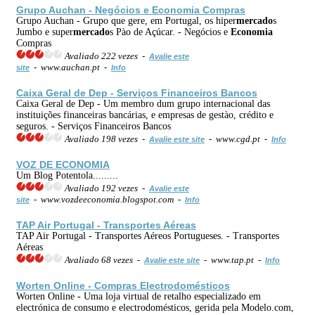
Grupo Auchan - Negócios e
Economia
Compras
Grupo Auchan - Grupo que gere, em Portugal, os hiper
mercado
s
Jumbo e super
mercado
s Pào de Açúcar. - Negócios e
Economia
Compras
Avaliado 222 vezes -
Avalie este
- www.auchan.pt -
site
Info
Caixa Geral de Dep - Serviços Financeiros Bancos
Caixa Geral de Dep - Um membro dum grupo internacional das
instituições financeiras bancárias, e empresas de gestào, crédito e
seguros. - Serviços Financeiros Bancos
Avaliado 198 vezes -
- www.cgd.pt -
Avalie este site
Info
VOZ DE
ECONOMIA
Um Blog Potentola.........
Avaliado 192 vezes -
Avalie este
- www.vozdeeconomia.blogspot.com -
site
Info
TAP Air Portugal - Transportes Aéreas
TAP Air Portugal - Transportes Aéreos Portugueses. - Transportes
Aéreas
Avaliado 68 vezes -
- www.tap.pt -
Avalie este site
Info
Worten Online - Compras Electrodomésticos
Worten Online - Uma loja virtual de retalho especializado em
electrónica de consumo e electrodomésticos, gerida pela Modelo.com,