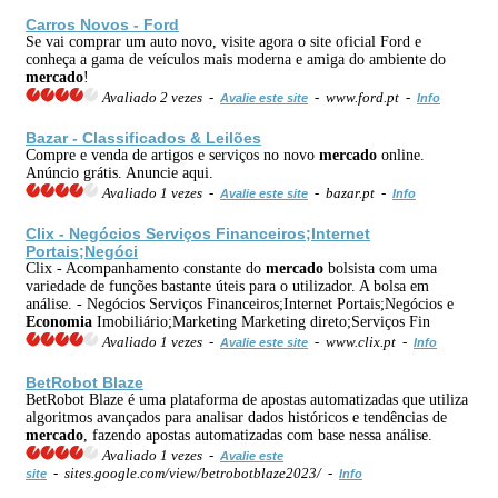
Carros Novos - Ford
Se vai comprar um auto novo, visite agora o site oficial Ford e
conheça a gama de veículos mais moderna e amiga do ambiente do
mercado
!
Avaliado 2 vezes -
- www.ford.pt -
Avalie este site
Info
Bazar - Classificados & Leilões
Compre e venda de artigos e serviços no novo
mercado
online.
Anúncio grátis. Anuncie aqui.
Avaliado 1 vezes -
- bazar.pt -
Avalie este site
Info
Clix - Negócios Serviços Financeiros;Internet
Portais;Negóci
Clix - Acompanhamento constante do
mercado
bolsista com uma
variedade de funções bastante úteis para o utilizador. A bolsa em
análise. - Negócios Serviços Financeiros;Internet Portais;Negócios e
Economia
Imobiliário;Marketing Marketing direto;Serviços Fin
Avaliado 1 vezes -
- www.clix.pt -
Avalie este site
Info
BetRobot Blaze
BetRobot Blaze é uma plataforma de apostas automatizadas que utiliza
algoritmos avançados para analisar dados históricos e tendências de
mercado
, fazendo apostas automatizadas com base nessa análise.
Avaliado 1 vezes -
Avalie este
- sites.google.com/view/betrobotblaze2023/ -
site
Info