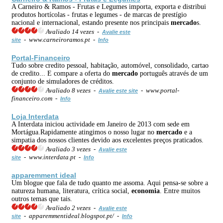
A Carneiro & Ramos - Frutas e Legumes importa, exporta e distribui
produtos hortícolas - frutas e legumes - de marcas de prestígio
nacional e internacional, estando presente nos principais
mercado
s.
Avaliado 14 vezes -
Avalie este
- www.carneiroramos.pt -
site
Info
Portal-Financeiro
Tudo sobre credito pessoal, habitação, automóvel, consolidado, cartao
de credito... E compare a oferta do
mercado
português através de um
conjunto de simuladores de créditos.
Avaliado 8 vezes -
- www.portal-
Avalie este site
financeiro.com -
Info
Loja Interdata
A Interdata iniciou actividade em Janeiro de 2013 com sede em
Mortágua.Rapidamente atingimos o nosso lugar no
mercado
e a
simpatia dos nossos clientes devido aos excelentes preços praticados.
Avaliado 3 vezes -
Avalie este
- www.interdata.pt -
site
Info
apparemment ideal
Um blogue que fala de tudo quanto me assoma. Aqui pensa-se sobre a
natureza humana, literatura, crítica social,
economia
. Entre muitos
outros temas que tais.
Avaliado 2 vezes -
Avalie este
- apparemmentideal.blogspot.pt/ -
site
Info