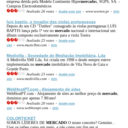
empresa detida pela Modelo Continente Hiper
mercado
s, SGPS, SA. -
Compras Electrodomésticos
Avaliado 26 vezes -
- www.worten.pt -
Avalie este site
Info
luis baptis- o tocador das violas portuguesas
Depois do seu CD "Timbre" consagrado às violas portuguesas LUÍS
BAPTIS lança pela 1ª vez no
mercado
nacional e internacional um
álbum composto exclusivamente para a viola Toeira
Avaliado 25 vezes -
Avalie este
- www.musiclbm.com -
site
Info
Medivilla - Sociedade de Mediação Imobiliária, Lda
A Medivilla SMI Lda, foi criada em 1998 e desde sempre esteve
implementada no
mercado
imobiliário de Vila Nova de Gaia e
Grande Porto.
Avaliado 23 vezes -
Avalie este
- www.medivilla.com -
site
Info
WebHostPT.com - Alojamento de sites
WebHostPT.com - Alojamento de sites ao melhor preço de
mercado
,
domínios por apenas 7.90/ano!
Avaliado 20 vezes -
Avalie este
- www.webhostpt.com -
site
Info
COLORTICKET
SOMOS LÍDERES DE
MERCADO
O nosso conceito? Genuíno...
Usar os talões como um meio, e não como um fim em si.