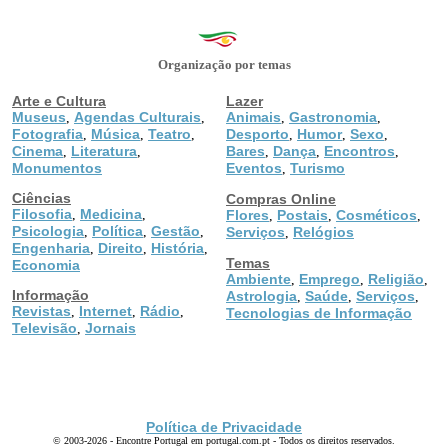
Organização por temas
Arte e Cultura
Lazer
Museus
Agendas Culturais
Animais
Gastronomia
,
,
,
,
Fotografia
Música
Teatro
Desporto
Humor
Sexo
,
,
,
,
,
,
Cinema
Literatura
Bares
Dança
Encontros
,
,
,
,
,
Monumentos
Eventos
Turismo
,
Ciências
Compras Online
Filosofia
Medicina
,
,
Flores
Postais
Cosméticos
,
,
,
Psicologia
Política
Gestão
,
,
,
Serviços
Relógios
,
Engenharia
Direito
História
,
,
,
Temas
Economia
Ambiente
Emprego
Religião
,
,
,
Informação
Astrologia
Saúde
Serviços
,
,
,
Revistas
Internet
Rádio
,
,
,
Tecnologias de Informação
Televisão
Jornais
,
Política de Privacidade
© 2003-2026 - Encontre Portugal em portugal.com.pt - Todos os direitos reservados.