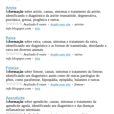
Artrite
In
formação
sobre artrite, causas, sintomas e tratamento da artrite,
identificando o diagnóstico da artrite reumatóide, degenerativa,
psoriásica, gotosa, piogênica e outras
Avaliado 0 vezes -
- artrite-
Avalie este site
info.blogspot.com -
Info
Raiva
In
formação
sobre raiva, causas, sintomas e tratamento da raiva,
identificando seu diagnóstico e as formas de transmissão, abordando a
raiva em diversos animais
Avaliado 0 vezes -
- raiva-
Avalie este site
info.blogspot.com -
Info
Fimose
In
formação
sobre fimose, causas, sintomas e tratamento da fimose,
identificando seu diagnóstico assim como de outras patologias do
pênis, como parafimose, hipospádia, epispãdia, balanites e outras.
Avaliado 0 vezes -
- fimose-
Avalie este site
info.blogspot.com -
Info
Apendicite
In
formação
sobre apendicite, causas, sintomas e tratamento da
apendicite aguda, identificando seu diagnóstico e das doenças
inflamatórias intestinais.