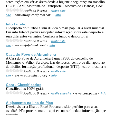
acreditações em várias áreas desde a higiene e segurança no trabalho,
HCCP, CAM, Motorista de Transporte Colectivo de Crianças, CAP
Avaliado 0 vezes -
Avalie este
- comunilog.wordpress.com -
site
Info
Info Futebol
O desporto do futebol e sem duvida o mais popular a nivel mundial.
Em info futebol podera recopilar in
formação
sobre este desporto e
suas diferentes variantes. Conheça a fundo o desporto rei
Avaliado 0 vezes -
Avalie este
- www.infofutebol.com/ -
site
Info
Casa do Povo de Abrunheira
A Casa do Povo de Abrunheira é uma IPSS, do concelho de
Montemor-o-Velho. Serviços: Lar de idosos, centro de dia, apoio ao
domicílio,
formação
profissional, desporto (BTT), teatro, mostr'arte
Avaliado 0 vezes -
Avalie este
- www.cpabrunheira.org -
site
Info
Cost -
Classificados
Classificados
100% grátis
Avaliado 0 vezes -
- www.cost.pt.am -
Avalie este site
Info
Alojamento na ilha do Pico
Deseja visitar a Ilha do Pico? Procura o sítio perfeito para a sua
estadia? Não procure mais... aqui encontrará toda a in
formação
que
necessita.