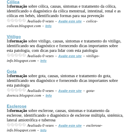
Cólica
In
formação
sobre cólica, causas, sintomas e tratamento da cólica,
identificando o diagnóstico da cólica menstrual, intestinal, renal e as
cólicas em bebés, identificando formas para sua prevenção
Avaliado 0 vezes -
- colica-
Avalie este site
colicas.blogspot.com -
Info
Vitiligo
In
formação
sobre vitiligo, causas, sintomas e tratamento do vitiligo,
identificando seu diagnóstico e fornecendo dicas importantes sobre
esta patologia, com dicas para lidar com esta patologia
Avaliado 0 vezes -
- vitiligo-
Avalie este site
info.blogspot.com -
Info
Gota
In
formação
sobre gota, causas, sintomas e tratamento do gota,
identificando seu diagnóstico e fornecendo dicas importantes sobre
esta patologia
Avaliado 0 vezes -
- gota-
Avalie este site
doenca.blogspot.com -
Info
Esclerose
In
formação
sobre esclerose, causas, sintomas e tratamento da
esclerose, identificando o diagnóstico de esclerose múltipla, sistémica,
lateral amiotrófica e tuberosa
Avaliado 0 vezes -
- esclerose-
Avalie este site
info.blogspot.com -
Info