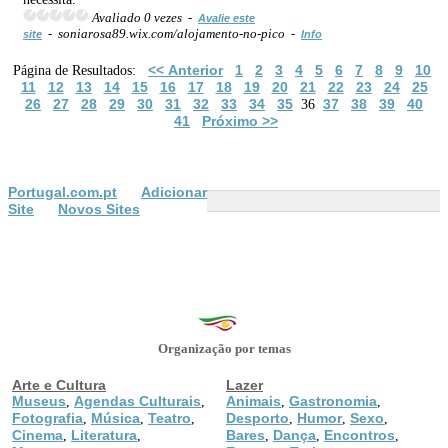
Avaliado 0 vezes -
Avalie este
- soniarosa89.wix.com/alojamento-no-pico -
site
Info
<< Anterior
1
2
3
4
5
6
7
8
9
10
Página de Resultados:
11
12
13
14
15
16
17
18
19
20
21
22
23
24
25
26
27
28
29
30
31
32
33
34
35
37
38
39
40
36
41
Próximo >>
Portugal.com.pt
Adicionar
Site
Novos Sites
Organização por temas
Arte e Cultura
Lazer
Museus
Agendas Culturais
Animais
Gastronomia
,
,
,
,
Fotografia
Música
Teatro
Desporto
Humor
Sexo
,
,
,
,
,
,
Cinema
Literatura
Bares
Dança
Encontros
,
,
,
,
,