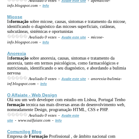
Avaliado 0 vezes -
- apendicite-
Avalie este site
info.blogspot.com -
Info
Micose
In
formação
sobre micose, causas, sintomas e tratamento da micose,
identificando o diagnóstico das micoses superficiais, cutâneas,
subcutâneas, sistémicas e oportunistas
Avaliado 0 vezes -
- micose-
Avalie este site
info.blogspot.com -
Info
Anorexia
In
formação
sobre anorexia, causas, sintomas e tratamento da
anorexia, tanto em termos psicológicos, como farmacológicos e
nutricionais, identificando o seu diagnóstico, e abordando a bulimia
nervosa
Avaliado 0 vezes -
- anorexia-bulimia-
Avalie este site
inf.blogspot.com -
Info
O Alfaiate - Web Design
Olá sou um web developer com estudio em Lisboa, Portugal Tenho
formação
tecnica nas mais diversas areas do desenvolvimento web,
nomeadamente Design, programação HTML, CSS e PHP.
Avaliado 0 vezes -
Avalie este
- www.oalfaiate.com -
site
Info
Comunilog Blog
Empresa de
Formação
Profissional , de âmbito nacional com