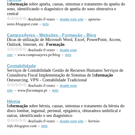
In
formação
sobre apnéia, causas, sintomas e tratamento da apnéia do
sono, identificando o diagnóstico de apnéia do sono obstrutiva e
central
Avaliado 0 vezes -
- apneia-
Avalie este site
sono.blogspot.com -
Info
CamposAyres - Websites -
Formação
- Blog
Dicas de utilização de Microsoft Word, Excel, PowerPoint, Access,
Outlook, Internet, etc.
Formação
.
Avaliado 0 vezes -
Avalie este
- www.camposayres.pt/blog -
site
Info
Contabilidade
Serviços de Contabilidade Gestão de Recursos Humanos Serviços de
Consultoria Fiscal Implementação de Sistemas de In
formação
Outsourcing, VPN - Contabilidade Tradicional
Avaliado 0 vezes -
Avalie este
- www.fiscomapa.pt -
site
Info
Hérnia
In
formação
sobre hérnia, causas, sintomas e tratamento da hérnia do
disco lombar, inguinal, perineal, epigástica, obturadora umbilical e
outras, identificando o seu diagnóstico
Avaliado 0 vezes -
- hernia-
Avalie este site
info.blogspot.com -
Info