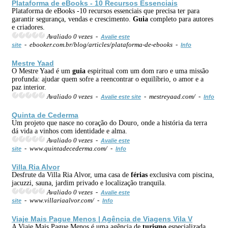
Plataforma de eBooks - 10 Recursos Essenciais
Plataforma de eBooks -10 recursos essenciais que precisa ter para
garantir segurança, vendas e crescimento.
Guia
completo para autores
e criadores.
Avaliado 0 vezes -
Avalie este
- ebooker.com.br/blog/articles/plataforma-de-ebooks -
site
Info
Mestre Yaad
O Mestre Yaad é um
guia
espiritual com um dom raro e uma missão
profunda: ajudar quem sofre a reencontrar o equilíbrio, o amor e a
paz interior.
Avaliado 0 vezes -
- mestreyaad.com/ -
Avalie este site
Info
Quinta de Cederma
Um projeto que nasce no coração do Douro, onde a história da terra
dá vida a vinhos com identidade e alma.
Avaliado 0 vezes -
Avalie este
- www.quintadecederma.com/ -
site
Info
Villa Ria Alvor
Desfrute da Villa Ria Alvor, uma casa de
férias
exclusiva com piscina,
jacuzzi, sauna, jardim privado e localização tranquila.
Avaliado 0 vezes -
Avalie este
- www.villariaalvor.com/ -
site
Info
Viaje Mais Pague Menos | Agência de Viagens Vila V
A Viaje Mais Pague Menos é uma agência de
turismo
especializada