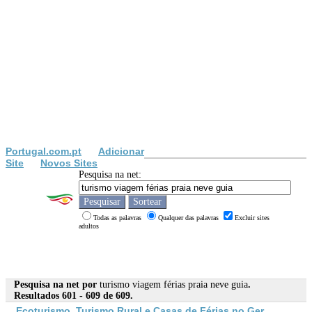
Portugal.com.pt
Adicionar
Site
Novos Sites
Pesquisa na net:
Todas as palavras
Qualquer das palavras
Excluir sites
adultos
Pesquisa na net por
turismo viagem férias praia neve guia
.
Resultados 601 - 609 de 609.
Eco
turismo
,
Turismo
Rural e Casas de
Férias
no Ger