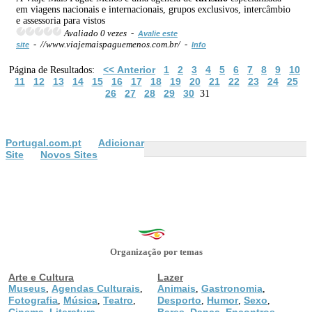
em viagens nacionais e internacionais, grupos exclusivos, intercâmbio
e assessoria para vistos
Avaliado 0 vezes -
Avalie este
- //www.viajemaispaguemenos.com.br/ -
site
Info
<< Anterior
1
2
3
4
5
6
7
8
9
10
Página de Resultados:
11
12
13
14
15
16
17
18
19
20
21
22
23
24
25
26
27
28
29
30
31
Portugal.com.pt
Adicionar
Site
Novos Sites
Organização por temas
Arte e Cultura
Lazer
Museus
Agendas Culturais
Animais
Gastronomia
,
,
,
,
Fotografia
Música
Teatro
Desporto
Humor
Sexo
,
,
,
,
,
,
Cinema
Literatura
Bares
Dança
Encontros