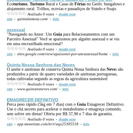
Eco
turismo
,
Turismo
Rural e Casas de
Férias
no Gerês: bungalows e
alojamento rural. Trilhos, ecovias e passadiços de Sistelo e Soajo.
Avaliado 0 vezes -
Avalie este
- quintalamosa.com/ -
site
Info
assexual
"Navegando no Amor: Um
Guia
para Relacionamentos com um
Parceiro Assexual" Você se apaixonou por alguém assexual e se viu
em uma encruzilhada emocional?
Avaliado 0 vezes -
Avalie este
- sites.google.com/view/apaixonei-por-um-assexual/home -
site
Info
Quinta Nossa Senhora das
Neve
s
O azeite e azeitonas de conserva Quinta Nossa Senhora das
Neve
s são
produzidos a partir de quatro variedades de azeitonas portuguesas,
todas cultivadas segundo as regras da agricultura sustentável
Avaliado 0 vezes -
Avalie este
- www.quintansneves.com/ -
site
Info
EMAGRECER DEFINITIVO
Perca peso rápido (5kg em 7 dias) com o
Guia
Emagrecer Definitivo.
Use o chá secreto para acelerar o metabolismo e emagreça comendo,
sem sofrer em dietas! Oferta por R$ 37,90 e 7 dias de garantia.
Avaliado 0 vezes -
Avalie este
- app.monetizze.com.br/r/aqx25305518 -
site
Info