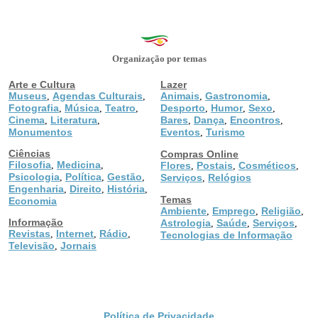
Organização por temas
Arte e Cultura
Lazer
Museus
Agendas Culturais
Animais
Gastronomia
,
,
,
,
Fotografia
Música
Teatro
Desporto
Humor
Sexo
,
,
,
,
,
,
Cinema
Literatura
Bares
Dança
Encontros
,
,
,
,
,
Monumentos
Eventos
Turismo
,
Ciências
Compras Online
Filosofia
Medicina
,
,
Flores
Postais
Cosméticos
,
,
,
Psicologia
Política
Gestão
,
,
,
Serviços
Relógios
,
Engenharia
Direito
História
,
,
,
Temas
Economia
Ambiente
Emprego
Religião
,
,
,
Informação
Astrologia
Saúde
Serviços
,
,
,
Revistas
Internet
Rádio
,
,
,
Tecnologias de Informação
Televisão
Jornais
,
Política de Privacidade