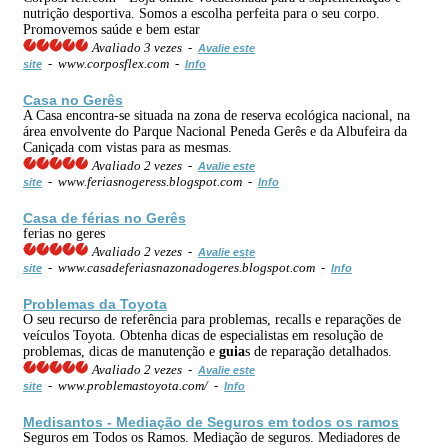
nutrição desportiva. Somos a escolha perfeita para o seu corpo.
Promovemos saúde e bem estar
Avaliado 3 vezes -
Avalie este
- www.corposflex.com -
site
Info
Casa no Gerês
A Casa encontra-se situada na zona de reserva ecológica nacional, na
área envolvente do Parque Nacional Peneda Gerês e da Albufeira da
Caniçada com vistas para as mesmas.
Avaliado 2 vezes -
Avalie este
- www.feriasnogeress.blogspot.com -
site
Info
Casa de
férias
no Gerês
ferias no geres
Avaliado 2 vezes -
Avalie este
- www.casadeferiasnazonadogeres.blogspot.com -
site
Info
Problemas da Toyota
O seu recurso de referência para problemas, recalls e reparações de
veículos Toyota. Obtenha dicas de especialistas em resolução de
problemas, dicas de manutenção e
guia
s de reparação detalhados.
Avaliado 2 vezes -
Avalie este
- www.problemastoyota.com/ -
site
Info
Medisantos - Mediação de Seguros em todos os ramos
Seguros em Todos os Ramos. Mediação de seguros. Mediadores de