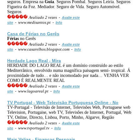
seguros. Empresa na
Guia
. Seguros Pombal. Seguros Leiria. Seguros
Figueira da Foz. Mediador. Seguro de Vida. Seguro Automóvel.
Seguros
Avaliado 2 vezes -
Avalie este
- www.medisantos.pt -
site
Info
Casa de
Férias
no Gerês
Férias
no Gerês
Avaliado 2 vezes -
Avalie este
- www.casarelhos.blogspot.com -
site
Info
Herdade Lago Real - Mira
HERDADE DO LAGO REAL é um domínio construído ao estilo
Mediterrânico, envolvido numa magnífica paisagem semi- tropical. Á
proximidade de tudo… e não incomodado por nada… VENHA VER
COMO É REALMENTE REAL
Avaliado 2 vezes -
Avalie este
- www.lagoareal.pt -
site
Info
TV Portugal - Web Televisão Portuguesa Online - No
TV-Portugal - Televisão de Internet, Televisões Web, Portuguese web
Television, Portugaise, web TV, Televisões de Internet, Portugal, Web
TV, Online, Directo, Lisboa, Porto, Minho, Algarve, Região
Avaliado 2 vezes -
Avalie este
- www.tvportugal.tv -
site
Info
Mais Valias - Finanças Pessoais