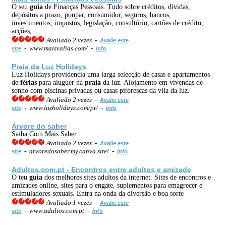
O seu
guia
de Finanças Pessoais. Tudo sobre créditos, dívidas,
depósitos a prazo, poupar, consumidor, seguros, bancos,
investimentos, impostos, legislação, consultório, cartões de crédito,
acções,
Avaliado 2 vezes -
Avalie este
- www.maisvalias.com/ -
site
Info
Praia
da Luz Holidays
Luz Holidays providencia uma larga selecção de casas e apartamentos
de
férias
para aluguer na
praia
da luz. Alojamento em vivendas de
sonho com piscinas privadas ou casas pitorescas da vila da luz.
Avaliado 2 vezes -
Avalie este
- www.luzholidays.com/pt/ -
site
Info
Árvore do saber
Saiba Com Mais Saber
Avaliado 2 vezes -
Avalie este
- arvoredosaber.my.canva.site/ -
site
Info
Adultos.com.pt - Encontros entre adultos e amizade
O teu
guia
dos melhores sites adultos da internet. Sites de encontros e
amizades online, sites para o engate, suplementos para emagrecer e
estimuladores sexuais. Entra na onda da diversão e boa sorte
Avaliado 1 vezes -
Avalie este
- www.adultos.com.pt -
site
Info