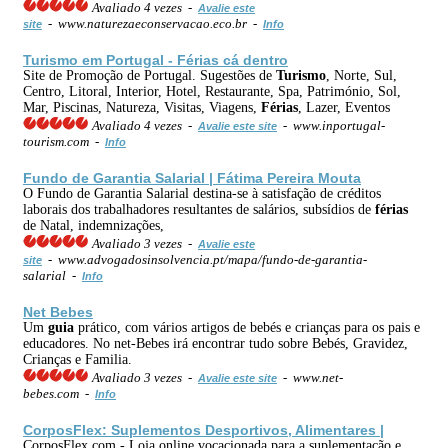
Avaliado 4 vezes -
Avalie este
- www.naturezaeconservacao.eco.br -
site
Info
Turismo
em Portugal -
Férias
cá dentro
Site de Promoção de Portugal. Sugestões de
Turismo
, Norte, Sul,
Centro, Litoral, Interior, Hotel, Restaurante, Spa, Património, Sol,
Mar, Piscinas, Natureza, Visitas, Viagens,
Férias
, Lazer, Eventos
Avaliado 4 vezes -
- www.inportugal-
Avalie este site
tourism.com -
Info
Fundo de Garantia Salarial | Fátima Pereira Mouta
O Fundo de Garantia Salarial destina-se à satisfação de créditos
laborais dos trabalhadores resultantes de salários, subsídios de
férias
de Natal, indemnizações,
Avaliado 3 vezes -
Avalie este
- www.advogadosinsolvencia.pt/mapa/fundo-de-garantia-
site
salarial -
Info
Net Bebes
Um
guia
prático, com vários artigos de bebés e crianças para os pais e
educadores. No net-Bebes irá encontrar tudo sobre Bebés, Gravidez,
Crianças e Familia.
Avaliado 3 vezes -
- www.net-
Avalie este site
bebes.com -
Info
CorposFlex: Suplementos Desportivos, Alimentares |
CorposFlex.com - Loja online vocacionada para a suplementação e