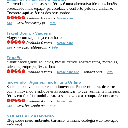
O arrendamento de casas de
férias
é uma alternativa ideal aos hotéis,
oferecendo mais espaço, privacidade e conforto pelo seu dinheiro.
Encontre aqui as
férias
dos seus sonhos.
Avaliado 6 vezes -
Avalie este
- www.homeaway.pt -
site
Info
Travel Douro - Viagens
Viagens com segurança e conforto
Avaliado 6 vezes -
Avalie este
- www.traveldouro.pt -
site
Info
ZonaEu
classificados grátis, anúncios, motas, carros, apartamentos, moradias,
salvados, emprego,
férias
, box
Avaliado 5 vezes -
- zonaeu.com -
Avalie este site
Info
imovendo - Agência Imobiliária Online
Saiba quanto vai poupar com a imovendo: Poupe milhares de euros
com a imovendo e aplique estas poupanças no que realmente interessa:
férias
em família, mobília para a sua nova casa, compra de um carro
Avaliado 4 vezes -
Avalie este
- www.imovendo.pt/ -
site
Info
Natureza e Conservação
Blog sobre meio ambiente,
turismo
, animais, ecologia e conservação
ambiental.