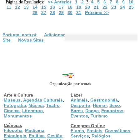
<< Anterior
1
2
4
5
6
7
8
9
10
Página de Resultados:
3
11
12
13
14
15
16
17
18
19
20
21
22
23
24
25
26
27
28
29
30
31
Próximo >>
Portugal.com.pt
Adicionar
Site
Novos Sites
Organização por temas
Arte e Cultura
Lazer
Museus
Agendas Culturais
Animais
Gastronomia
,
,
,
,
Fotografia
Música
Teatro
Desporto
Humor
Sexo
,
,
,
,
,
,
Cinema
Literatura
Bares
Dança
Encontros
,
,
,
,
,
Monumentos
Eventos
Turismo
,
Ciências
Compras Online
Filosofia
Medicina
,
,
Flores
Postais
Cosméticos
,
,
,
Psicologia
Política
Gestão
,
,
,
Serviços
Relógios
,