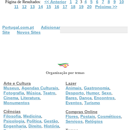
<< Anterior
1
2
4
5
6
7
8
9
10
Página de Resultados:
3
11
12
13
14
15
16
17
18
19
20
Próximo >>
Portugal.com.pt
Adicionar
Site
Novos Sites
Organização por temas
Arte e Cultura
Lazer
Museus
Agendas Culturais
Animais
Gastronomia
,
,
,
,
Fotografia
Música
Teatro
Desporto
Humor
Sexo
,
,
,
,
,
,
Cinema
Literatura
Bares
Dança
Encontros
,
,
,
,
,
Monumentos
Eventos
Turismo
,
Ciências
Compras Online
Filosofia
Medicina
,
,
Flores
Postais
Cosméticos
,
,
,
Psicologia
Política
Gestão
,
,
,
Serviços
Relógios
,
Engenharia
Direito
História
,
,
,