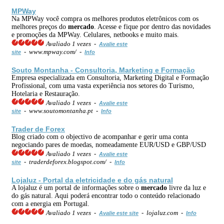
MPWay
Na MPWay você compra os melhores produtos eletrônicos com os
melhores preços do
mercado
. Acesse e fique por dentro das novidades
e promoções da MPWay. Celulares, netbooks e muito mais.
Avaliado 1 vezes -
Avalie este
- www.mpway.com/ -
site
Info
Souto Montanha - Consultoria, Marketing e Formação
Empresa especializada em Consultoria, Marketing Digital e Formação
Profissional, com uma vasta experiência nos setores do Turismo,
Hotelaria e Restauração.
Avaliado 1 vezes -
Avalie este
- www.soutomontanha.pt -
site
Info
Trader de Forex
Blog criado com o objectivo de acompanhar e gerir uma conta
negociando pares de moedas, nomeadamente EUR/USD e GBP/USD
Avaliado 1 vezes -
Avalie este
- traderdeforex.blogspot.com/ -
site
Info
Lojaluz - Portal da eletricidade e do gás natural
A lojaluz é um portal de informações sobre o
mercado
livre da luz e
do gás natural. Aqui poderá encontrar todo o conteúdo relacionado
com a energia em Portugal.
Avaliado 1 vezes -
- lojaluz.com -
Avalie este site
Info