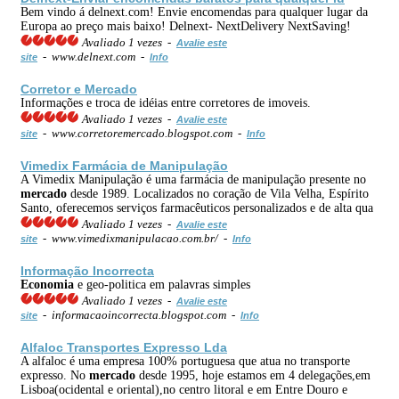
Bem vindo á delnext.com! Envie encomendas para qualquer lugar da
Europa ao preço mais baixo! Delnext- NextDelivery NextSaving!
Avaliado 1 vezes -
Avalie este
- www.delnext.com -
site
Info
Corretor e
Mercado
Informações e troca de idéias entre corretores de imoveis.
Avaliado 1 vezes -
Avalie este
- www.corretoremercado.blogspot.com -
site
Info
Vimedix Farmácia de Manipulação
A Vimedix Manipulação é uma farmácia de manipulação presente no
mercado
desde 1989. Localizados no coração de Vila Velha, Espírito
Santo, oferecemos serviços farmacêuticos personalizados e de alta qua
Avaliado 1 vezes -
Avalie este
- www.vimedixmanipulacao.com.br/ -
site
Info
Informação Incorrecta
Economia
e geo-politica em palavras simples
Avaliado 1 vezes -
Avalie este
- informacaoincorrecta.blogspot.com -
site
Info
Alfaloc Transportes Expresso Lda
A alfaloc é uma empresa 100% portuguesa que atua no transporte
expresso. No
mercado
desde 1995, hoje estamos em 4 delegações,em
Lisboa(ocidental e oriental),no centro litoral e em Entre Douro e