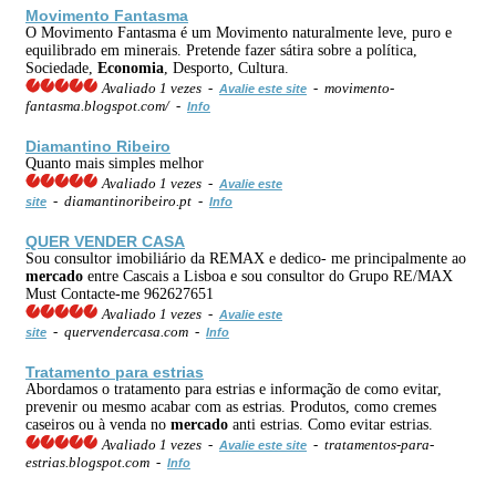
Movimento Fantasma
O Movimento Fantasma é um Movimento naturalmente leve, puro e
equilibrado em minerais. Pretende fazer sátira sobre a política,
Sociedade,
Economia
, Desporto, Cultura.
Avaliado 1 vezes -
- movimento-
Avalie este site
fantasma.blogspot.com/ -
Info
Diamantino Ribeiro
Quanto mais simples melhor
Avaliado 1 vezes -
Avalie este
- diamantinoribeiro.pt -
site
Info
QUER VENDER CASA
Sou consultor imobiliário da REMAX e dedico- me principalmente ao
mercado
entre Cascais a Lisboa e sou consultor do Grupo RE/MAX
Must Contacte-me 962627651
Avaliado 1 vezes -
Avalie este
- quervendercasa.com -
site
Info
Tratamento para estrias
Abordamos o tratamento para estrias e informação de como evitar,
prevenir ou mesmo acabar com as estrias. Produtos, como cremes
caseiros ou à venda no
mercado
anti estrias. Como evitar estrias.
Avaliado 1 vezes -
- tratamentos-para-
Avalie este site
estrias.blogspot.com -
Info