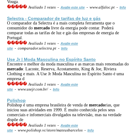
Vouga.
Avaliado 1 vezes -
- www.alfaloc.pt -
Avalie este site
Info
Selectra - Comparador de tarifas de luz e gás
O comparador da Selectra é a mais completa ferramenta que o
consumidor do
mercado
livre da energia pode contar. Poderá
comparar todas as tarifas de luz e gás das empresas de energia de
Portugal.
Avaliado 1 vezes -
Avalie este
- comparador.selectra.pt -
site
Info
Use Jr | Moda Masculina no Espírito Santo
Encontre o melhor da moda masculina e as marcas mais renomadas do
mercado
: Lacoste, Reserva, Acostamento, King & Joe, Riviera
Clothing e mais. A Use Jr Moda Masculina no Espírito Santo é uma
empresa d
Avaliado 1 vezes -
Avalie este
- www.usejr.com.br/ -
site
Info
Polishop
Polishop é uma empresa brasileira de venda de
mercado
rias, que
iniciou suas atividades em 1999. É muito conhecida pelos seus
comerciais e infomerciais divulgados na televisão, mas na verdade
dispõe de
Avaliado 1 vezes -
Avalie este
- www.polishop.vc/store/mateusbarcelos -
site
Info