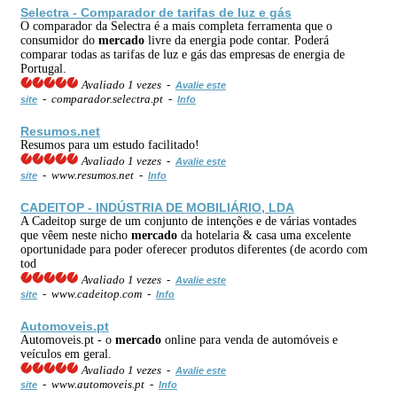
Selectra - Comparador de tarifas de luz e gás
O comparador da Selectra é a mais completa ferramenta que o
consumidor do
mercado
livre da energia pode contar. Poderá
comparar todas as tarifas de luz e gás das empresas de energia de
Portugal.
Avaliado 1 vezes -
Avalie este
- comparador.selectra.pt -
site
Info
Resumos.net
Resumos para um estudo facilitado!
Avaliado 1 vezes -
Avalie este
- www.resumos.net -
site
Info
CADEITOP - INDÚSTRIA DE MOBILIÁRIO, LDA
A Cadeitop surge de um conjunto de intenções e de várias vontades
que vêem neste nicho
mercado
da hotelaria & casa uma excelente
oportunidade para poder oferecer produtos diferentes (de acordo com
tod
Avaliado 1 vezes -
Avalie este
- www.cadeitop.com -
site
Info
Automoveis.pt
Automoveis.pt - o
mercado
online para venda de automóveis e
veículos em geral.
Avaliado 1 vezes -
Avalie este
- www.automoveis.pt -
site
Info