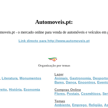
Automoveis.pt:
moveis.pt - o mercado online para venda de automóveis e veículos em g
Link directo para http://www.automoveis.pt
Organização por temas
Lazer
Literatura
Monumentos
Animais
Gastronomia
Desporto
,
,
,
,
Bares
Dança
Encontros
Event
,
,
,
reito
História
Economia
,
,
Compras Online
Flores
Postais
Cosméticos
Ser
,
,
,
Temas
Ambiente
Emprego
Religião
As
,
,
,