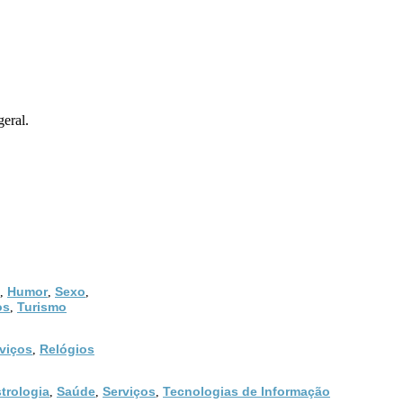
eral.
Humor
Sexo
,
,
,
os
Turismo
,
viços
Relógios
,
trologia
Saúde
Serviços
Tecnologias de Informação
,
,
,