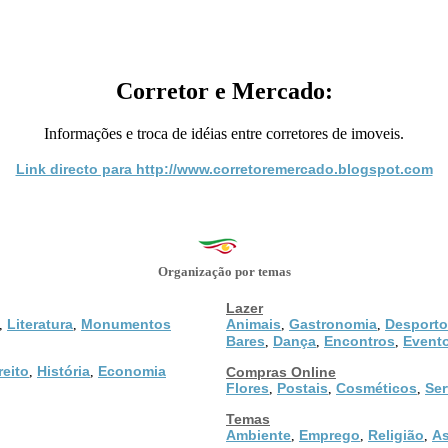
Corretor e Mercado:
Informações e troca de idéias entre corretores de imoveis.
Link directo para http://www.corretoremercado.blogspot.com
Organização por temas
Lazer
Literatura
Monumentos
Animais
Gastronomia
Desporto
,
,
,
,
Bares
Dança
Encontros
Event
,
,
,
reito
História
Economia
,
,
Compras Online
Flores
Postais
Cosméticos
Ser
,
,
,
Temas
Ambiente
Emprego
Religião
As
,
,
,