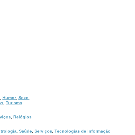
Humor
Sexo
,
,
,
os
Turismo
,
viços
Relógios
,
trologia
Saúde
Serviços
Tecnologias de Informação
,
,
,