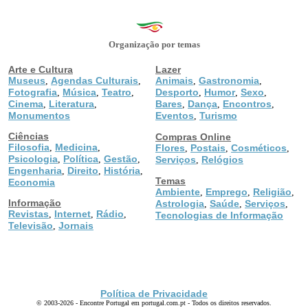
Organização por temas
Arte e Cultura
Lazer
Museus
Agendas Culturais
Animais
Gastronomia
,
,
,
,
Fotografia
Música
Teatro
Desporto
Humor
Sexo
,
,
,
,
,
,
Cinema
Literatura
Bares
Dança
Encontros
,
,
,
,
,
Monumentos
Eventos
Turismo
,
Ciências
Compras Online
Filosofia
Medicina
,
,
Flores
Postais
Cosméticos
,
,
,
Psicologia
Política
Gestão
,
,
,
Serviços
Relógios
,
Engenharia
Direito
História
,
,
,
Temas
Economia
Ambiente
Emprego
Religião
,
,
,
Informação
Astrologia
Saúde
Serviços
,
,
,
Revistas
Internet
Rádio
,
,
,
Tecnologias de Informação
Televisão
Jornais
,
Política de Privacidade
© 2003-2026 - Encontre Portugal em portugal.com.pt - Todos os direitos reservados.