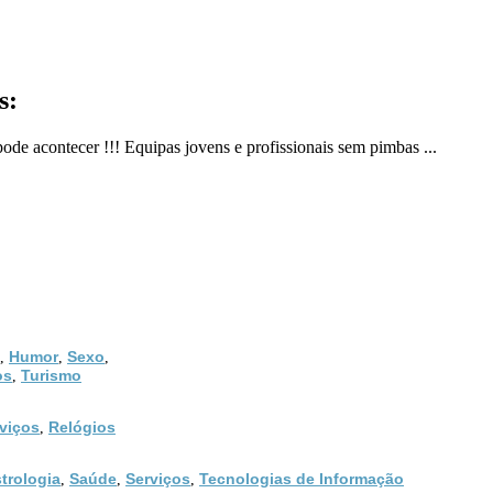
s:
ode acontecer !!! Equipas jovens e profissionais sem pimbas ...
Humor
Sexo
,
,
,
os
Turismo
,
viços
Relógios
,
trologia
Saúde
Serviços
Tecnologias de Informação
,
,
,