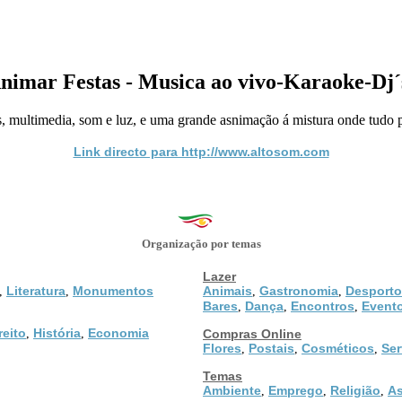
nimar Festas - Musica ao vivo-Karaoke-Dj´
des, multimedia, som e luz, e uma grande asnimação á mistura onde tudo p
Link directo para http://www.altosom.com
Organização por temas
Lazer
Literatura
Monumentos
Animais
Gastronomia
Desporto
,
,
,
,
Bares
Dança
Encontros
Event
,
,
,
reito
História
Economia
,
,
Compras Online
Flores
Postais
Cosméticos
Ser
,
,
,
Temas
Ambiente
Emprego
Religião
As
,
,
,