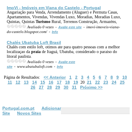
ImoVi - Imóveis em Viana do Castelo - Portugal
Angariação para Venda, Arrendamento (Aluguer) e Permuta Casas,
Apartamentos, Vivendas, Vivendas Luxo, Moradias, Moradias Luxo,
Quintas, Quintas
Turismo
Rural, Terrenos Construção, Armazéns,
Avaliado 0 vezes -
- imovi-imoveis-viana-
Avalie este site
do-castelo.blogspot.com/ -
Info
Chalés Ubatuba Loft Brasil
Chalés com estilo loft, otimos ate para quatro pessoas com a melhor
localizaçao da
praia
de Itaguá, Ubatuba, considerado o paraiso do
litoral paulista.
Avaliado 0 vezes -
Avalie este
- www.ubatubaloft.com -
site
Info
<< Anterior
1
2
3
4
5
6
7
8
9
10
Página de Resultados:
11
12
13
14
15
16
17
18
19
21
22
23
24
25
20
26
27
28
29
30
31
Próximo >>
Portugal.com.pt
Adicionar
Site
Novos Sites