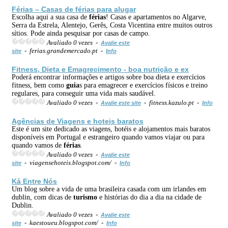
Férias
– Casas de
férias
para alugar
Escolha aqui a sua casa de
férias
! Casas e apartamentos no Algarve,
Serra da Estrela, Alentejo, Gerês, Costa Vicentina entre muitos outros
sítios. Pode ainda pesquisar por casas de campo.
Avaliado 0 vezes -
Avalie este
- ferias.grandemercado.pt -
site
Info
Fitness, Dieta e Emagrecimento - boa nutrição e ex
Poderá encontrar informações e artigos sobre boa dieta e exercícios
fitness, bem como
guia
s para emagrecer e exercícios físicos e treino
regulares, para conseguir uma vida mais saudável.
Avaliado 0 vezes -
- fitness.kazulo.pt -
Avalie este site
Info
Agências de Viagens e hoteis baratos
Este é um site dedicado as viagens, hotéis e alojamentos mais baratos
disponíveis em Portugal e estrangeiro quando vamos viajar ou para
quando vamos de
férias
.
Avaliado 0 vezes -
Avalie este
- viagensehoteis.blogspot.com/ -
site
Info
Ká Entre Nós
Um blog sobre a vida de uma brasileira casada com um irlandes em
dublin, com dicas de
turismo
e histórias do dia a dia na cidade de
Dublin.
Avaliado 0 vezes -
Avalie este
- kaestoueu.blogspot.com/ -
site
Info