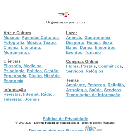
Organização por temas
Arte e Cultura
Lazer
Museus
Agendas Culturais
Animais
Gastronomia
,
,
,
,
Fotografia
Música
Teatro
Desporto
Humor
Sexo
,
,
,
,
,
,
Cinema
Literatura
Bares
Dança
Encontros
,
,
,
,
,
Monumentos
Eventos
Turismo
,
Ciências
Compras Online
Filosofia
Medicina
,
,
Flores
Postais
Cosméticos
,
,
,
Psicologia
Política
Gestão
,
,
,
Serviços
Relógios
,
Engenharia
Direito
História
,
,
,
Temas
Economia
Ambiente
Emprego
Religião
,
,
,
Informação
Astrologia
Saúde
Serviços
,
,
,
Revistas
Internet
Rádio
,
,
,
Tecnologias de Informação
Televisão
Jornais
,
Política de Privacidade
© 2003-2026 - Encontre Portugal em portugal.com.pt - Todos os direitos reservados.
Desenvolvido por Fixe.com.