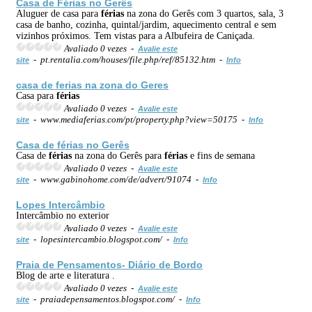
Casa de
Férias
no Gerês
Aluguer de casa para
férias
na zona do Gerês com 3 quartos, sala, 3
casa de banho, cozinha, quintal/jardim, aquecimento central e sem
vizinhos próximos. Tem vistas para a Albufeira de Caniçada.
Avaliado 0 vezes -
Avalie este
- pt.rentalia.com/houses/file.php/ref/85132.htm -
site
Info
casa de ferias na zona do Geres
Casa para
férias
Avaliado 0 vezes -
Avalie este
- www.mediaferias.com/pt/property.php?view=50175 -
site
Info
Casa de
férias
no Gerês
Casa de
férias
na zona do Gerês para
férias
e fins de semana
Avaliado 0 vezes -
Avalie este
- www.gabinohome.com/de/advert/91074 -
site
Info
Lopes Intercâmbio
Intercâmbio no exterior
Avaliado 0 vezes -
Avalie este
- lopesintercambio.blogspot.com/ -
site
Info
Praia
de Pensamentos- Diário de Bordo
Blog de arte e literatura .
Avaliado 0 vezes -
Avalie este
- praiadepensamentos.blogspot.com/ -
site
Info