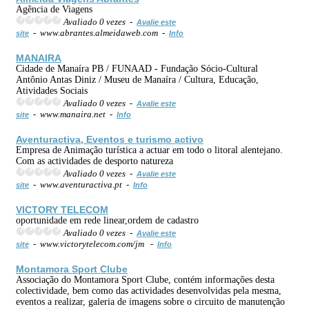
Agência de Viagens
Avaliado 0 vezes -
Avalie este
- www.abrantes.almeidaweb.com -
site
Info
MANAIRA
Cidade de Manaíra PB / FUNAAD - Fundação Sócio-Cultural
Antônio Antas Diniz / Museu de Manaíra / Cultura, Educação,
Atividades Sociais
Avaliado 0 vezes -
Avalie este
- www.manaira.net -
site
Info
Aventuractiva, Eventos e
turismo
activo
Empresa de Animação turística a actuar em todo o litoral alentejano.
Com as actividades de desporto natureza
Avaliado 0 vezes -
Avalie este
- www.aventuractiva.pt -
site
Info
VICTORY TELECOM
oportunidade em rede linear,ordem de cadastro
Avaliado 0 vezes -
Avalie este
- www.victorytelecom.com/jm -
site
Info
Montamora Sport Clube
Associação do Montamora Sport Clube, contém informações desta
colectividade, bem como das actividades desenvolvidas pela mesma,
eventos a realizar, galeria de imagens sobre o circuito de manutenção