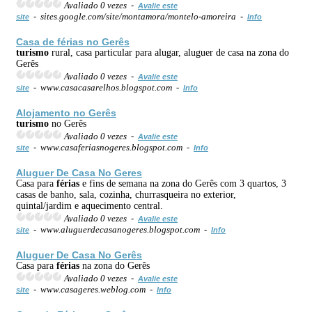
Avaliado 0 vezes -
Avalie este
- sites.google.com/site/montamora/montelo-amoreira -
site
Info
Casa de
férias
no Gerês
turismo
rural, casa particular para alugar, aluguer de casa na zona do
Gerês
Avaliado 0 vezes -
Avalie este
- www.casacasarelhos.blogspot.com -
site
Info
Alojamento no Gerês
turismo
no Gerês
Avaliado 0 vezes -
Avalie este
- www.casaferiasnogeres.blogspot.com -
site
Info
Aluguer De Casa No Geres
Casa para
férias
e fins de semana na zona do Gerês com 3 quartos, 3
casas de banho, sala, cozinha, churrasqueira no exterior,
quintal/jardim e aquecimento central.
Avaliado 0 vezes -
Avalie este
- www.aluguerdecasanogeres.blogspot.com -
site
Info
Aluguer De Casa No Gerês
Casa para
férias
na zona do Gerês
Avaliado 0 vezes -
Avalie este
- www.casageres.weblog.com -
site
Info