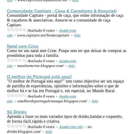
Comunidade Captiare - Caça & Caçadores & Associati
Comunidade Captiare - portal de caça, que reúne informação de caça
& caçadores & associativas. Associe-se a comunidade de caça
Captiare.
Avaliado 0 vezes -
Avalie este
- www.captiare.net/homecaptiare -
site
Info
Natal sem Crise
Como ter um natal sem Crise. Poupe sem ter que deixar de comprar as
prendinhas para toda a família.
Avaliado 0 vezes -
Avalie este
- natalsemcrise.blogspot.com/ -
site
Info
O melhor de Portugal está aqui!
"O melhor de Portugal está aqui!" tem como objectivo ser um espaço
de partilha de experiências, opiniões e informações sobre o que de
melhor há e se faz em Portugal e, em especial, no Mundo Rural.
Avaliado 0 vezes -
Avalie este
- omelhordeportugalestaaqui.blogspot.com/ -
site
Info
Só Drinks
Aprenda a fazer os mais variados tipos de drinks,batidas e coquetéis,
de forma fácil,rápida e criativa.
Avaliado 0 vezes -
- so-
Avalie este site
drinks.blogspot.com/ -
Info