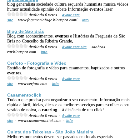
blog generalista sociedade cultura esquerda humanista musica videos
humor actualidade opinião debate Informação
evento
s lazer
Avaliado 0 vezes -
Avalie este
- www.fogemariafoge.blogspot.com/ -
site
Info
Blog de São Brás
Blog com acontecimentos,
evento
s e Histórias da Freguesia de São
Brás no Concelho da Ribeira Grande,
Avaliado 0 vezes -
- saobras-
Avalie este site
rgr.blogspot.com -
Info
Cerfoto - Fotografia e Vídeo
Estúdio de fotografia e vídeo para casamentos, baptizados e outros
evento
s.
Avaliado 0 vezes -
Avalie este
- www.cerfoto.com -
site
Info
Casamentoclick
Tudo o que precisa para organizar o seu casamento. Informação mais
rápida e fácil, ideias, dicas e os melhores serviços para escolher o seu
vestido de noiva, o
catering
... à distância de um click!
Avaliado 0 vezes -
Avalie este
- www.casamentoclick.com -
site
Info
Quinta dos Teixeiras - São João Madeira
Melhores momentos devem ser passados em locais especiais ...