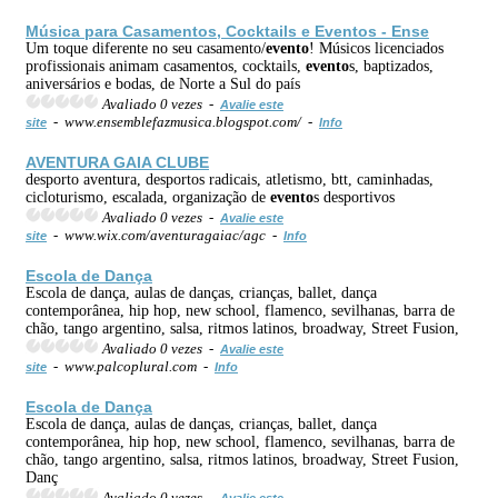
Música para Casamentos, Cocktails e
Evento
s - Ense
Um toque diferente no seu casamento/
evento
! Músicos licenciados
profissionais animam casamentos, cocktails,
evento
s, baptizados,
aniversários e bodas, de Norte a Sul do país
Avaliado 0 vezes -
Avalie este
- www.ensemblefazmusica.blogspot.com/ -
site
Info
AVENTURA GAIA CLUBE
desporto aventura, desportos radicais, atletismo, btt, caminhadas,
cicloturismo, escalada, organização de
evento
s desportivos
Avaliado 0 vezes -
Avalie este
- www.wix.com/aventuragaiac/agc -
site
Info
Escola de Dança
Escola de dança, aulas de danças, crianças, ballet, dança
contemporânea, hip hop, new school, flamenco, sevilhanas, barra de
chão, tango argentino, salsa, ritmos latinos, broadway, Street Fusion,
Avaliado 0 vezes -
Avalie este
- www.palcoplural.com -
site
Info
Escola de Dança
Escola de dança, aulas de danças, crianças, ballet, dança
contemporânea, hip hop, new school, flamenco, sevilhanas, barra de
chão, tango argentino, salsa, ritmos latinos, broadway, Street Fusion,
Danç
Avaliado 0 vezes -
Avalie este