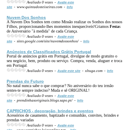
Avaliado 0 vezes -
Avalie este
- www.quintadosteixeiras.com -
site
Info
Nuvem Dos Sonhos
A Nuvem Dos Sonhos tem como Missão realizar os Sonhos dos nossos
Filhos, proporcionando-lhes momentos inesquecíveís!Criamos
Festa
s
de Aniversário "à medida" de cada Criança.
Avaliado 0 vezes -
Avalie este
- sites.google.com/site/nuvemdossonhos/ -
site
Info
Anúncios de Classificados Grátis Portugal
Portal de anúncios grátis em Portugal, divulgue de modo gratuito o
seu negócio, bem, produto ou serviço. Compra, venda, aluguer e troca
em Portugal.
Avaliado 0 vezes -
- xltuga.com -
Avalie este site
Info
Prendas do Futuro
No natal nunca sabe o que comprar? No aniversário do teu irmão
sentes-te sempre indeciso? Muda e sê ORIGINAL!
Avaliado 0 vezes -
Avalie este
- prendinhasoriginais.blogs.sapo.pt/ -
site
Info
CAPRICHOS - decoração, brindes e
evento
s
Acessórios de casamento, baptizado e comunhão, convites, brindes e
prendas variadas
Avaliado 0 vezes -
Avalie este
- www.caprichos.lojasonline.net -
site
Info