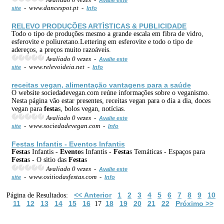
- www.dancespot.pt -
site
Info
RELEVO PRODUÇÕES ARTÌSTICAS & PUBLICIDADE
Todo o tipo de produções mesmo a grande escala em fibra de vidro,
esferovite e poliuretano.Lettering em esferovite e todo o tipo de
adereços, a preços muito razoáveis.
Avaliado 0 vezes -
Avalie este
- www.relevoideia.net -
site
Info
receitas vegan, alimentação vantagens para a saúde
O website sociedadevegan.com reúne informações sobre o veganismo.
Nesta página vão estar presentes, receitas vegan para o dia a dia, doces
vegan para
festa
s, bolos vegan, notícias.
Avaliado 0 vezes -
Avalie este
- www.sociedadevegan.com -
site
Info
Festa
s Infantis -
Evento
s Infantis
Festa
s Infantis -
Evento
s Infantis -
Festa
s Temáticas - Espaços para
Festa
s - O sitio das
Festa
s
Avaliado 0 vezes -
Avalie este
- www.ositiodasfestas.com -
site
Info
<< Anterior
1
2
3
4
5
6
7
8
9
10
Página de Resultados:
11
12
13
14
15
16
18
19
20
21
22
Próximo >>
17