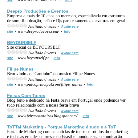
Deepro Produções e
Evento
s
Empresa a mais de 10 anos no mercado, especializada em estruturas
de som, iluminação, telão e Djs para casamentos e
evento
s em geral
Avaliado 0 vezes -
Avalie este
- www.deeproducoes.com/ -
site
Info
BEYOURSELF
Site oficial da BEYOURSELF
Avaliado 0 vezes -
Avalie este
- www.beyourself.pt -
site
Info
Filipe Nunes
Bem vindo ao "Cantinho" do musico Filipe Nunes
Avaliado 0 vezes -
Avalie este
- www.palcoprincipal.com/filipe_nunes -
site
Info
Feiras Com Toiros
Blog feito e dedicado há
festa
brava em Portugal onde podemos ver
tudo relacionado com a nossa
festa
brava
Avaliado 0 vezes -
Avalie este
- www.feirascomtoiros.blogspot.com/ -
site
Info
ToTTal Marketing - Porque Marketing é tudo e é ToT
Portal de Marketing com as notícias de todos os rótulos do marketing
e todas as grandes empresas do Brasil e mundo e sua comunicação