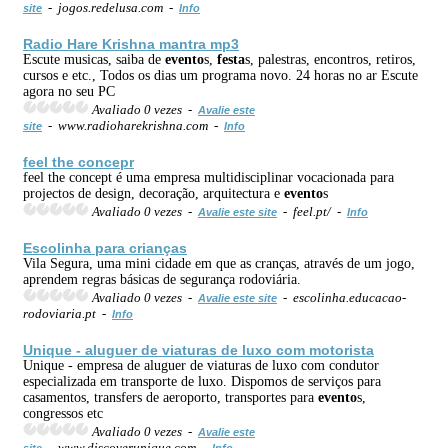
- jogos.redelusa.com -
site
Info
Radio Hare Krishna mantra mp3
Escute musicas, saiba de
evento
s,
festa
s, palestras, encontros, retiros,
cursos e etc., Todos os dias um programa novo. 24 horas no ar Escute
agora no seu PC
Avaliado 0 vezes -
Avalie este
- www.radioharekrishna.com -
site
Info
feel the concepr
feel the concept é uma empresa multidisciplinar vocacionada para
projectos de design, decoração, arquitectura e
evento
s
Avaliado 0 vezes -
- feel.pt/ -
Avalie este site
Info
Escolinha para crianças
Vila Segura, uma mini cidade em que as cranças, através de um jogo,
aprendem regras básicas de segurança rodoviária.
Avaliado 0 vezes -
- escolinha.educacao-
Avalie este site
rodoviaria.pt -
Info
Unique - aluguer de viaturas de luxo com motorista
Unique - empresa de aluguer de viaturas de luxo com condutor
especializada em transporte de luxo. Dispomos de serviços para
casamentos, transfers de aeroporto, transportes para
evento
s,
congressos etc
Avaliado 0 vezes -
Avalie este
- www.discoverunique.com -
site
Info