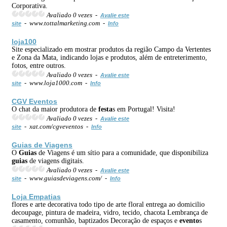
Corporativa.
Avaliado 0 vezes -
Avalie este
- www.tottalmarketing.com -
site
Info
loja100
Site especializado em mostrar produtos da região Campo da Vertentes
e Zona da Mata, indicando lojas e produtos, além de entreterimento,
fotos, entre outros.
Avaliado 0 vezes -
Avalie este
- www.loja1000.com -
site
Info
CGV
Evento
s
O chat da maior produtora de
festa
s em Portugal! Visita!
Avaliado 0 vezes -
Avalie este
- xat.com/cgveventos -
site
Info
Guias
de Viagens
O
Guias
de Viagens é um sítio para a comunidade, que disponibiliza
guias
de viagens digitais.
Avaliado 0 vezes -
Avalie este
- www.guiasdeviagens.com/ -
site
Info
Loja Empatias
flores e arte decorativa todo tipo de arte floral entrega ao domicilio
decoupage, pintura de madeira, vidro, tecido, chacota Lembrança de
casamento, comunhão, baptizados Decoração de espaços e
evento
s