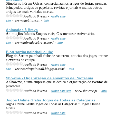
Situada no Fórum Oeiras, comercializamos artigos de
festa
s, prendas,
brinquedos, artigos de papelaria, revistas e jornais e muitos outros
artigos das mais variadas marcas.
Avaliado 0 vezes -
Avalie este
- www.tatebitate.pt -
site
Info
Animados à Brava
Animações
Infantis Empresariais, Casamentos e Aniversários
Avaliado 0 vezes -
Avalie este
- www.animadosabrava.com/ -
site
Info
Blog sartim paintball clube
Blog do Sartim paintball clube de santarem, noticias dos jogos, treinos
e
evento
s da equipa
Avaliado 0 vezes -
Avalie este
- www.sartimpaintball.blogspot.com/ -
site
Info
Showme - Organização de enventos de Pirotecnia
A Showme, é uma empresa que se dedica a organização de
evento
s de
pirotecnia.
Avaliado 0 vezes -
- www.showme.pt -
Avalie este site
Info
Jogos Online Gratis Jogos de Todas as Categorias
Jogos Online Gratis Jogos de Todas as Categorias :: Jogos Online
Grátis
Avaliado 0 vezes -
Avalie este