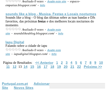
Avaliado 0 vezes -
- espaco-
Avalie este site
empatias.blogspot.com/ -
Info
sounds like a blog - Musica,
Festa
s e Locais nocturnos
Sounds like a blog - O blog das últimas sobre as tuas bandas e DJs
favoritos, das próximas
festa
s e dos melhores locais nocturnos do
momento.
Avaliado 0 vezes -
Avalie este
- soundslikeablog.blogspot.com/ -
site
Info
Iapu Digital
Falando sobre a cidade de iapu
Avaliado 0 vezes -
Avalie este
- iapudigital.blogspot.com/ -
site
Info
<< Anterior
1
2
3
4
5
6
7
8
9
10
Página de Resultados:
11
12
14
15
16
17
18
19
20
21
22
Próximo >>
13
Portugal.com.pt
Adicionar
Site
Novos Sites