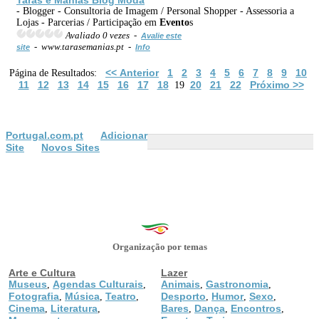
- Blogger - Consultoria de Imagem / Personal Shopper - Assessoria a
Lojas - Parcerias / Participação em
Evento
s
Avaliado 0 vezes -
Avalie este
- www.tarasemanias.pt -
site
Info
<< Anterior
1
2
3
4
5
6
7
8
9
10
Página de Resultados:
11
12
13
14
15
16
17
18
20
21
22
Próximo >>
19
Portugal.com.pt
Adicionar
Site
Novos Sites
Organização por temas
Arte e Cultura
Lazer
Museus
Agendas Culturais
Animais
Gastronomia
,
,
,
,
Fotografia
Música
Teatro
Desporto
Humor
Sexo
,
,
,
,
,
,
Cinema
Literatura
Bares
Dança
Encontros
,
,
,
,
,