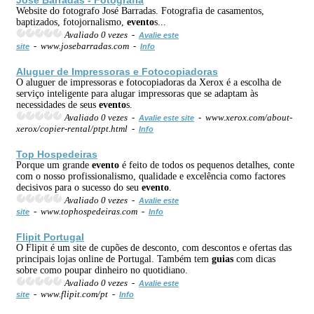
Website do fotografo José Barradas. Fotografia de casamentos,
baptizados, fotojornalismo,
evento
s...
Avaliado 0 vezes -
Avalie este
- www.josebarradas.com -
site
Info
Aluguer de Impressoras e Fotocopiadoras
O aluguer de impressoras e fotocopiadoras da Xerox é a escolha de
serviço inteligente para alugar impressoras que se adaptam às
necessidades de seus
evento
s.
Avaliado 0 vezes -
- www.xerox.com/about-
Avalie este site
xerox/copier-rental/ptpt.html -
Info
Top Hospedeiras
Porque um grande
evento
é feito de todos os pequenos detalhes, conte
com o nosso profissionalismo, qualidade e excelência como factores
decisivos para o sucesso do seu
evento
.
Avaliado 0 vezes -
Avalie este
- www.tophospedeiras.com -
site
Info
Flipit Portugal
O Flipit é um site de cupões de desconto, com descontos e ofertas das
principais lojas online de Portugal. Também tem
guias
com dicas
sobre como poupar dinheiro no quotidiano.
Avaliado 0 vezes -
Avalie este
- www.flipit.com/pt -
site
Info