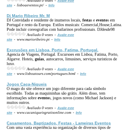
Avaliado 0 vezes -
Avalie este
- lisboaeventos.pt/ -
site
Info
Dj Mario Ribeiro Mr. M
DJ Convidado e residente de inumeros locais,
festa
s e
evento
s em
Portugal e resto da Europa. Estilos musicais: Comercial,House,Latina.
Pode incluir coreografias com bailarinos profissionais. DJdesde98
Avaliado 0 vezes -
Avalie este
- www.marioribeiro.pt -
site
Info
Excrusões em Lisboa, Porto, Fatima, Portugal.
Agencia de Viagens, Portugal. Excursoes em Lisboa, Fatima, Porto,
Algarve. Hoteis,
guias
, autocarros, limusines, serviços turisticos de
luxo.
Avaliado 0 vezes -
Avalie este
- www.lisboatours.com/portugues.html -
site
Info
Jogos Caça-Niqueis
O mago do site oferece um jogo diferente para cada símbolo
escolhido. Todas as maquininhas são grátis. Além disso, tem
informações sobre
evento
s, jogos novos (como Michael Jackson) e
muitos outros.
Avaliado 0 vezes -
Avalie este
- www.cacaniqueisgratisonline.com -
site
Info
Casamentos, Baptizados,
Festa
s - Lameiras
Evento
s
Com uma vasta experiência na organização de diversos tipos de