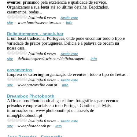
evento
s, primando pela excelência e qualidade de serviço.
Organizamos a sua
festa
até ao último detalhe. Baptizados,
casamentos, bodas...
Avaliado 0 vezes -
Avalie este
- www.lameiraseventos.com -
site
Info
Deliciótempero - snack-bar
É um local tradicional Portugues, onde pode encontrar todo o tipo e
variedade de pratos portugueses. Delicia é a palavra de ordem na
nossa casa.
Avaliado 0 vezes -
Avalie este
- deliciotempero1.wix.com/deliciotempero -
site
Info
casamentos
Empresa de
catering
,organização de
evento
s , todo o tipo de
festa
s .
Avaliado 0 vezes -
Avalie este
- www.pateovelho.com.pt -
site
Info
Dreambox Photobooth
A Dreambox Photobooth aluga cabines fotográficas para
evento
s
privados e empresariais em todo Portugal Continental. Mais
informações em www.photobooth.pt ou através de
info@photobooth.pt
Avaliado 0 vezes -
Avalie este
- www.photobooth.pt -
site
Info
Jose Barradas - Fotografia