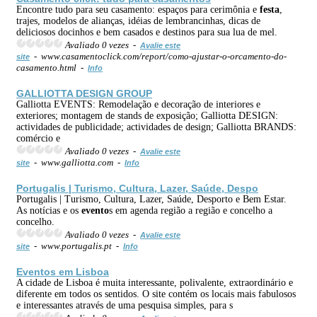
Encontre tudo para seu casamento: espaços para cerimônia e
festa
,
trajes, modelos de alianças, idéias de lembrancinhas, dicas de
deliciosos docinhos e bem casados e destinos para sua lua de mel.
Avaliado 0 vezes -
Avalie este
- www.casamentoclick.com/report/como-ajustar-o-orcamento-do-
site
casamento.html -
Info
GALLIOTTA DESIGN GROUP
Galliotta EVENTS: Remodelação e decoração de interiores e
exteriores; montagem de stands de exposição; Galliotta DESIGN:
actividades de publicidade; actividades de design; Galliotta BRANDS:
comércio e
Avaliado 0 vezes -
Avalie este
- www.galliotta.com -
site
Info
Portugalis | Turismo, Cultura, Lazer, Saúde, Despo
Portugalis | Turismo, Cultura, Lazer, Saúde, Desporto e Bem Estar.
As notícias e os
evento
s em agenda região a região e concelho a
concelho.
Avaliado 0 vezes -
Avalie este
- www.portugalis.pt -
site
Info
Evento
s em Lisboa
A cidade de Lisboa é muita interessante, polivalente, extraordinário e
diferente em todos os sentidos. O site contém os locais mais fabulosos
e interessantes através de uma pesquisa simples, para s