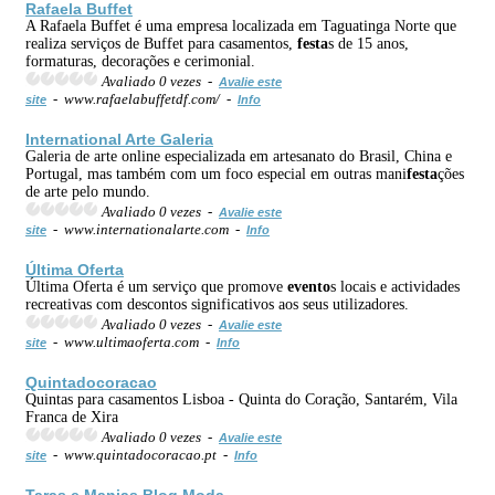
Rafaela Buffet
A Rafaela Buffet é uma empresa localizada em Taguatinga Norte que
realiza serviços de Buffet para casamentos,
festa
s de 15 anos,
formaturas, decorações e cerimonial.
Avaliado 0 vezes -
Avalie este
- www.rafaelabuffetdf.com/ -
site
Info
International Arte Galeria
Galeria de arte online especializada em artesanato do Brasil, China e
Portugal, mas também com um foco especial em outras mani
festa
ções
de arte pelo mundo.
Avaliado 0 vezes -
Avalie este
- www.internationalarte.com -
site
Info
Última Oferta
Última Oferta é um serviço que promove
evento
s locais e actividades
recreativas com descontos significativos aos seus utilizadores.
Avaliado 0 vezes -
Avalie este
- www.ultimaoferta.com -
site
Info
Quintadocoracao
Quintas para casamentos Lisboa - Quinta do Coração, Santarém, Vila
Franca de Xira
Avaliado 0 vezes -
Avalie este
- www.quintadocoracao.pt -
site
Info
Taras e Manias Blog Moda