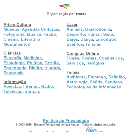
Organização por temas
Arte e Cultura
Lazer
Museus
Agendas Culturais
Animais
Gastronomia
,
,
,
,
Fotografia
Música
Teatro
Desporto
Humor
Sexo
,
,
,
,
,
,
Cinema
Literatura
Bares
Dança
Encontros
,
,
,
,
,
Monumentos
Eventos
Turismo
,
Ciências
Compras Online
Filosofia
Medicina
,
,
Flores
Postais
Cosméticos
,
,
,
Psicologia
Política
Gestão
,
,
,
Serviços
Relógios
,
Engenharia
Direito
História
,
,
,
Temas
Economia
Ambiente
Emprego
Religião
,
,
,
Informação
Astrologia
Saúde
Serviços
,
,
,
Revistas
Internet
Rádio
,
,
,
Tecnologias de Informação
Televisão
Jornais
,
Política de Privacidade
© 2003-2026 - Encontre Portugal em portugal.com.pt - Todos os direitos reservados.