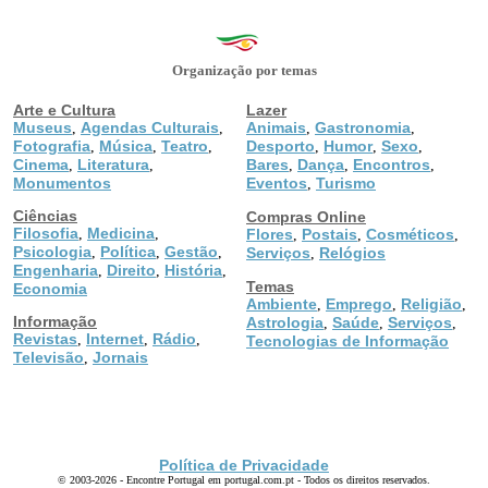
Organização por temas
Arte e Cultura
Lazer
Museus
Agendas Culturais
Animais
Gastronomia
,
,
,
,
Fotografia
Música
Teatro
Desporto
Humor
Sexo
,
,
,
,
,
,
Cinema
Literatura
Bares
Dança
Encontros
,
,
,
,
,
Monumentos
Eventos
Turismo
,
Ciências
Compras Online
Filosofia
Medicina
,
,
Flores
Postais
Cosméticos
,
,
,
Psicologia
Política
Gestão
,
,
,
Serviços
Relógios
,
Engenharia
Direito
História
,
,
,
Temas
Economia
Ambiente
Emprego
Religião
,
,
,
Informação
Astrologia
Saúde
Serviços
,
,
,
Revistas
Internet
Rádio
,
,
,
Tecnologias de Informação
Televisão
Jornais
,
Política de Privacidade
© 2003-2026 - Encontre Portugal em portugal.com.pt - Todos os direitos reservados.