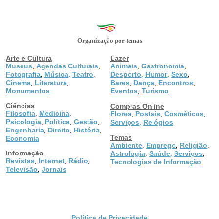
Organização por temas
Arte e Cultura
Lazer
Museus
Agendas Culturais
Animais
Gastronomia
,
,
,
,
Fotografia
Música
Teatro
Desporto
Humor
Sexo
,
,
,
,
,
,
Cinema
Literatura
Bares
Dança
Encontros
,
,
,
,
,
Monumentos
Eventos
Turismo
,
Ciências
Compras Online
Filosofia
Medicina
,
,
Flores
Postais
Cosméticos
,
,
,
Psicologia
Política
Gestão
,
,
,
Serviços
Relógios
,
Engenharia
Direito
História
,
,
,
Temas
Economia
Ambiente
Emprego
Religião
,
,
,
Informação
Astrologia
Saúde
Serviços
,
,
,
Revistas
Internet
Rádio
,
,
,
Tecnologias de Informação
Televisão
Jornais
,
Política de Privacidade