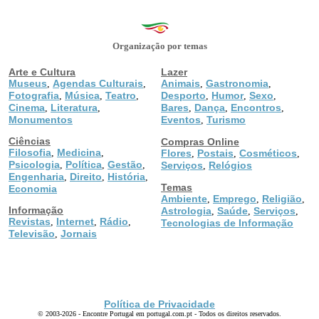
Organização por temas
Arte e Cultura
Lazer
Museus
Agendas Culturais
Animais
Gastronomia
,
,
,
,
Fotografia
Música
Teatro
Desporto
Humor
Sexo
,
,
,
,
,
,
Cinema
Literatura
Bares
Dança
Encontros
,
,
,
,
,
Monumentos
Eventos
Turismo
,
Ciências
Compras Online
Filosofia
Medicina
,
,
Flores
Postais
Cosméticos
,
,
,
Psicologia
Política
Gestão
,
,
,
Serviços
Relógios
,
Engenharia
Direito
História
,
,
,
Temas
Economia
Ambiente
Emprego
Religião
,
,
,
Informação
Astrologia
Saúde
Serviços
,
,
,
Revistas
Internet
Rádio
,
,
,
Tecnologias de Informação
Televisão
Jornais
,
Política de Privacidade
© 2003-2026 - Encontre Portugal em portugal.com.pt - Todos os direitos reservados.