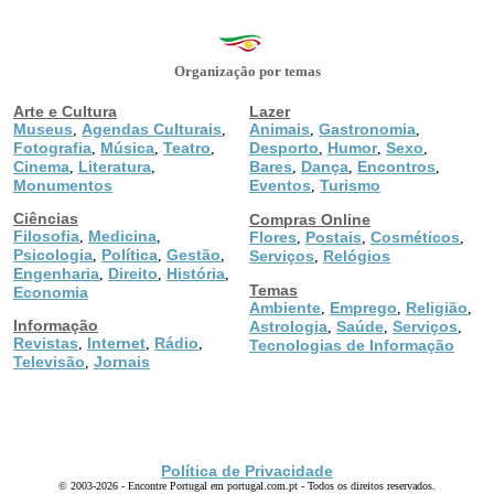
Organização por temas
Arte e Cultura
Lazer
Museus
Agendas Culturais
Animais
Gastronomia
,
,
,
,
Fotografia
Música
Teatro
Desporto
Humor
Sexo
,
,
,
,
,
,
Cinema
Literatura
Bares
Dança
Encontros
,
,
,
,
,
Monumentos
Eventos
Turismo
,
Ciências
Compras Online
Filosofia
Medicina
,
,
Flores
Postais
Cosméticos
,
,
,
Psicologia
Política
Gestão
,
,
,
Serviços
Relógios
,
Engenharia
Direito
História
,
,
,
Temas
Economia
Ambiente
Emprego
Religião
,
,
,
Informação
Astrologia
Saúde
Serviços
,
,
,
Revistas
Internet
Rádio
,
,
,
Tecnologias de Informação
Televisão
Jornais
,
Política de Privacidade
© 2003-2026 - Encontre Portugal em portugal.com.pt - Todos os direitos reservados.