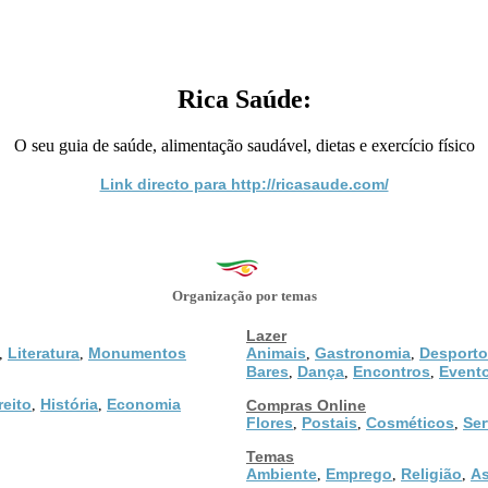
Rica Saúde:
O seu guia de saúde, alimentação saudável, dietas e exercício físico
Link directo para http://ricasaude.com/
Organização por temas
Lazer
Literatura
Monumentos
Animais
Gastronomia
Desporto
,
,
,
,
Bares
Dança
Encontros
Event
,
,
,
reito
História
Economia
,
,
Compras Online
Flores
Postais
Cosméticos
Ser
,
,
,
Temas
Ambiente
Emprego
Religião
As
,
,
,