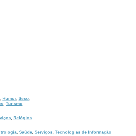
Humor
Sexo
,
,
,
os
Turismo
,
viços
Relógios
,
trologia
Saúde
Serviços
Tecnologias de Informação
,
,
,