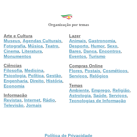
Organização por temas
Arte e Cultura
Lazer
Museus
Agendas Culturais
Animais
Gastronomia
,
,
,
,
Fotografia
Música
Teatro
Desporto
Humor
Sexo
,
,
,
,
,
,
Cinema
Literatura
Bares
Dança
Encontros
,
,
,
,
,
Monumentos
Eventos
Turismo
,
Ciências
Compras Online
Filosofia
Medicina
,
,
Flores
Postais
Cosméticos
,
,
,
Psicologia
Política
Gestão
,
,
,
Serviços
Relógios
,
Engenharia
Direito
História
,
,
,
Temas
Economia
Ambiente
Emprego
Religião
,
,
,
Informação
Astrologia
Saúde
Serviços
,
,
,
Revistas
Internet
Rádio
,
,
,
Tecnologias de Informação
Televisão
Jornais
,
Política de Privacidade