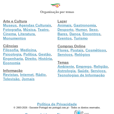
Organização por temas
Arte e Cultura
Lazer
Museus
Agendas Culturais
Animais
Gastronomia
,
,
,
,
Fotografia
Música
Teatro
Desporto
Humor
Sexo
,
,
,
,
,
,
Cinema
Literatura
Bares
Dança
Encontros
,
,
,
,
,
Monumentos
Eventos
Turismo
,
Ciências
Compras Online
Filosofia
Medicina
,
,
Flores
Postais
Cosméticos
,
,
,
Psicologia
Política
Gestão
,
,
,
Serviços
Relógios
,
Engenharia
Direito
História
,
,
,
Temas
Economia
Ambiente
Emprego
Religião
,
,
,
Informação
Astrologia
Saúde
Serviços
,
,
,
Revistas
Internet
Rádio
,
,
,
Tecnologias de Informação
Televisão
Jornais
,
Política de Privacidade
© 2003-2026 - Encontre Portugal em portugal.com.pt - Todos os direitos reservados.