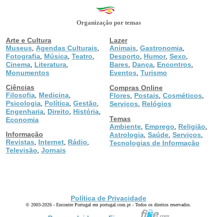
Organização por temas
Arte e Cultura
Lazer
Museus
Agendas Culturais
Animais
Gastronomia
,
,
,
,
Fotografia
Música
Teatro
Desporto
Humor
Sexo
,
,
,
,
,
,
Cinema
Literatura
Bares
Dança
Encontros
,
,
,
,
,
Monumentos
Eventos
Turismo
,
Ciências
Compras Online
Filosofia
Medicina
,
,
Flores
Postais
Cosméticos
,
,
,
Psicologia
Política
Gestão
,
,
,
Serviços
Relógios
,
Engenharia
Direito
História
,
,
,
Temas
Economia
Ambiente
Emprego
Religião
,
,
,
Informação
Astrologia
Saúde
Serviços
,
,
,
Revistas
Internet
Rádio
,
,
,
Tecnologias de Informação
Televisão
Jornais
,
Política de Privacidade
© 2003-2026 - Encontre Portugal em portugal.com.pt - Todos os direitos reservados.