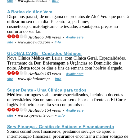
- www.jocotec.com -
site
Info
A Botica do Aloé Vera
Dispomos para si, de uma gama de produtos de Aloé Vera que poderá
utilizar no seu dia a dia. Encontrará, perfumes,
cosméticos,dermatológicamente testados,a vantajosos preços no
conforto do seu lar.
Avaliado 348 vezes -
Avalie este
- www.aloevida.com -
site
Info
GLOBALCARE - Cuidados
Médicos
Nova Clínica Médica em Leiria, com Clínica Geral, Especialidades,
Tratamento da Dor, Enfermagem e Urgências ao Domicilio dia e
noite. Aberta todos os dias e fins de semana com horário alargado.
Avaliado 163 vezes -
Avalie este
- www.globalcare.pt -
site
Info
Super Dente - Uma Clínica para todos
Médicos
portugueses altamente especializados, incluindo docentes
universitários. Encontramo-nos ao seu dispor em frente ao El Corte
Inglés. Primeira consulta sem compromisso.
Avaliado 154 vezes -
Avalie este
- www.superdente.com -
site
Info
ServiFinança - Gestão de Activos e Financiamento
Somos consultores financeiros, prestamos serviços de apoio à
intermediação financeira; pro
cura
mos encontrar a melhor solução de