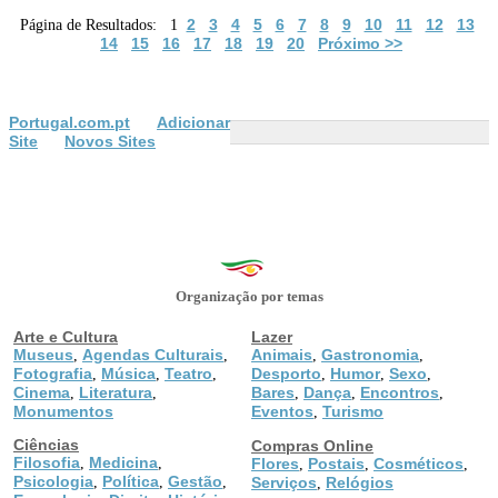
2
3
4
5
6
7
8
9
10
11
12
13
Página de Resultados: 1
14
15
16
17
18
19
20
Próximo >>
Portugal.com.pt
Adicionar
Site
Novos Sites
Organização por temas
Arte e Cultura
Lazer
Museus
Agendas Culturais
Animais
Gastronomia
,
,
,
,
Fotografia
Música
Teatro
Desporto
Humor
Sexo
,
,
,
,
,
,
Cinema
Literatura
Bares
Dança
Encontros
,
,
,
,
,
Monumentos
Eventos
Turismo
,
Ciências
Compras Online
Filosofia
Medicina
,
,
Flores
Postais
Cosméticos
,
,
,
Psicologia
Política
Gestão
,
,
,
Serviços
Relógios
,