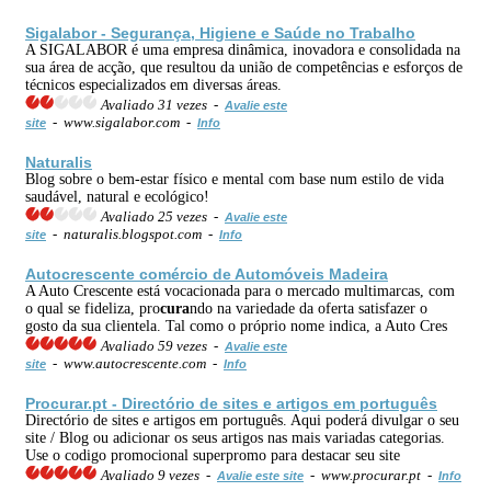
Sigalabor - Segurança, Higiene e Saúde no Trabalho
A SIGALABOR é uma empresa dinâmica, inovadora e consolidada na
sua área de acção, que resultou da união de competências e esforços de
técnicos especializados em diversas áreas.
Avaliado 31 vezes -
Avalie este
- www.sigalabor.com -
site
Info
Naturalis
Blog sobre o bem-estar físico e mental com base num estilo de vida
saudável, natural e ecológico!
Avaliado 25 vezes -
Avalie este
- naturalis.blogspot.com -
site
Info
Autocrescente comércio de Automóveis Madeira
A Auto Crescente está vocacionada para o mercado multimarcas, com
o qual se fideliza, pro
cura
ndo na variedade da oferta satisfazer o
gosto da sua clientela. Tal como o próprio nome indica, a Auto Cres
Avaliado 59 vezes -
Avalie este
- www.autocrescente.com -
site
Info
Pro
cura
r.pt - Directório de sites e artigos em português
Directório de sites e artigos em português. Aqui poderá divulgar o seu
site / Blog ou adicionar os seus artigos nas mais variadas categorias.
Use o codigo promocional superpromo para destacar seu site
Avaliado 9 vezes -
- www.procurar.pt -
Avalie este site
Info