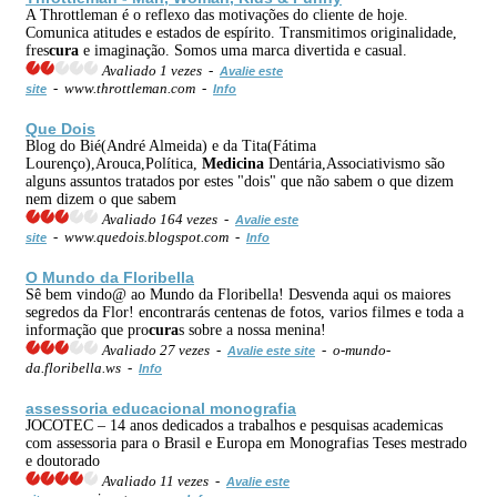
A Throttleman é o reflexo das motivações do cliente de hoje.
Comunica atitudes e estados de espírito. Transmitimos originalidade,
fres
cura
e imaginação. Somos uma marca divertida e casual.
Avaliado 1 vezes -
Avalie este
- www.throttleman.com -
site
Info
Que Dois
Blog do Bié(André Almeida) e da Tita(Fátima
Lourenço),Arouca,Política,
Medicina
Dentária,Associativismo são
alguns assuntos tratados por estes "dois" que não sabem o que dizem
nem dizem o que sabem
Avaliado 164 vezes -
Avalie este
- www.quedois.blogspot.com -
site
Info
O Mundo da Floribella
Sê bem vindo@ ao Mundo da Floribella! Desvenda aqui os maiores
segredos da Flor! encontrarás centenas de fotos, varios filmes e toda a
informação que pro
cura
s sobre a nossa menina!
Avaliado 27 vezes -
- o-mundo-
Avalie este site
da.floribella.ws -
Info
assessoria educacional monografia
JOCOTEC – 14 anos dedicados a trabalhos e pesquisas academicas
com assessoria para o Brasil e Europa em Monografias Teses mestrado
e doutorado
Avaliado 11 vezes -
Avalie este