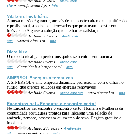
Avaliado 3 vezes -
Avalie este
- www.futuremed.pt -
site
Info
Vilafarus Imobiliária
A nossa missão é garantir, através de um serviço altamente qualificado
e profissional, a todos os interessados que pro
cura
m investir em
imóveis no Algarve a solução que melhor os satisfaça.
Avaliado 70 vezes -
Avalie este
- www.vilafarus.pt -
site
Info
Dieta ideal
O método ideal para perder uns quilos sem entrar em lou
cura
.
Avaliado 0 vezes -
Avalie este
- dietasideais.blogspot.com/ -
site
Info
SINERSOL Energias
alternativas
A SINERSOL é uma empresa dinâmica, profissional com o olhar no
futuro, que oferece soluçoes em energias renováveis.
Avaliado 6 vezes -
- www.sinersol.pt -
Avalie este site
Info
Encontros.net - Encontre o encontro certo!
No Encontros.net encontra o encontro certo! Homens e Mulheres da
comunidade portuguesa prontos para inicarem uma relação de
amizade, namoro, casamento ou mesmo de sexo. Registo gratuito e
imediato.
Avaliado 293 vezes -
Avalie este
- www.encontros.net -
site
Info