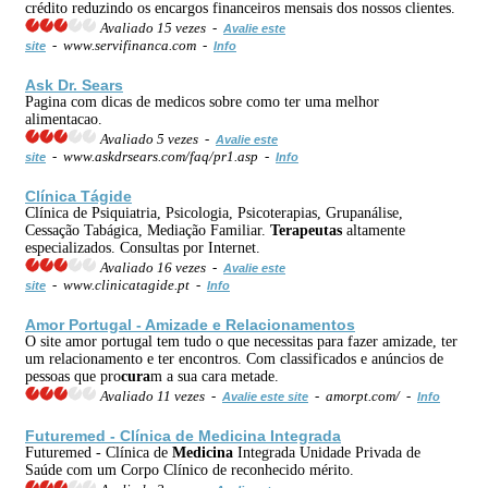
crédito reduzindo os encargos financeiros mensais dos nossos clientes.
Avaliado 15 vezes -
Avalie este
- www.servifinanca.com -
site
Info
Ask Dr. Sears
Pagina com dicas de medicos sobre como ter uma melhor
alimentacao.
Avaliado 5 vezes -
Avalie este
- www.askdrsears.com/faq/pr1.asp -
site
Info
Clínica Tágide
Clínica de Psiquiatria, Psicologia, Psicoterapias, Grupanálise,
Cessação Tabágica, Mediação Familiar.
Terapeutas
altamente
especializados. Consultas por Internet.
Avaliado 16 vezes -
Avalie este
- www.clinicatagide.pt -
site
Info
Amor Portugal - Amizade e Relacionamentos
O site amor portugal tem tudo o que necessitas para fazer amizade, ter
um relacionamento e ter encontros. Com classificados e anúncios de
pessoas que pro
cura
m a sua cara metade.
Avaliado 11 vezes -
- amorpt.com/ -
Avalie este site
Info
Futuremed - Clínica de
Medicina
Integrada
Futuremed - Clínica de
Medicina
Integrada Unidade Privada de
Saúde com um Corpo Clínico de reconhecido mérito.