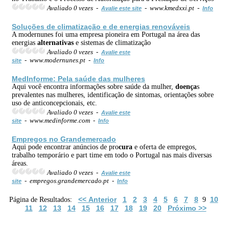
Avaliado 0 vezes -
- www.kmedxxi.pt -
Avalie este site
Info
Soluções de climatização e de energias renováveis
A modernunes foi uma empresa pioneira em Portugal na área das
energias
alternativas
e sistemas de climatização
Avaliado 0 vezes -
Avalie este
- www.modernunes.pt -
site
Info
MedInforme: Pela saúde das mulheres
Aqui você encontra informações sobre saúde da mulher,
doença
s
prevalentes nas mulheres, identificação de sintomas, orientações sobre
uso de anticoncepcionais, etc.
Avaliado 0 vezes -
Avalie este
- www.medinforme.com -
site
Info
Empregos no Grandemercado
Aqui pode encontrar anúncios de pro
cura
e oferta de empregos,
trabalho temporário e part time em todo o Portugal nas mais diversas
áreas.
Avaliado 0 vezes -
Avalie este
- empregos.grandemercado.pt -
site
Info
<< Anterior
1
2
3
4
5
6
7
8
10
Página de Resultados:
9
11
12
13
14
15
16
17
18
19
20
Próximo >>