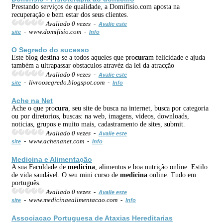
Prestando serviços de qualidade, a Domifisio.com aposta na
recuperação e bem estar dos seus clientes.
Avaliado 0 vezes -
Avalie este
- www.domifisio.com -
site
Info
O Segredo do sucesso
Este blog destina-se a todos aqueles que pro
cura
m felicidade e ajuda
também a ultrapassar obstaculos atravéz da lei da atracção
Avaliado 0 vezes -
Avalie este
- livroosegredo.blogspot.com -
site
Info
Ache na Net
Ache o que pro
cura
, seu site de busca na internet, busca por categoria
ou por diretorios, buscas: na web, imagens, videos, downloads,
noticias, grupos e muito mais, cadastramento de sites, submit.
Avaliado 0 vezes -
Avalie este
- www.achenanet.com -
site
Info
Medicina
e Alimentação
A sua Faculdade de
medicina
, alimentos e boa nutrição online. Estilo
de vida saudável. O seu mini curso de
medicina
online. Tudo em
português.
Avaliado 0 vezes -
Avalie este
- www.medicinaealimentacao.com -
site
Info
Associacao Portuguesa de Ataxias Hereditarias