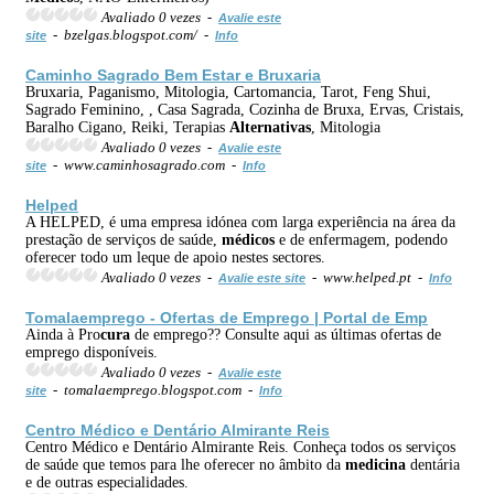
Avaliado 0 vezes -
Avalie este
- bzelgas.blogspot.com/ -
site
Info
Caminho Sagrado Bem Estar e Bruxaria
Bruxaria, Paganismo, Mitologia, Cartomancia, Tarot, Feng Shui,
Sagrado Feminino, , Casa Sagrada, Cozinha de Bruxa, Ervas, Cristais,
Baralho Cigano, Reiki, Terapias
Alternativas
, Mitologia
Avaliado 0 vezes -
Avalie este
- www.caminhosagrado.com -
site
Info
Helped
A HELPED, é uma empresa idónea com larga experiência na área da
prestação de serviços de saúde,
médicos
e de enfermagem, podendo
oferecer todo um leque de apoio nestes sectores.
Avaliado 0 vezes -
- www.helped.pt -
Avalie este site
Info
Tomalaemprego - Ofertas de Emprego | Portal de Emp
Ainda à Pro
cura
de emprego?? Consulte aqui as últimas ofertas de
emprego disponíveis.
Avaliado 0 vezes -
Avalie este
- tomalaemprego.blogspot.com -
site
Info
Centro Médico e Dentário Almirante Reis
Centro Médico e Dentário Almirante Reis. Conheça todos os serviços
de saúde que temos para lhe oferecer no âmbito da
medicina
dentária
e de outras especialidades.