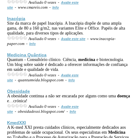
Avaliado 0 vezes -
Avalie este
- www.cmareis.com -
site
Info
Inacópia
Site da marca de papel Inacópia. A Inacópia dispõe de uma ampla
gama, de 80 a 160 g/m2, nas variantes Elite e Office. Papéis de alta
qualidade, para diversos tipos de aplicações.
Avaliado 0 vezes -
- www.inacopia-
Avalie este site
paper.com -
Info
Medicina
Quântica
Quantum - Consultório clínico. Ciência,
medicina
e biotecnologia.
Um blog sobre saúde é dedicado a oferecer informações de confiança
em saúde e qualidade de vida.
Avaliado 0 vezes -
Avalie este
- quantumvida.blogspot.com -
site
Info
Obesidade
A obesidade continua a não ser encarada por alguns como uma
doença
e…crónica!
Avaliado 0 vezes -
Avalie este
- obesidadexxi.blogspot.com/ -
site
Info
KmedXXI
A K-med XXI presta cuidados clínicos, especialmente dedicados aos
problemas de saúde ocupacional. Os seus especialistas em
Medicina
no Trabalho e o Processo de Autorização para a Prestação de Serviços