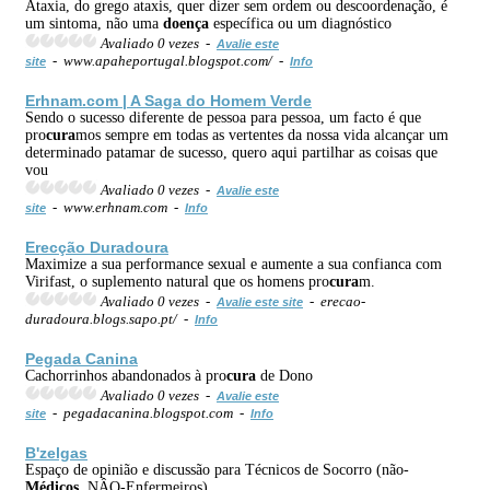
Ataxia, do grego ataxis, quer dizer sem ordem ou descoordenação, é
um sintoma, não uma
doença
específica ou um diagnóstico
Avaliado 0 vezes -
Avalie este
- www.apaheportugal.blogspot.com/ -
site
Info
Erhnam.com | A Saga do Homem Verde
Sendo o sucesso diferente de pessoa para pessoa, um facto é que
pro
cura
mos sempre em todas as vertentes da nossa vida alcançar um
determinado patamar de sucesso, quero aqui partilhar as coisas que
vou
Avaliado 0 vezes -
Avalie este
- www.erhnam.com -
site
Info
Erecção Duradoura
Maximize a sua performance sexual e aumente a sua confianca com
Virifast, o suplemento natural que os homens pro
cura
m.
Avaliado 0 vezes -
- erecao-
Avalie este site
duradoura.blogs.sapo.pt/ -
Info
Pegada Canina
Cachorrinhos abandonados à pro
cura
de Dono
Avaliado 0 vezes -
Avalie este
- pegadacanina.blogspot.com -
site
Info
B'zelgas
Espaço de opinião e discussão para Técnicos de Socorro (não-
Médicos
, NÂO-Enfermeiros)